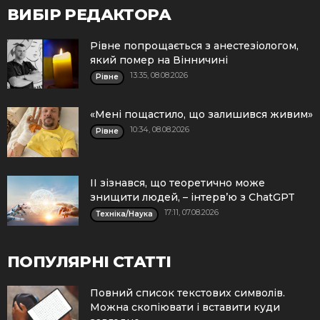
ВИБІР РЕДАКТОРА
Рівне попрощається з анестезіологом,
який помер на Вінничині
13:35, 08.08.2026
Рівне
«Мені пощастило, що залишився живим»
10:34, 08.08.2026
Рівне
ІІ зізнався, що теоретично може
знищити людей, – інтерв’ю з ChatGPT
17:11, 07.08.2026
Техніка/Наука
ПОПУЛЯРНІ СТАТТІ
Повний список текстових символів.
Можна скопіювати і вставити куди