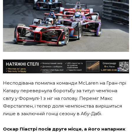
Несподівана помилка команди McLaren на Гран-прі
Катару перевернула боротьбу за титул чемпіона
світу у Формулі-1 з ніг на голову. Переміг Макс
Ферстаппен, і тепер доля чемпіонства вирішиться
лише в заключній гонці сезону в Абу-Дабі.
Оскар Піастрі посів друге місце, а його напарник