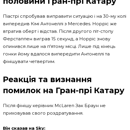
половини Гран-прі Катару
Піастрі спробував виправити ситуацію і на 30-му колі
випередив Кімі Антонеллі з Mercedes. Норріс же
втратив оберт і відстав. Після другого піт-стопу
Ферстаппен виграв 15 секунд, а Норріс знову
опинився лише на п'ятому місці. Лише під кінець
гонки йому вдалося випередити Антонеллі та
фінішувати четвертим.
Реакція та визнання
помилок на Гран-прі Катару
Після фінішу керівник McLaren Зак Браун не
приховував свого роздратування.
Він сказав на Sky: