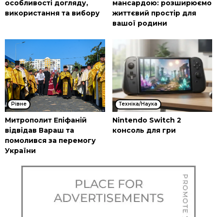
особливості догляду,
мансардою: розширюємо
використання та вибору
життєвий простір для
вашої родини
Рівне
Техніка/Наука
Митрополит Епіфаній
Nintendo Switch 2
відвідав Вараш та
консоль для гри
помолився за перемогу
України