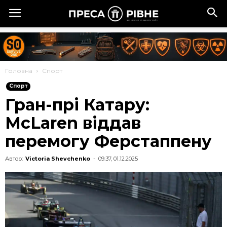
Головна
Спорт
Спорт
Гран-прі Катару:
McLaren віддав
перемогу Ферстаппену
Автор:
Victoria Shevchenko
-
09:37, 01.12.2025