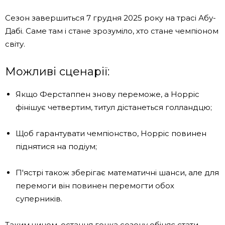
Сезон завершиться 7 грудня 2025 року на трасі Абу-
Дабі. Саме там і стане зрозуміло, хто стане чемпіоном
світу.
Можливі сценарії:
Якщо Ферстаппен знову переможе, а Норріс
фінішує четвертим, титул дістанеться голландцю;
Щоб гарантувати чемпіонство, Норріс повинен
піднятися на подіум;
П'ястрі також зберігає математичні шанси, але для
перемоги він повинен перемогти обох
суперників.
Таким чином, остання гонка сезону обіцяє стати