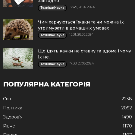
завгодно
17:49, 28.02.2024
Техніка/Наука
Чим харчуються їжаки та чи можна їх
утримувати в домашніх умовах
15:31, 28.03.2024
Техніка/Наука
Що їдять качки на ставку та вдома і чому
їх не...
17:38, 27.06.2024
Техніка/Наука
ПОПУЛЯРНА КАТЕГОРІЯ
Cвіт
2238
Політика
2092
Здоров'я
1490
Рівне
1170
Бізнес
1107