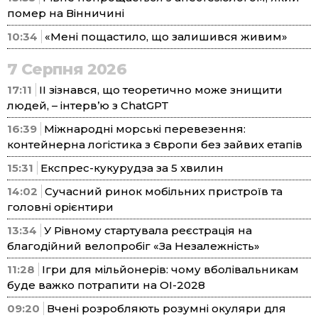
помер на Вінничині
10:34
«Мені пощастило, що залишився живим»
7 Серпня 2026
17:11
ІІ зізнався, що теоретично може знищити
людей, – інтерв’ю з ChatGPT
16:39
Міжнародні морські перевезення:
контейнерна логістика з Європи без зайвих етапів
15:31
Експрес-кукурудза за 5 хвилин
14:02
Сучасний ринок мобільних пристроїв та
головні орієнтири
13:34
У Рівному стартувала реєстрація на
благодійний велопробіг «За Незалежність»
11:28
Ігри для мільйонерів: чому вболівальникам
буде важко потрапити на ОІ-2028
09:20
Вчені розробляють розумні окуляри для