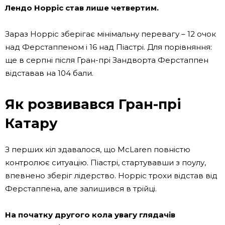
Лендо Норріс став лише четвертим.
Зараз Норріс зберігає мінімальну перевагу – 12 очок
над Ферстаппеном і 16 над Піастрі. Для порівняння:
ще в серпні після Гран-прі Зандворта Ферстаппен
відставав на 104 бали.
Як розвивався Гран-прі
Катару
З перших кіл здавалося, що McLaren повністю
контролює ситуацію. Піастрі, стартувавши з поулу,
впевнено зберіг лідерство. Норріс трохи відстав від
Ферстаппена, але залишився в трійці.
На початку другого кола увагу глядачів