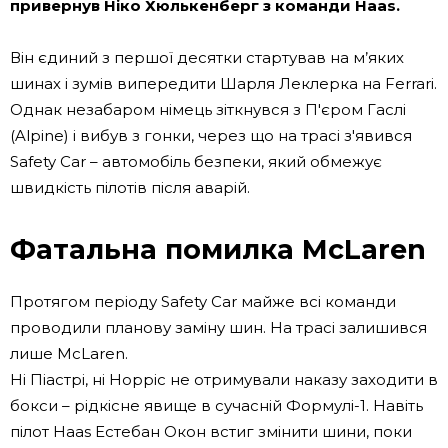
привернув Ніко Хюлькенберг з команди Haas.
Він єдиний з першої десятки стартував на м’яких
шинах і зумів випередити Шарля Леклерка на Ferrari.
Однак незабаром німець зіткнувся з П'єром Гаслі
(Alpine) і вибув з гонки, через що на трасі з'явився
Safety Car – автомобіль безпеки, який обмежує
швидкість пілотів після аварій.
Фатальна помилка McLaren
Протягом періоду Safety Car майже всі команди
проводили планову заміну шин. На трасі залишився
лише McLaren.
Ні Піастрі, ні Норріс не отримували наказу заходити в
бокси – рідкісне явище в сучасній Формулі-1. Навіть
пілот Haas Естебан Окон встиг змінити шини, поки