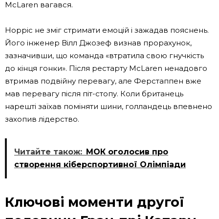
McLaren вагався.
Норріс не зміг стримати емоцій і зажадав пояснень.
Його інженер Вілл Джозеф визнав прорахунок,
зазначивши, що команда «втратила свою гнучкість
до кінця гонки». Після рестарту McLaren ненадовго
втримав подвійну перевагу, але Ферстаппен вже
мав перевагу після піт-стопу. Коли британець
нарешті заїхав поміняти шини, голландець впевнено
захопив лідерство.
Читайте також:
МОК оголосив про
створення кіберспортивної Олімпіади
Ключові моменти другої