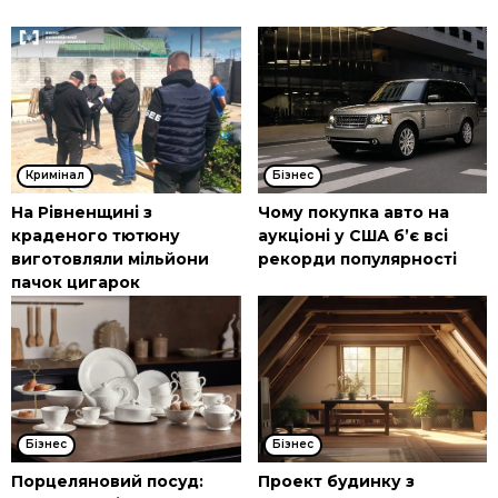
Кримінал
Бізнес
На Рівненщині з
Чому покупка авто на
краденого тютюну
аукціоні у США б’є всі
виготовляли мільйони
рекорди популярності
пачок цигарок
Бізнес
Бізнес
Порцеляновий посуд:
Проект будинку з