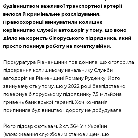
будівництвом важливої ​​транспортної артерії
велося й кримінальне розслідування.
Правоохоронці звинуватили колишнє
керівництво Служби автодоріг у тому, що воно
діяло на користь білоруського підрядника, який
просто покинув роботу на початку війни.
Прокуратура Рівненщини повідомила, що оголосила
підозрення колишньому начальнику Служби
автодоріг на Рівненщині Роману Руденку. Його
звинувачують у тому, що у 2022 році безпідставно
повернув білоруському підряднику 7,5 мільйона
гривень банківської гарантії. Хоч компанія
припинила будівництво і дорогу не добудувала.
Його підозрюють за ч. 2 ст. 364 УК України
(зловживання службовим становищем, що