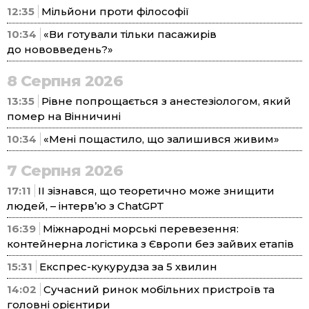
12:35
Мільйони проти філософії
10:34
«Ви готували тільки пасажирів
до нововведень?»
8 Серпня 2026
13:35
Рівне попрощається з анестезіологом, який
помер на Вінничині
10:34
«Мені пощастило, що залишився живим»
7 Серпня 2026
17:11
ІІ зізнався, що теоретично може знищити
людей, – інтерв’ю з ChatGPT
16:39
Міжнародні морські перевезення:
контейнерна логістика з Європи без зайвих етапів
15:31
Експрес-кукурудза за 5 хвилин
14:02
Сучасний ринок мобільних пристроїв та
головні орієнтири