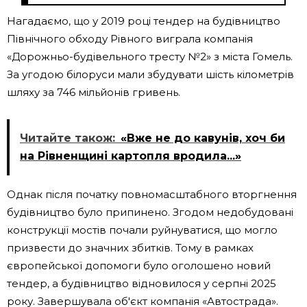
Нагадаємо, що у 2019 році тендер на будівництво
Північного обходу Рівного виграла компанія
«Дорожньо-будівельного тресту №2» з міста Гомель.
За угодою білоруси мали збудувати шість кілометрів
шляху за 746 мільйонів гривень.
Читайте також:
«Вже не до кавунів, хоч би
на Рівненщині картопля вродила...»
Однак після початку повномасштабного вторгнення
будівництво було припинено. Згодом недобудовані
конструкції мостів почали руйнуватися, що могло
призвести до значних збитків. Тому в рамках
європейської допомоги було оголошено новий
тендер, а будівництво відновилося у серпні 2025
року. Завершувала об'єкт компанія «Автострада».