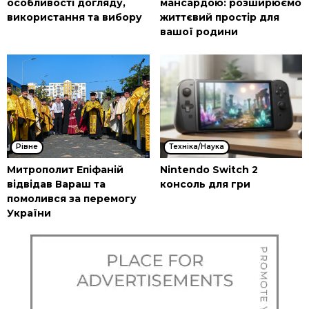
особливості догляду,
мансардою: розширюємо
використання та вибору
життєвий простір для
вашої родини
Рівне
Техніка/Наука
Митрополит Епіфаній
Nintendo Switch 2
відвідав Вараш та
консоль для гри
помолився за перемогу
України