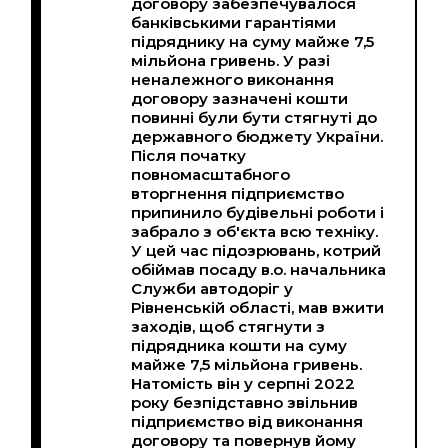
договору забезпечувалося
банківськими гарантіями
підряднику на суму майже 7,5
мільйона гривень. У разі
неналежного виконання
договору зазначені кошти
повинні були бути стягнуті до
державного бюджету України.
Після початку
повномасштабного
вторгнення підприємство
припинило будівельні роботи і
забрало з об'єкта всю техніку.
У цей час підозрювань, котрий
обіймав посаду в.о. начальника
Служби автодоріг у
Рівненській області, мав вжити
заходів, щоб стягнути з
підрядника кошти на суму
майже 7,5 мільйона гривень.
Натомість він у серпні 2022
року безпідставно звільнив
підприємство від виконання
договору та повернув йому