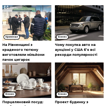
Кримінал
Бізнес
На Рівненщині з
Чому покупка авто на
краденого тютюну
аукціоні у США б’є всі
виготовляли мільйони
рекорди популярності
пачок цигарок
Бізнес
Бізнес
Порцеляновий посуд:
Проект будинку з