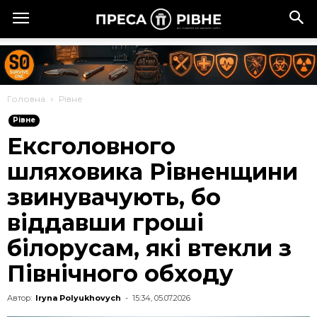
Головна
Рівне
Рівне
Ексголовного
шляховика Рівненщини
звинувачують, бо
віддавши гроші
білорусам, які втекли з
Північного обходу
Автор:
Iryna Polyukhovych
-
15:34, 05.07.2026