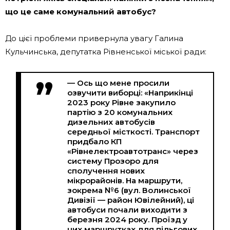
що це саме комунальний автобус?
До цієї проблеми привернула увагу Галина
Кульчинська, депутатка Рівненської міської ради:
— Ось що мене просили
озвучити виборці: «Наприкінці
2023 року Рівне закупило
партію з 20 комунальних
дизельних автобусів
середньої місткості. Транспорт
придбало КП
«Рівнелектроавтотранс» через
систему Прозоро для
сполучення нових
мікрорайонів. На маршрути,
зокрема №6 (вул. Волинської
Дивізії — район Ювілейний), ці
автобуси почали виходити з
березня 2024 року. Проїзд у
цих маршрутках для пільгових