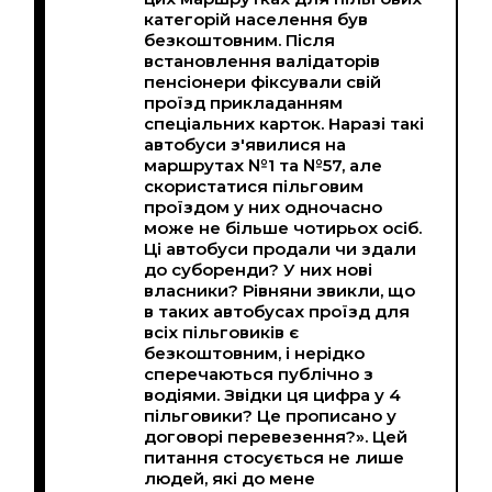
категорій населення був
безкоштовним. Після
встановлення валідаторів
пенсіонери фіксували свій
проїзд прикладанням
спеціальних карток. Наразі такі
автобуси з'явилися на
маршрутах №1 та №57, але
скористатися пільговим
проїздом у них одночасно
може не більше чотирьох осіб.
Ці автобуси продали чи здали
до суборенди? У них нові
власники? Рівняни звикли, що
в таких автобусах проїзд для
всіх пільговиків є
безкоштовним, і нерідко
сперечаються публічно з
водіями. Звідки ця цифра у 4
пільговики? Це прописано у
договорі перевезення?». Цей
питання стосується не лише
людей, які до мене