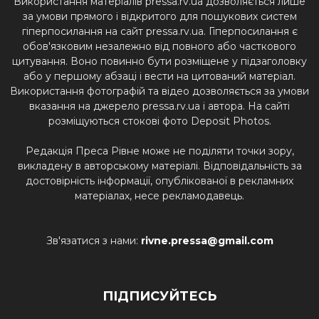
Використання матеріалів pressa.rv.ua дозволяється лише
за умови прямого і відкритого для пошукових систем
гіперпосилання на сайт pressa.rv.ua. Гіперпосилання є
обов'язковим незалежно від повного або часткового
цитування. Воно повинно бути розміщене у підзаголовку
або у першому абзаці і вести на цитований матеріал.
Використання фотографій та відео дозволяється за умови
вказання на джерело pressa.rv.ua і автора. На сайті
розміщуються стокові фото Deposit Photos.
Редакція Преса Рівне може не поділяти точки зору,
викладену в авторському матеріалі. Відповідальність за
достовірність інформації, опублікованої в рекламних
матеріалах, несе рекламодавець.
Зв'язатися з нами:
rivne.pressa@gmail.com
ПІДПИСУЙТЕСЬ