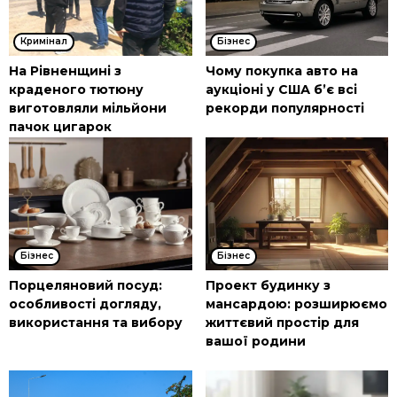
Кримінал
Бізнес
На Рівненщині з
Чому покупка авто на
краденого тютюну
аукціоні у США б’є всі
виготовляли мільйони
рекорди популярності
пачок цигарок
Бізнес
Бізнес
Порцеляновий посуд:
Проект будинку з
особливості догляду,
мансардою: розширюємо
використання та вибору
життєвий простір для
вашої родини