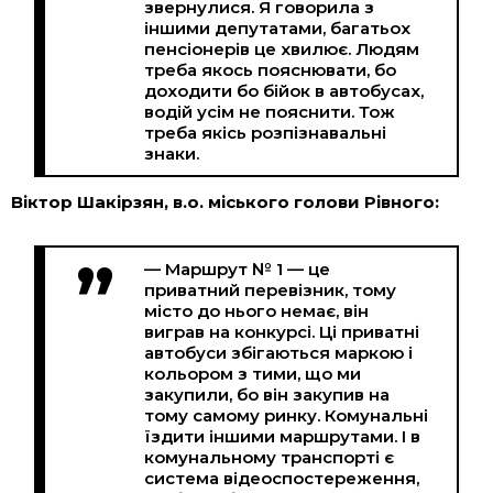
звернулися. Я говорила з
іншими депутатами, багатьох
пенсіонерів це хвилює. Людям
треба якось пояснювати, бо
доходити бо бійок в автобусах,
водій усім не пояснити. Тож
треба якісь розпізнавальні
знаки.
Віктор Шакірзян, в.о. міського голови Рівного:
— Маршрут № 1 — це
приватний перевізник, тому
місто до нього немає, він
виграв на конкурсі. Ці приватні
автобуси збігаються маркою і
кольором з тими, що ми
закупили, бо він закупив на
тому самому ринку. Комунальні
їздити іншими маршрутами. І в
комунальному транспорті є
система відеоспостереження,