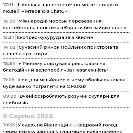
17:11
ІІ зізнався, що теоретично може знищити
людей, – інтерв’ю з ChatGPT
16:39
Міжнародні морські перевезення:
контейнерна логістика з Європи без зайвих етапів
15:31
Експрес-кукурудза за 5 хвилин
14:02
Сучасний ринок мобільних пристроїв та
головні орієнтири
13:34
У Рівному стартувала реєстрація на
благодійний велопробіг «За Незалежність»
11:28
Ігри для мільйонерів: чому вболівальникам
буде важко потрапити на ОІ-2028
09:20
Вчені розробляють розумні окуляри для
грибників
6 Серпня 2026
19:35
У судах на Рівненщині – кадровий голод
через низьку зарплату і надмірне навантаження