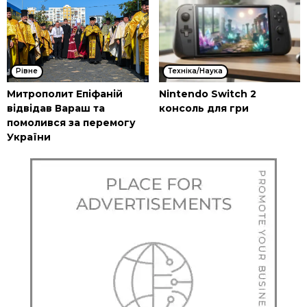
Рівне
Техніка/Наука
Митрополит Епіфаній
Nintendo Switch 2
відвідав Вараш та
консоль для гри
помолився за перемогу
України