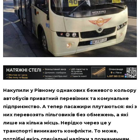
Накупили у Рівному однакових бежевого кольору
автобусів приватний перевізник та комунальне
підприємство. А тепер пасажири плутаються: які з
них перевозять пільговиків без обмежень, а які
лише на кілька місць. Нерідко через це у
транспорті виникають конфлікти. То може,
потрібні якісь спеціальні наліпки з позначенням,