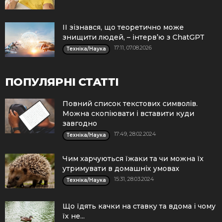
ІІ зізнався, що теоретично може
знищити людей, – інтерв’ю з ChatGPT
17:11, 07.08.2026
Техніка/Наука
ПОПУЛЯРНІ СТАТТІ
Повний список текстових символів.
Можна скопіювати і вставити куди
завгодно
17:49, 28.02.2024
Техніка/Наука
Чим харчуються їжаки та чи можна їх
утримувати в домашніх умовах
15:31, 28.03.2024
Техніка/Наука
Що їдять качки на ставку та вдома і чому
їх не...