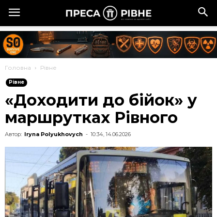
Головна
Рівне
Рівне
«Доходити до бійок» у
маршрутках Рівного
Автор:
Iryna Polyukhovych
-
10:34, 14.06.2026