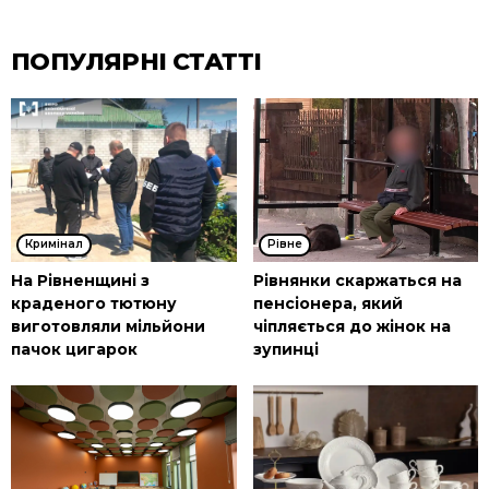
ПОПУЛЯРНІ СТАТТІ
Кримінал
Рівне
На Рівненщині з
Рівнянки скаржаться на
краденого тютюну
пенсіонера, який
виготовляли мільйони
чіпляється до жінок на
пачок цигарок
зупинці