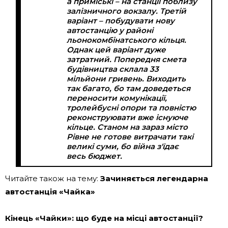
а приміські – на станції поблизу
залізничного вокзалу. Третій
варіант – побудувати нову
автостанцію у районі
льонокомбінатського кільця.
Однак цей варіант дуже
затратний. Попередня смета
будівництва склала 33
мільйони гривень. Виходить
так багато, бо там доведеться
переносити комунікації,
тролейбусні опори та повністю
реконструювати вже існуюче
кільце. Станом на зараз місто
Рівне не готове витрачати такі
великі суми, бо війна з'їдає
весь бюджет.
Читайте також на тему:
Зачиняється легендарна
автостанція «Чайка»
Кінець «Чайки»: що буде на місці автостанції?