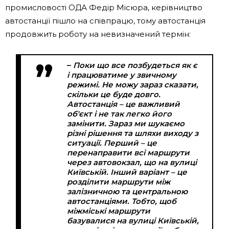
промисловості ОДА Федір Місюра, керівництво
автостанції пішло на співпрацю, тому автостанція
продовжить роботу на невизначений термін:
–
Поки що все позбудеться як є
і працюватиме у звичному
режимі. Не можу зараз сказати,
скільки це буде довго.
Автостанція – це важливий
об'єкт і не так легко його
замінити. Зараз ми шукаємо
різні рішення та шляхи виходу з
ситуації. Перший – це
перенаправити всі маршрути
через автовокзал, що на вулиці
Київській. Інший варіант – це
розділити маршрути між
залізничною та центральною
автостанціями. Тобто, щоб
міжміські маршрути
базувалися на вулиці Київській,