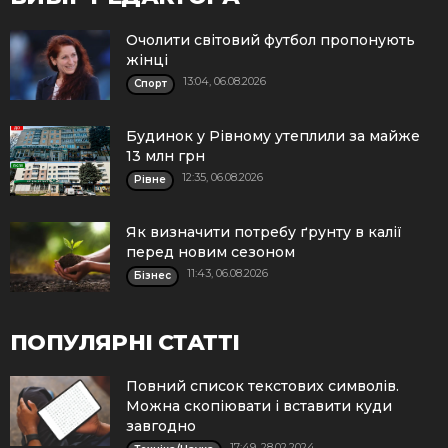
Очолити світовий футбол пропонують
жінці
13:04, 06.08.2026
Спорт
Будинок у Рівному утеплили за майже
13 млн грн
12:35, 06.08.2026
Рівне
Як визначити потребу ґрунту в калії
перед новим сезоном
11:43, 06.08.2026
Бізнес
ПОПУЛЯРНІ СТАТТІ
Повний список текстових символів.
Можна скопіювати і вставити куди
завгодно
17:49, 28.02.2024