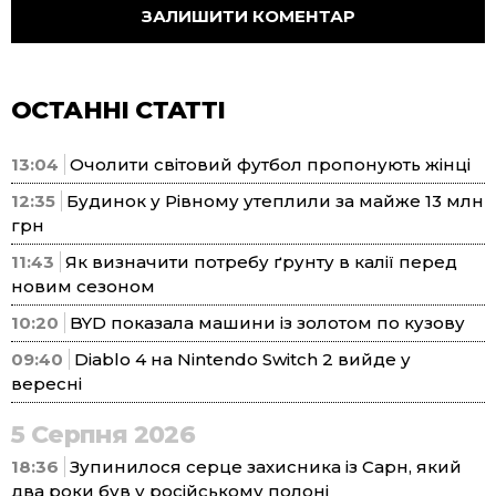
ОСТАННІ СТАТТІ
13:04
Очолити світовий футбол пропонують жінці
12:35
Будинок у Рівному утеплили за майже 13 млн
грн
11:43
Як визначити потребу ґрунту в калії перед
новим сезоном
10:20
BYD показала машини із золотом по кузову
09:40
Diablo 4 на Nintendo Switch 2 вийде у
вересні
5 Серпня 2026
18:36
Зупинилося серце захисника із Сарн, який
два роки був у російському полоні