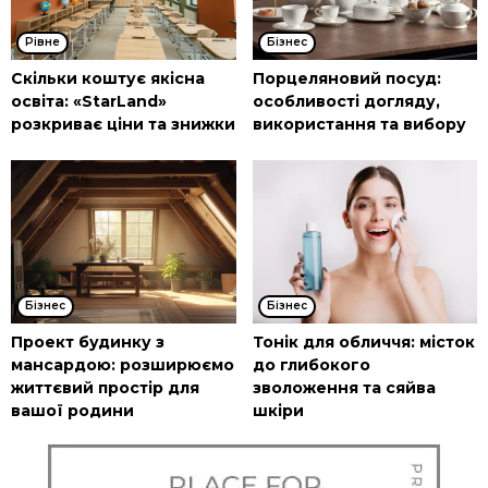
Рівне
Бізнес
Скільки коштує якісна
Порцеляновий посуд:
освіта: «StarLand»
особливості догляду,
розкриває ціни та знижки
використання та вибору
Бізнес
Бізнес
Проект будинку з
Тонік для обличчя: місток
мансардою: розширюємо
до глибокого
життєвий простір для
зволоження та сяйва
вашої родини
шкіри