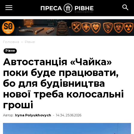
Головна
Рівне
Рівне
Автостанція «Чайка»
поки буде працювати,
бо для будівництва
нової треба колосальні
гроші
Автор:
Iryna Polyukhovych
-
14:34, 25.06.2026