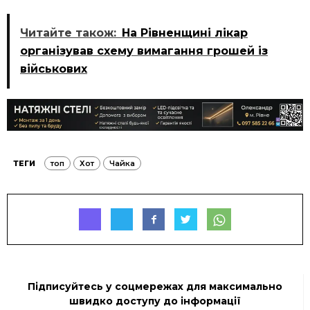
Читайте також:
На Рівненщині лікар
організував схему вимагання грошей із
військових
ТЕГИ
топ
Хот
Чайка
Підписуйтесь у соцмережах для максимально
швидко доступу до інформації