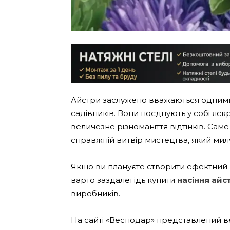
Айстри заслужено вважаються одними 
садівників. Вони поєднують у собі яскр
величезне різноманіття відтінків. Саме
справжній витвір мистецтва, який мил
Якщо ви плануєте створити ефектний к
варто заздалегідь купити
насіння айс
виробників.
На сайті «Веснодар» представлений ве