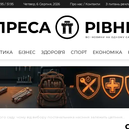
.95
/
51.95
Четвер, 6 Серпня, 2026
Про нас / Контакти
З питань рек
ТИКА
БІЗНЕС
ЗДОРОВ'Я
СПОРТ
ЕКОНОМІКА
Преса
Рівне
о саду: чому від вибору постачальника насіння залежить цвітіння...