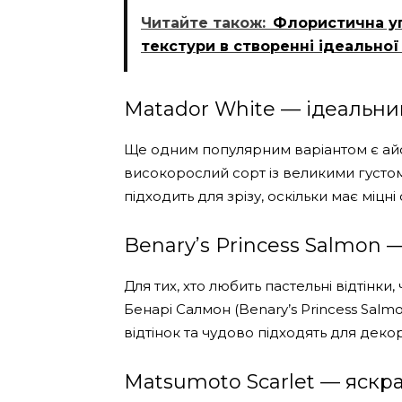
Читайте також:
Флористична упа
текстури в створенні ідеальної
Matador White — ідеальний
Ще одним популярним варіантом є айс
високорослий сорт із великими густо
підходить для зрізу, оскільки має міцні
Benary’s Princess Salmon —
Для тих, хто любить пастельні відтін
Бенарі Салмон (Benary’s Princess Salmo
відтінок та чудово підходять для дек
Matsumoto Scarlet — яскр