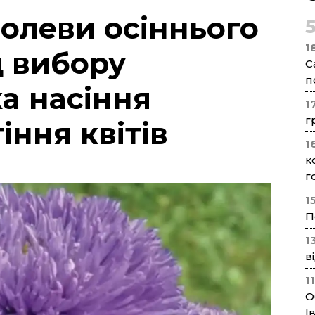
олеви осіннього
1
д вибору
С
п
а насіння
1
г
іння квітів
1
к
г
1
П
1
в
1
О
І