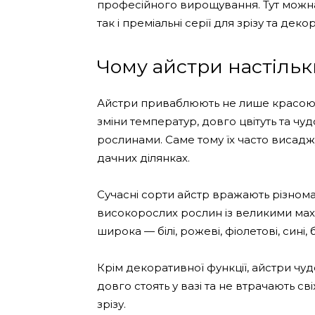
професійного вирощування. Тут можна
так і преміальні серії для зрізу та де
Чому айстри настільк
Айстри приваблюють не лише красою, 
зміни температур, довго цвітуть та ч
рослинами. Саме тому їх часто висаджу
дачних ділянках.
Сучасні сорти айстр вражають різнома
високорослих рослин із великими мах
широка — білі, рожеві, фіолетові, сині, 
Крім декоративної функції, айстри чуд
довго стоять у вазі та не втрачають св
зрізу.