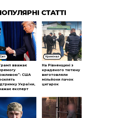
ПОПУЛЯРНІ СТАТТІ
Cвіт
Кримінал
Трамп вважає
На Рівненщині з
еремогу
краденого тютюну
ожливою”: США
виготовляли
осилять
мільйони пачок
ідтримку України,
цигарок
важає експерт