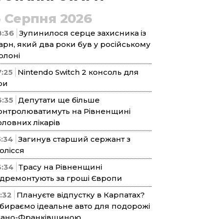
5 Серпня 2026
8:36
Зупинилося серце захисника із
арн, який два роки був у російському
олоні
7:25
Nintendo Switch 2 консоль для
ри
6:35
Депутати ще більше
онтролюватимуть на Рівненщині
оловних лікарів
5:34
Загинув старший сержант з
олісся
3:34
Трасу на Рівненщині
ідремонтують за гроші Європи
1:32
Плануєте відпустку в Карпатах?
бираємо ідеальне авто для подорожі
вано-Франківщиною