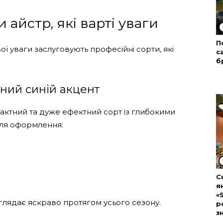
айстр, які варті уваги
П
 уваги заслуговують професійні сорти, які
с
б
.
ений синій акцент
пактний та дуже ефектний сорт із глибокими
 для оформлення:
С
я
«
глядає яскраво протягом усього сезону.
р
з