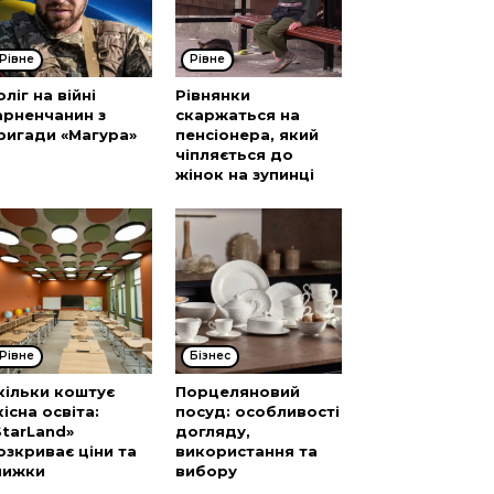
Рівне
Рівне
оліг на війні
Рівнянки
арненчанин з
скаржаться на
ригади «Магура»
пенсіонера, який
чіпляється до
жінок на зупинці
Рівне
Бізнес
кільки коштує
Порцеляновий
кісна освіта:
посуд: особливості
StarLand»
догляду,
озкриває ціни та
використання та
нижки
вибору