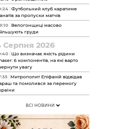
0:24
Футбольний клуб каратиме
анатів за пропуски матчів
9:10
Велогонщиці масово
більшують груди
4 Серпня 2026
9:40
Що визначає якість рідини
haser: 6 компонентів, на які варто
вернути увагу
7:35
Митрополит Епіфаній відвідав
араш та помолився за перемогу
країни
ВСІ НОВИНИ