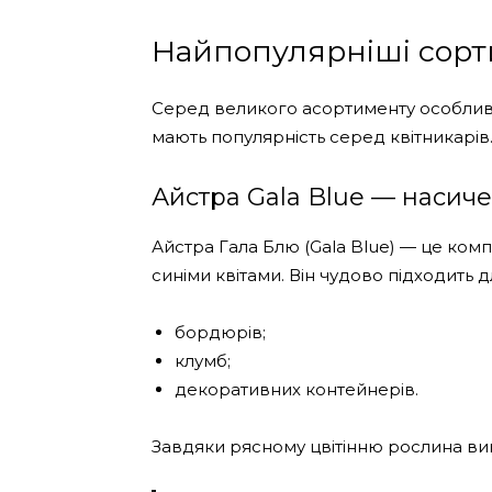
Найпопулярніші сорти 
Серед великого асортименту особливої
мають популярність серед квітникарів
Айстра Gala Blue — насич
Айстра Гала Блю (Gala Blue) — це ком
синіми квітами. Він чудово підходить
бордюрів;
клумб;
декоративних контейнерів.
Завдяки рясному цвітінню рослина ви