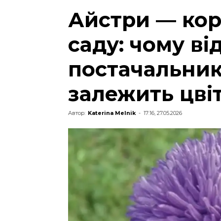
Айстри — кор
саду: чому ві
постачальник
залежить цвіт
Автор:
Katerina Melnik
-
17:16, 27.05.2026