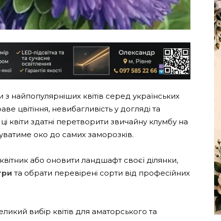
з найпопулярніших квітів серед українських
аве цвітіння, невибагливість у догляді та
 ці квіти здатні перетворити звичайну клумбу на
уватиме око до самих заморозків.
вітник або оновити ландшафт своєї ділянки,
три
та обрати перевірені сорти від професійних
ликий вибір квітів для аматорського та