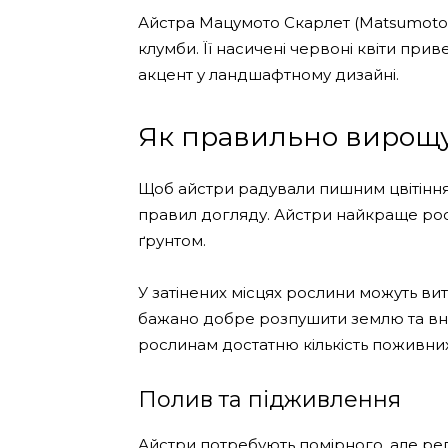
Айстра Мацумото Скарлет (Matsumoto 
клумби. Її насичені червоні квіти пр
акцент у ландшафтному дизайні.
Як правильно вирощу
Щоб айстри радували пишним цвітіння
правил догляду. Айстри найкраще рост
ґрунтом.
У затінених місцях рослини можуть ви
бажано добре розпушити землю та вне
рослинам достатню кількість поживни
Полив та підживлення
Айстри потребують помірного, але р