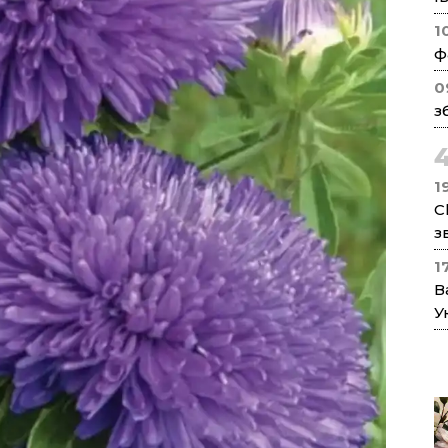
1
ф
0
з
1
C
з
1
В
У