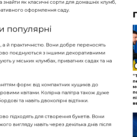
 знайти як класичні сорти для домашніх клумб,
коративного оформлення саду.
и популярні
а й практичністю. Вони добре переносять
удово поєднуються з іншими декоративними
ють у міських клумбах, приватних садах та на
“
п
ніттям форм: від компактних кущиків до
м
ровими квітами. Колірна палітра також дуже
п
п
бордові та навіть двоколірні відтінки.
в
ово підходять для створення букетів. Вони
іжого вигляду навіть через декілька днів після