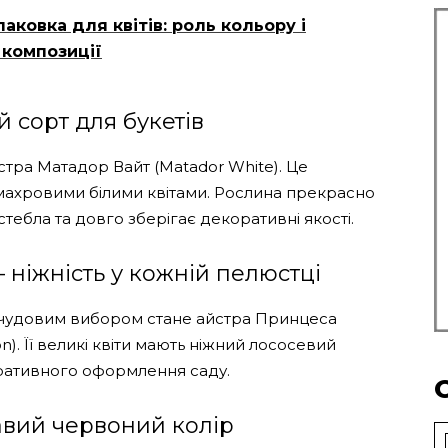
ковка для квітів: роль кольору і
 композиції
 сорт для букетів
тра Матадор Вайт (Matador White). Це
махровими білими квітами. Рослина прекрасно
 стебла та довго зберігає декоративні якості.
 ніжність у кожній пелюстці
ки, чудовим вибором стане айстра Принцеса
n). Її великі квіти мають ніжний лососевий
оративного оформлення саду.
авий червоний колір