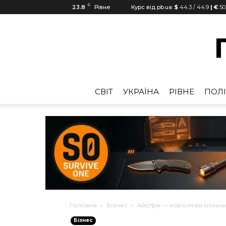
C
23.8
Рівне
Курс від pb.ua:
$
44.3
/
44.9
| €
50
CВІТ
УКРАЇНА
РІВНЕ
ПОЛІ
Головна
Бізнес
Айстри — королеви осінньог
Бізнес