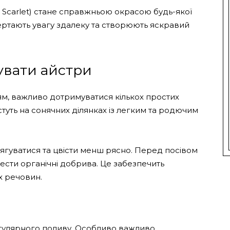
Scarlet) стане справжньою окрасою будь-якої
ивертають увагу здалеку та створюють яскравий
вати айстри
м, важливо дотримуватися кількох простих
уть на сонячних ділянках із легким та родючим
тягуватися та цвісти менш рясно. Перед посівом
сти органічні добрива. Це забезпечить
х речовин.
егулярного поливу. Особливо важливо