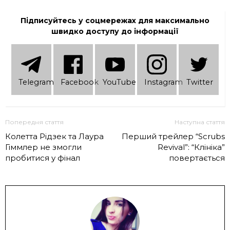
Підписуйтесь у соцмережах для максимально
швидко доступу до інформації
Telеgram
Facebook
YouTube
Instagram
Twitter
Попередня стаття
Наступна стаття
Колетта Рідзек та Лаура
Перший трейлер “Scrubs
Гіммлер не змогли
Revival”: “Клініка”
пробитися у фінал
повертається