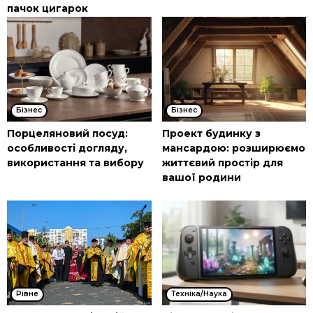
пачок цигарок
Бізнес
Бізнес
Порцеляновий посуд:
Проект будинку з
особливості догляду,
мансардою: розширюємо
використання та вибору
життєвий простір для
вашої родини
Рівне
Техніка/Наука