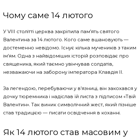
Чому саме 14 лютого
У VIII столітті церква закріпила пам’ять святого
Валентина за 14 лютого. Кого саме вшановують —
достеменно невідомо. Існує кілька мучеників з таким
ім’ям. Одна з найвідоміших історій розповідає про
священика, який таємно увінчував солдатів,
незважаючи на заборону імператора Клавдія II.
За легендою, перебуваючи у в’язниці, він закохався у
дочку тюремника і надіслав їй листа з підписом «Твій
Валентин». Так виник символічний жест, який пізніше
став традицією — писати освідчення в коханні.
Як 14 лютого став масовим у