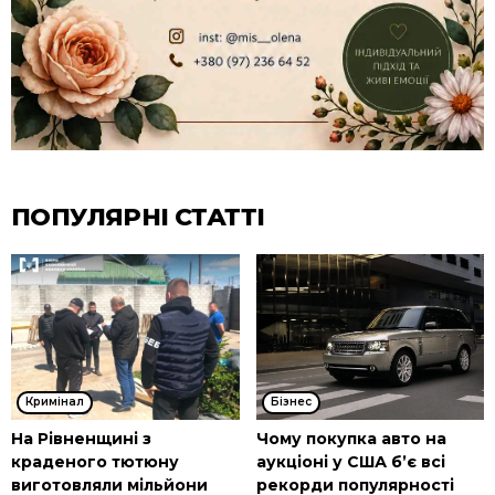
ПОПУЛЯРНІ СТАТТІ
Кримінал
Бізнес
На Рівненщині з
Чому покупка авто на
краденого тютюну
аукціоні у США б’є всі
виготовляли мільйони
рекорди популярності