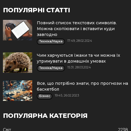
ПОПУЛЯРНІ СТАТТІ
Повний список текстових символів.
Можна скопіювати і вставити куди
завгодно
17:49, 28.02.2024
Техніка/Наука
Чим харчуються їжаки та чи можна їх
утримувати в домашніх умовах
15:31, 28.03.2024
Техніка/Наука
Все, що потрібно знати, про прогнози на
баскетбол
19:45, 26.02.2023
Бізнес
ПОПУЛЯРНА КАТЕГОРІЯ
Cвіт
2238