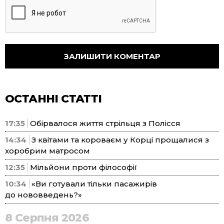
ОСТАННІ СТАТТІ
17:35
Обірвалося життя стрільця з Полісся
14:34
З квітами та короваєм у Корці прощалися з
хоробрим матросом
12:35
Мільйони проти філософії
10:34
«Ви готували тільки пасажирів
до нововведень?»
8 Серпня 2026