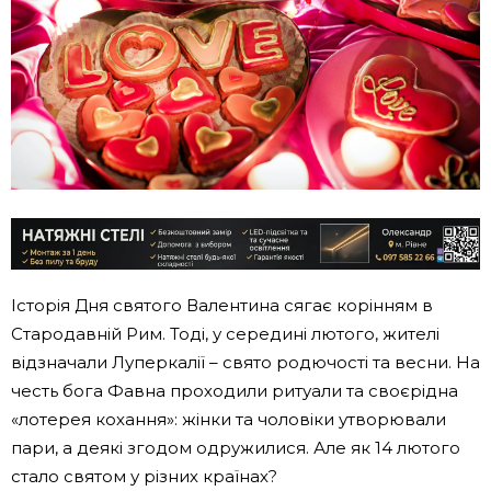
Історія Дня святого Валентина сягає корінням в
Стародавній Рим. Тоді, у середині лютого, жителі
відзначали Луперкалії – свято родючості та весни. На
честь бога Фавна проходили ритуали та своєрідна
«лотерея кохання»: жінки та чоловіки утворювали
пари, а деякі згодом одружилися. Але як 14 лютого
стало святом у різних країнах?