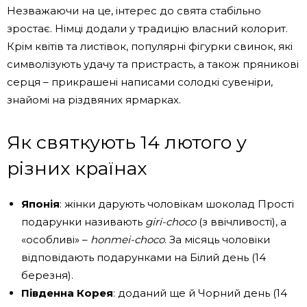
Незважаючи на це, інтерес до свята стабільно
зростає. Німці додали у традицію власний колорит.
Крім квітів та листівок, популярні фігурки свинок, які
символізують удачу та пристрасть, а також пряникові
серця – прикрашені написами солодкі сувеніри,
знайомі на різдвяних ярмарках.
Як святкують 14 лютого у
різних країнах
Японія
: жінки дарують чоловікам шоколад Прості
подарунки називають
giri-choco
(з ввічливості), а
«особливі» –
honmei-choco
. За місяць чоловіки
відповідають подарунками на Білий день (14
березня).
Південна Корея
: доданий ще й Чорний день (14