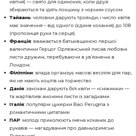
квітня) — свято для одиноких, коли друзі
збираються та їдять локшину з чорним соусом.
Тайвань
: чоловіки дарують троянди, і число квітів
має значення – від одного (єдине кохання) до 108
(пропозиція руки та серця).
Франція
: вважається батьківщиною першої
валентинки Герцог Орлеанський писав любовні
листи дружині, перебуваючи в ув’язненні в
Лондоні.
Філіппіни
: влада організує масові весілля для пар,
які не мають коштів на торжество
Данія
: закохані дарують білі квіти — «сніжинки» —
та жартівливі анонімні листи із загадками
Італія
: популярні цукерки Baci Perugina з
романтичними цитатами
ПАР
: молоді приколюють імена коханих до
рукавів — нагадування про давньоримські
Луперкалії