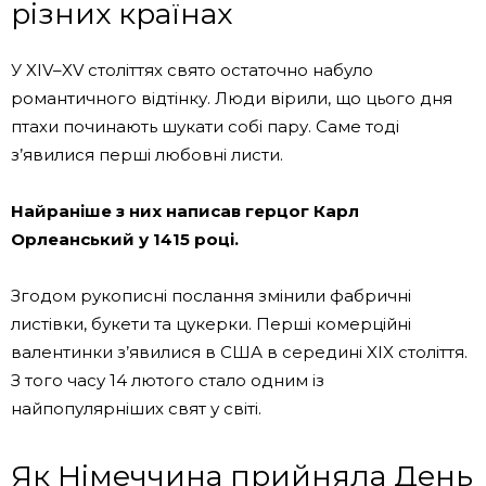
різних країнах
У XIV–XV століттях свято остаточно набуло
романтичного відтінку. Люди вірили, що цього дня
птахи починають шукати собі пару. Саме тоді
з’явилися перші любовні листи.
Найраніше з них написав герцог Карл
Орлеанський у 1415 році.
Згодом рукописні послання змінили фабричні
листівки, букети та цукерки. Перші комерційні
валентинки з’явилися в США в середині XIX століття.
З того часу 14 лютого стало одним із
найпопулярніших свят у світі.
Як Німеччина прийняла День