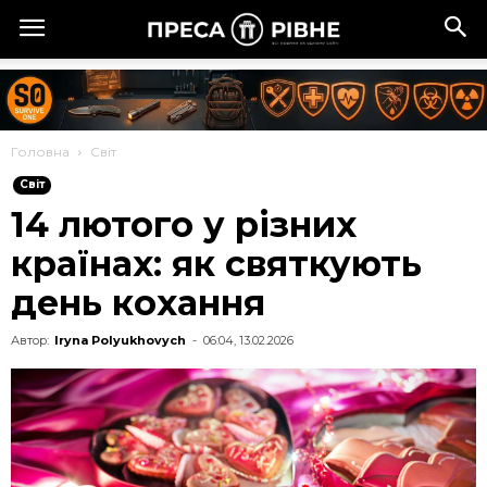
Головна
Cвіт
Cвіт
14 лютого у різних
країнах: як святкують
день кохання
Автор:
Iryna Polyukhovych
-
06:04, 13.02.2026