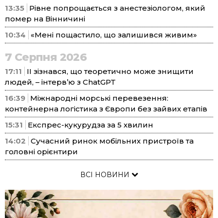
13:35
Рівне попрощається з анестезіологом, який
помер на Вінничині
10:34
«Мені пощастило, що залишився живим»
7 Серпня 2026
17:11
ІІ зізнався, що теоретично може знищити
людей, – інтерв’ю з ChatGPT
16:39
Міжнародні морські перевезення:
контейнерна логістика з Європи без зайвих етапів
15:31
Експрес-кукурудза за 5 хвилин
14:02
Сучасний ринок мобільних пристроїв та
головні орієнтири
ВСІ НОВИНИ