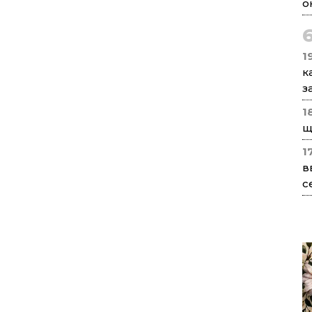
о
1
к
з
1
щ
1
в
с