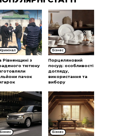
Кримінал
Бізнес
а Рівненщині з
Порцеляновий
раденого тютюну
посуд: особливості
иготовляли
догляду,
ільйони пачок
використання та
игарок
вибору
Бізнес
Бізнес