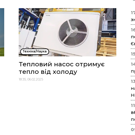
17
з
1
п
Є
Техніка/Наука
1
Тепловий насос отримує
1
тепло від холоду
п
18:35, 06.02.2025
1
н
Н
1
в
п
0