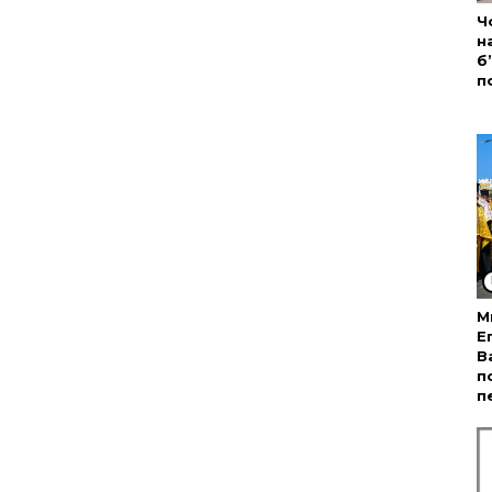
Ч
н
б
п
М
Е
В
п
п