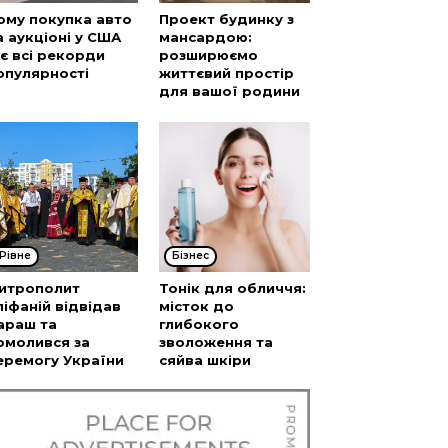
ому покупка авто
Проект будинку з
а аукціоні у США
мансардою:
’є всі рекорди
розширюємо
опулярності
життєвий простір
для вашої родини
Рівне
Бізнес
итрополит
Тонік для обличчя:
піфаній відвідав
місток до
араш та
глибокого
омолився за
зволоження та
еремогу України
сяйва шкіри