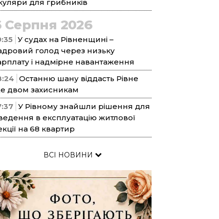
куляри для грибників
6 Серпня 2026
9:35
У судах на Рівненщині –
адровий голод через низьку
арплату і надмірне навантаження
8:24
Останню шану віддасть Рівне
е двом захисникам
7:37
У Рівному знайшли рішення для
ведення в експлуатацію житлової
екції на 68 квартир
ВСІ НОВИНИ