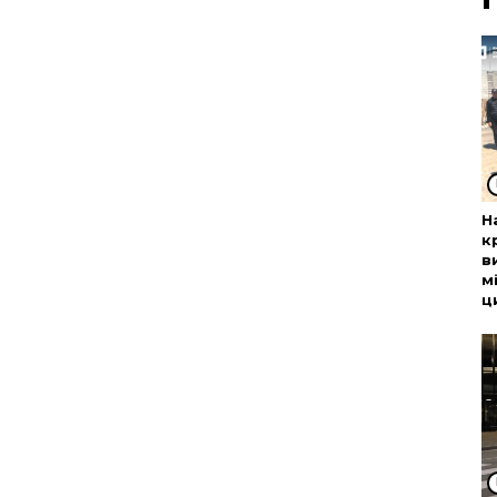
Н
к
в
м
ц