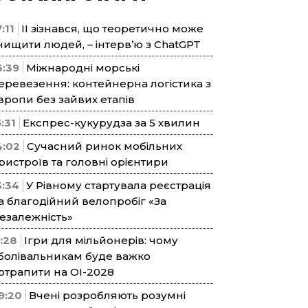
:11
ІІ зізнався, що теоретично може
нищити людей, – інтерв’ю з ChatGPT
6:39
Міжнародні морські
еревезення: контейнерна логістика з
вропи без зайвих етапів
5:31
Експрес-кукурудза за 5 хвилин
4:02
Сучасний ринок мобільних
ристроїв та головні орієнтири
3:34
У Рівному стартувала реєстрація
а благодійний велопробіг «За
езалежність»
1:28
Ігри для мільйонерів: чому
болівальникам буде важко
отрапити на ОІ-2028
9:20
Вчені розробляють розумні