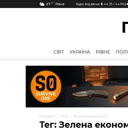
C
27
Рівне
Курс від pb.ua:
$
44.35
/
44.95
| 
CВІТ
УКРАЇНА
РІВНЕ
ПОЛІ
Головна
Теги
Зелена економіка
Тег: Зелена еконо