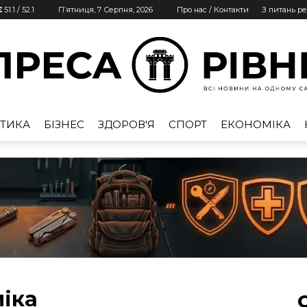
€
51.1
/
52.1
П’ятниця, 7 Серпня, 2026
Про нас / Контакти
З питань р
ТИКА
БІЗНЕС
ЗДОРОВ'Я
СПОРТ
ЕКОНОМІКА
Преса
Рівне
міка