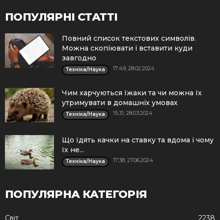
ПОПУЛЯРНІ СТАТТІ
Повний список текстових символів.
Можна скопіювати і вставити куди
завгодно
17:49, 28.02.2024
Техніка/Наука
Чим харчуються їжаки та чи можна їх
утримувати в домашніх умовах
15:31, 28.03.2024
Техніка/Наука
Що їдять качки на ставку та вдома і чому
їх не...
17:38, 27.06.2024
Техніка/Наука
ПОПУЛЯРНА КАТЕГОРІЯ
Cвіт
2238