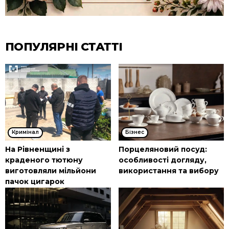
ПОПУЛЯРНІ СТАТТІ
Кримінал
Бізнес
На Рівненщині з
Порцеляновий посуд:
краденого тютюну
особливості догляду,
виготовляли мільйони
використання та вибору
пачок цигарок