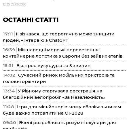
12:35, 22.06.2026
ОСТАННІ СТАТТІ
17:11
ІІ зізнався, що теоретично може знищити
людей, – інтерв’ю з ChatGPT
16:39
Міжнародні морські перевезення:
контейнерна логістика з Європи без зайвих етапів
15:31
Експрес-кукурудза за 5 хвилин
14:02
Сучасний ринок мобільних пристроїв та
головні орієнтири
13:34
У Рівному стартувала реєстрація на
благодійний велопробіг «За Незалежність»
11:28
Ігри для мільйонерів: чому вболівальникам
буде важко потрапити на ОІ-2028
09:20
Вчені розробляють розумні окуляри для
грибників