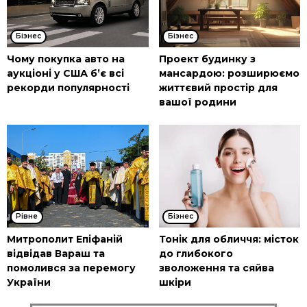
Бізнес
Бізнес
Чому покупка авто на
Проект будинку з
аукціоні у США б’є всі
мансардою: розширюємо
рекорди популярності
життєвий простір для
вашої родини
Рівне
Бізнес
Митрополит Епіфаній
Тонік для обличчя: місток
відвідав Вараш та
до глибокого
помолився за перемогу
зволоження та сяйва
України
шкіри