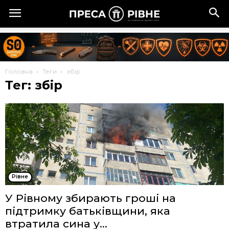
Головна
Теги
збір
Тег: збір
Рівне
У Рівному збирають гроші на
підтримку батьківщини, яка
втратила сина у...