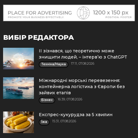
ВИБІР РЕДАКТОРА
ІІ зізнався, що теоретично може
знищити людей, – інтерв’ю з ChatGPT
17:11, 07.08.2026
Техніка/Наука
Міжнародні морські перевезення:
контейнерна логістика з Європи без
зайвих етапів
16:39, 07.08.2026
Бізнес
Експрес-кукурудза за 5 хвилин
15:31, 07.08.2026
Їжа