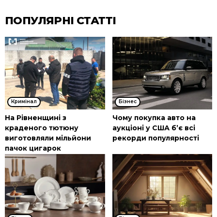
ПОПУЛЯРНІ СТАТТІ
Кримінал
Бізнес
На Рівненщині з
Чому покупка авто на
краденого тютюну
аукціоні у США б’є всі
виготовляли мільйони
рекорди популярності
пачок цигарок