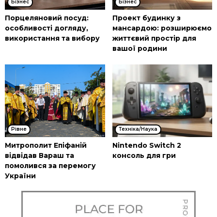
Бізнес
Бізнес
Порцеляновий посуд:
Проект будинку з
особливості догляду,
мансардою: розширюємо
використання та вибору
життєвий простір для
вашої родини
Рівне
Техніка/Наука
Митрополит Епіфаній
Nintendo Switch 2
відвідав Вараш та
консоль для гри
помолився за перемогу
України