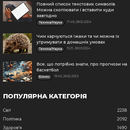
Повний список текстових символів.
Можна скопіювати і вставити куди
завгодно
17:49, 28.02.2024
Техніка/Наука
Чим харчуються їжаки та чи можна їх
утримувати в домашніх умовах
15:31, 28.03.2024
Техніка/Наука
Все, що потрібно знати, про прогнози на
баскетбол
19:45, 26.02.2023
Бізнес
ПОПУЛЯРНА КАТЕГОРІЯ
Cвіт
2238
Політика
2092
Здоров'я
1490