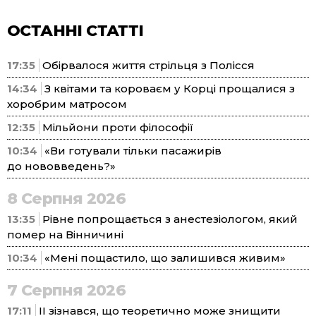
ОСТАННІ СТАТТІ
17:35
Обірвалося життя стрільця з Полісся
14:34
З квітами та короваєм у Корці прощалися з
хоробрим матросом
12:35
Мільйони проти філософії
10:34
«Ви готували тільки пасажирів
до нововведень?»
8 Серпня 2026
13:35
Рівне попрощається з анестезіологом, який
помер на Вінничині
10:34
«Мені пощастило, що залишився живим»
7 Серпня 2026
17:11
ІІ зізнався, що теоретично може знищити