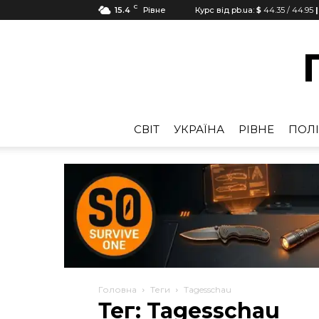
C
15.4
Рівне
Курс від pb.ua:
$
44.35
/
44.95
|
CВІТ
УКРАЇНА
РІВНЕ
ПОЛІ
Головна
Теги
Tagesschau
Тег: Tagesschau