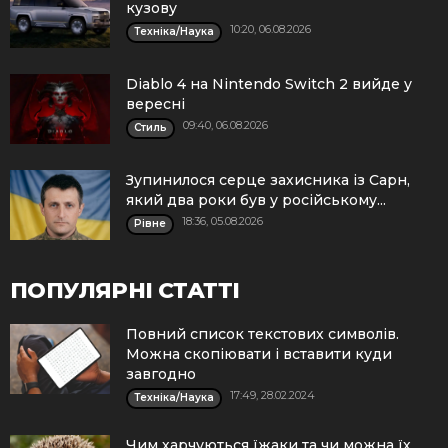
кузову
10:20, 06.08.2026
Техніка/Наука
Diablo 4 на Nintendo Switch 2 вийде у
вересні
09:40, 06.08.2026
Стиль
Зупинилося серце захисника із Сарн,
який два роки був у російському...
18:36, 05.08.2026
Рівне
ПОПУЛЯРНІ СТАТТІ
Повний список текстових символів.
Можна скопіювати і вставити куди
завгодно
17:49, 28.02.2024
Техніка/Наука
Чим харчуються їжаки та чи можна їх