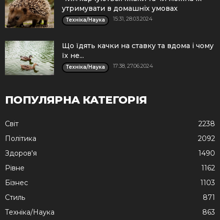
утримувати в домашніх умовах
15:31, 28.03.2024
Техніка/Наука
Що їдять качки на ставку та вдома і чому
їх не...
17:38, 27.06.2024
Техніка/Наука
ПОПУЛЯРНА КАТЕГОРІЯ
Cвіт
2238
Політика
2092
Здоров'я
1490
Рівне
1162
Бізнес
1103
Стиль
871
Техніка/Наука
863