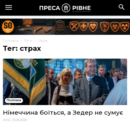
Головна
Теги
страх
Тег: страх
Політика
Німеччина боїться, а Зедер не сумує
20:02, 25.05.2026