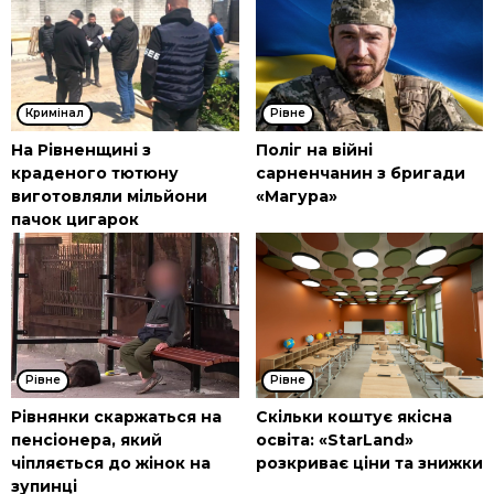
Кримінал
Рівне
На Рівненщині з
Поліг на війні
краденого тютюну
сарненчанин з бригади
виготовляли мільйони
«Магура»
пачок цигарок
Рівне
Рівне
Рівнянки скаржаться на
Скільки коштує якісна
пенсіонера, який
освіта: «StarLand»
чіпляється до жінок на
розкриває ціни та знижки
зупинці