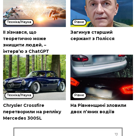
Техніка/Наука
Рівне
ІІ зізнався, що
Загинув старший
теоретично може
сержант з Полісся
знищити людей, –
інтерв’ю з ChatGPT
Техніка/Наука
Рівне
Chrysler Crossfire
На Рівненщині зловили
перетворили на репліку
двох п’яних водіїв
Mercedes 300SL