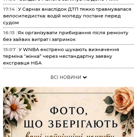
17:14
У Сарнах внаслідок ДТП тяжко травмувалася
велосипедистка: водій мопеду постане перед
судом
16:15
Як організувати прибирання після ремонту
без зайвих витрат і затримок
15:07
У WNBA екстрено шукають визначення
терміна “жінка” через нестандартну заявку
ексгравця НБА
ВСІ НОВИНИ