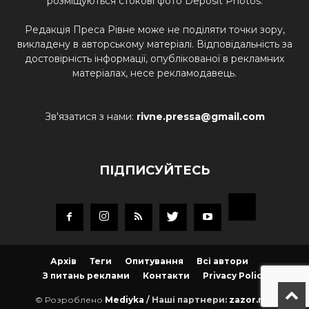
розміщуються стокові фото Deposit Photos.
Редакція Преса Рівне може не поділяти точки зору,
викладену в авторському матеріалі. Відповідальність за
достовірність інформації, опублікованої в рекламних
матеріалах, несе рекламодавець.
Зв'язатися з нами:
rivne.pressa@gmail.com
ПІДПИСУЙТЕСЬ
Архів
Теги
Опитування
Всі автори
З питань реклами
Контакти
Privacy Policy
© Розроблено
Mediyka
/ Наші партнери:
zazor.net