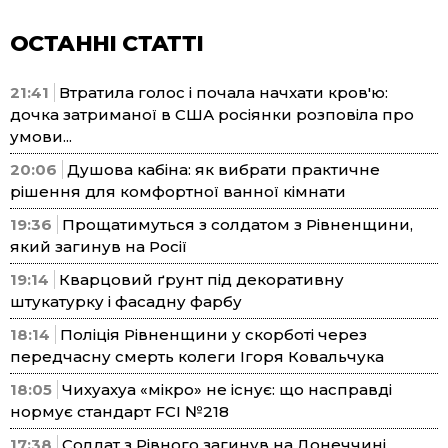
ОСТАННІ СТАТТІ
21:41
Втратила голос і почала начхати кров'ю:
дочка затриманої в США росіянки розповіла про
умови...
20:06
Душова кабіна: як вибрати практичне
рішення для комфортної ванної кімнати
19:36
Прощатимуться з солдатом з Рівненщини,
який загинув на Росії
19:14
Кварцовий ґрунт під декоративну
штукатурку і фасадну фарбу
18:14
Поліція Рівненщини у скорботі через
передчасну смерть колеги Ігоря Ковальчука
18:05
Чихуахуа «мікро» не існує: що насправді
нормує стандарт FCI №218
17:38
Солдат з Рівного загинув на Донеччині