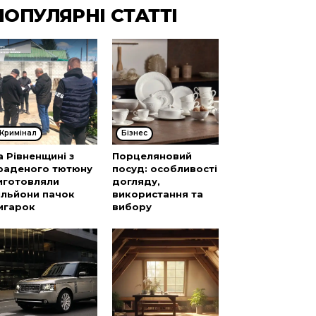
ПОПУЛЯРНІ СТАТТІ
Кримінал
Бізнес
а Рівненщині з
Порцеляновий
раденого тютюну
посуд: особливості
иготовляли
догляду,
ільйони пачок
використання та
игарок
вибору