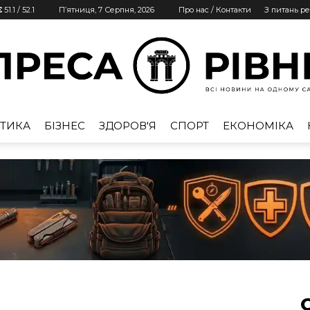
€
51.1
/
52.1
П’ятниця, 7 Серпня, 2026
Про нас / Контакти
З питань р
ТИКА
БІЗНЕС
ЗДОРОВ'Я
СПОРТ
ЕКОНОМІКА
Преса
Рівне