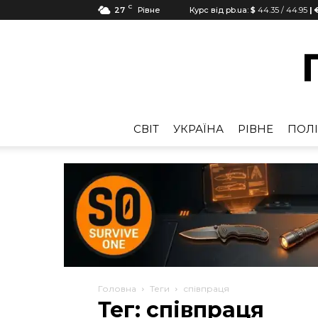
C
27
Рівне
Курс від pb.ua:
$
44.35
/
44.95
| 
CВІТ
УКРАЇНА
РІВНЕ
ПОЛІ
Головна
Теги
співпраця
Тег: співпраця