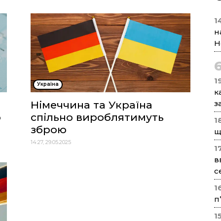
1
н
Н
1
Україна
к
Німеччина та Україна
з
о
спільно вироблятимуть
1
зброю
щ
14:27, 29.05.2025
1
в
с
1
п
1