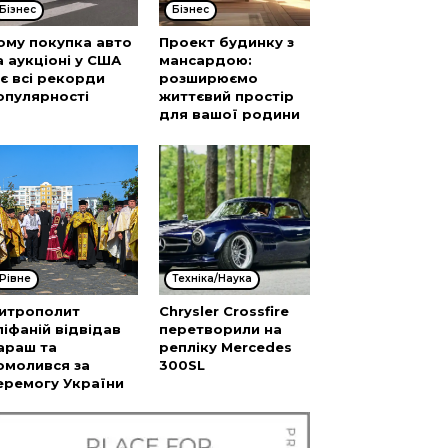
Бізнес
Бізнес
ому покупка авто
Проект будинку з
а аукціоні у США
мансардою:
’є всі рекорди
розширюємо
опулярності
життєвий простір
для вашої родини
Рівне
Техніка/Наука
итрополит
Chrysler Crossfire
піфаній відвідав
перетворили на
араш та
репліку Mercedes
омолився за
300SL
еремогу України