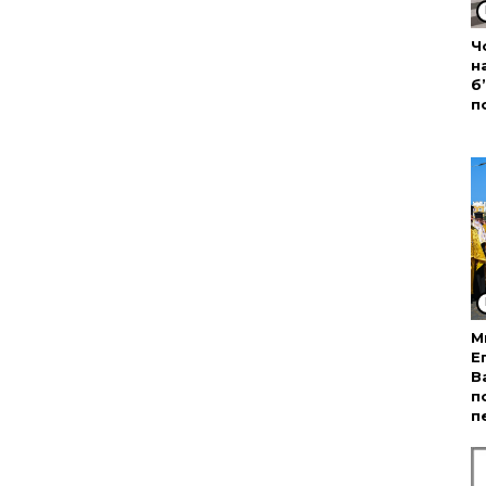
Ч
н
б
п
М
Е
В
п
п