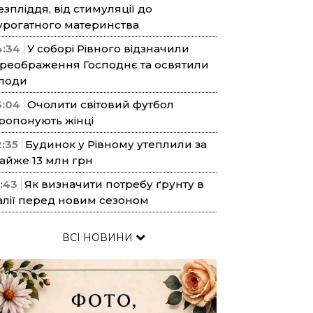
езпліддя, від стимуляції до
урогатного материнства
4:34
У соборі Рівного відзначили
реображення Господнє та освятили
лоди
3:04
Очолити світовий футбол
ропонують жінці
2:35
Будинок у Рівному утеплили за
айже 13 млн грн
1:43
Як визначити потребу ґрунту в
алії перед новим сезоном
ВСІ НОВИНИ