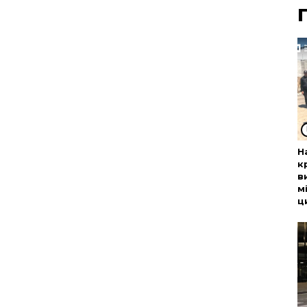
Н
к
в
м
ц