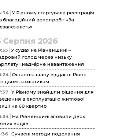
4:34
У Рівному стартувала реєстрація
а благодійний велопробіг «За
езалежність»
6 Серпня 2026
9:35
У судах на Рівненщині –
адровий голод через низьку
арплату і надмірне навантаження
8:24
Останню шану віддасть Рівне
е двом захисникам
7:37
У Рівному знайшли рішення для
ведення в експлуатацію житлової
екції на 68 квартир
6:34
На Рівненщині зловили двох
’яних водіїв
5:36
Сучасні методи подолання