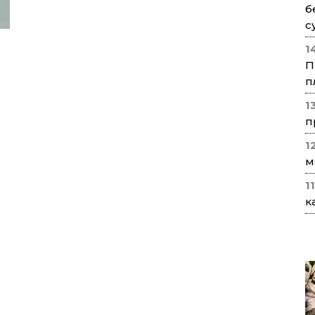
б
с
1
П
п
1
п
1
м
1
к