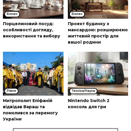
Бізнес
Бізнес
Порцеляновий посуд:
Проект будинку з
особливості догляду,
мансардою: розширюємо
використання та вибору
життєвий простір для
вашої родини
Рівне
Техніка/Наука
Митрополит Епіфаній
Nintendo Switch 2
відвідав Вараш та
консоль для гри
помолився за перемогу
України