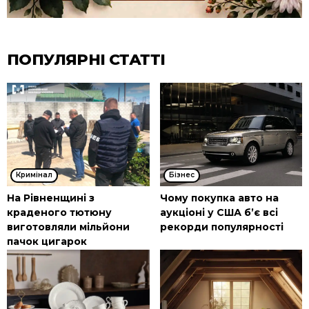
ПОПУЛЯРНІ СТАТТІ
Кримінал
Бізнес
На Рівненщині з
Чому покупка авто на
краденого тютюну
аукціоні у США б’є всі
виготовляли мільйони
рекорди популярності
пачок цигарок