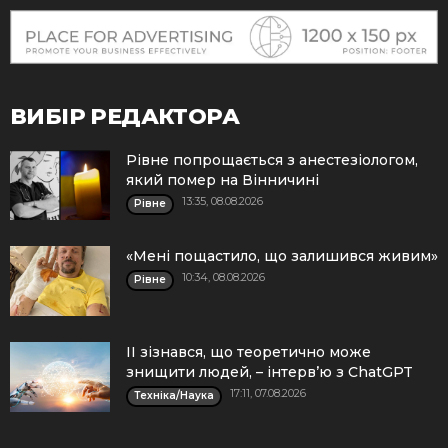
ВИБІР РЕДАКТОРА
Рівне попрощається з анестезіологом,
який помер на Вінничині
13:35, 08.08.2026
Рівне
«Мені пощастило, що залишився живим»
10:34, 08.08.2026
Рівне
ІІ зізнався, що теоретично може
знищити людей, – інтерв’ю з ChatGPT
17:11, 07.08.2026
Техніка/Наука