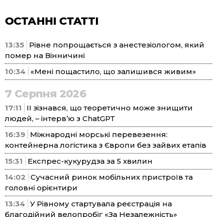
ОСТАННІ СТАТТІ
13:35
Рівне попрощається з анестезіологом, який
помер на Вінничині
10:34
«Мені пощастило, що залишився живим»
7 Серпня 2026
17:11
ІІ зізнався, що теоретично може знищити
людей, – інтерв’ю з ChatGPT
16:39
Міжнародні морські перевезення:
контейнерна логістика з Європи без зайвих етапів
15:31
Експрес-кукурудза за 5 хвилин
14:02
Сучасний ринок мобільних пристроїв та
головні орієнтири
13:34
У Рівному стартувала реєстрація на
благодійний велопробіг «За Незалежність»