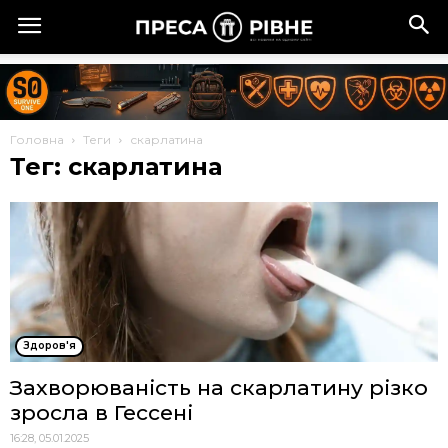
Головна
Теги
скарлатина
Тег: скарлатина
Здоров'я
Захворюваність на скарлатину різко
зросла в Гессені
16:28, 05.01.2025