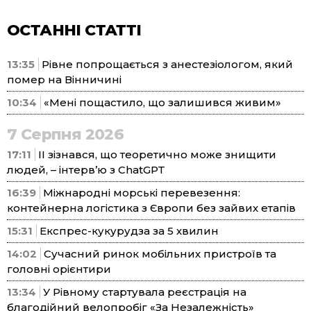
ОСТАННІ СТАТТІ
13:35
Рівне попрощається з анестезіологом, який
помер на Вінничині
10:34
«Мені пощастило, що залишився живим»
7 Серпня 2026
17:11
ІІ зізнався, що теоретично може знищити
людей, – інтерв’ю з ChatGPT
16:39
Міжнародні морські перевезення:
контейнерна логістика з Європи без зайвих етапів
15:31
Експрес-кукурудза за 5 хвилин
14:02
Сучасний ринок мобільних пристроїв та
головні орієнтири
13:34
У Рівному стартувала реєстрація на
благодійний велопробіг «За Незалежність»