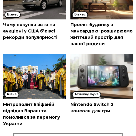
Бізнес
Бізнес
Чому покупка авто на
Проект будинку з
аукціоні у США б’є всі
мансардою: розширюємо
рекорди популярності
життєвий простір для
вашої родини
Рівне
Техніка/Наука
Митрополит Епіфаній
Nintendo Switch 2
відвідав Вараш та
консоль для гри
помолився за перемогу
України