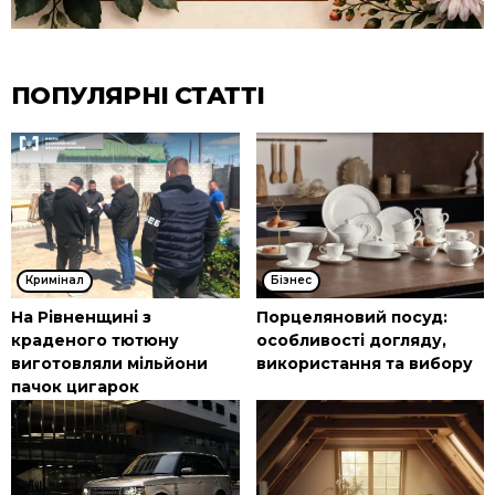
ПОПУЛЯРНІ СТАТТІ
Кримінал
Бізнес
На Рівненщині з
Порцеляновий посуд:
краденого тютюну
особливості догляду,
виготовляли мільйони
використання та вибору
пачок цигарок