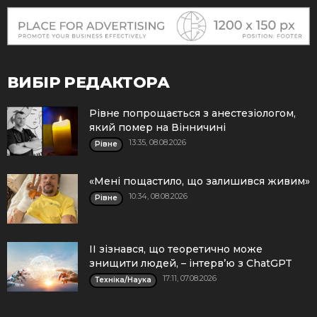
ВИБІР РЕДАКТОРА
Рівне попрощається з анестезіологом,
який помер на Вінничині
13:35, 08.08.2026
Рівне
«Мені пощастило, що залишився живим»
10:34, 08.08.2026
Рівне
ІІ зізнався, що теоретично може
знищити людей, – інтерв’ю з ChatGPT
17:11, 07.08.2026
Техніка/Наука