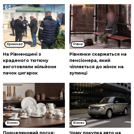
Кримінал
Рівне
На Рівненщині з
Рівнянки скаржаться на
краденого тютюну
пенсіонера, який
виготовляли мільйони
чіпляється до жінок на
пачок цигарок
зупинці
Бізнес
Бізнес
Порцеляновий посуд:
Чому покупка авто на