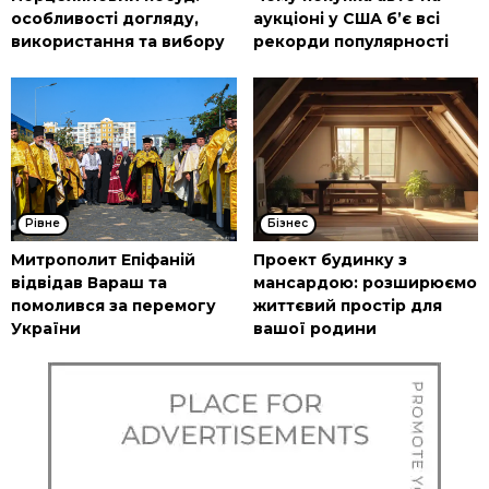
особливості догляду,
аукціоні у США б’є всі
використання та вибору
рекорди популярності
Рівне
Бізнес
Митрополит Епіфаній
Проект будинку з
відвідав Вараш та
мансардою: розширюємо
помолився за перемогу
життєвий простір для
України
вашої родини