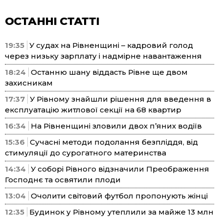
ОСТАННІ СТАТТІ
19:35
У судах на Рівненщині – кадровий голод
через низьку зарплату і надмірне навантаження
18:24
Останню шану віддасть Рівне ще двом
захисникам
17:37
У Рівному знайшли рішення для введення в
експлуатацію житлової секції на 68 квартир
16:34
На Рівненщині зловили двох п’яних водіїв
15:36
Сучасні методи подолання безпліддя, від
стимуляції до сурогатного материнства
14:34
У соборі Рівного відзначили Преображення
Господнє та освятили плоди
13:04
Очолити світовий футбол пропонують жінці
12:35
Будинок у Рівному утеплили за майже 13 млн