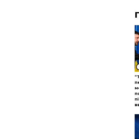
“
п
м
п
п
в