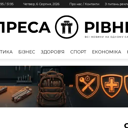
.95
/
51.95
Четвер, 6 Серпня, 2026
Про нас / Контакти
З питань рек
ТИКА
БІЗНЕС
ЗДОРОВ'Я
СПОРТ
ЕКОНОМІКА
Преса
Рівне