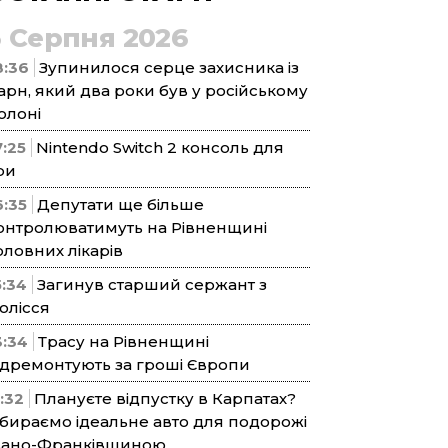
5 Серпня 2026
8:36
Зупинилося серце захисника із
арн, який два роки був у російському
олоні
7:25
Nintendo Switch 2 консоль для
ри
6:35
Депутати ще більше
онтролюватимуть на Рівненщині
оловних лікарів
5:34
Загинув старший сержант з
олісся
3:34
Трасу на Рівненщині
ідремонтують за гроші Європи
1:32
Плануєте відпустку в Карпатах?
бираємо ідеальне авто для подорожі
вано-Франківщиною