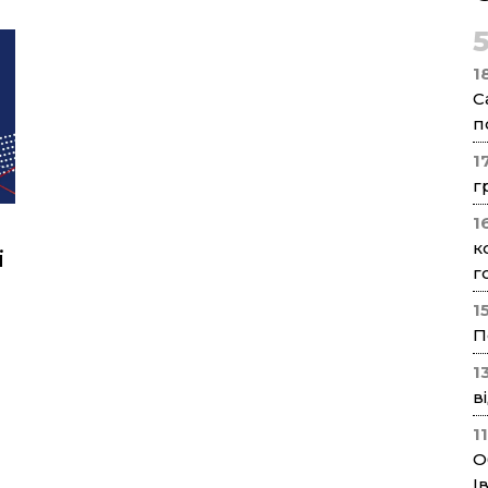
1
С
п
1
г
1
к
і
г
1
П
1
в
1
О
І