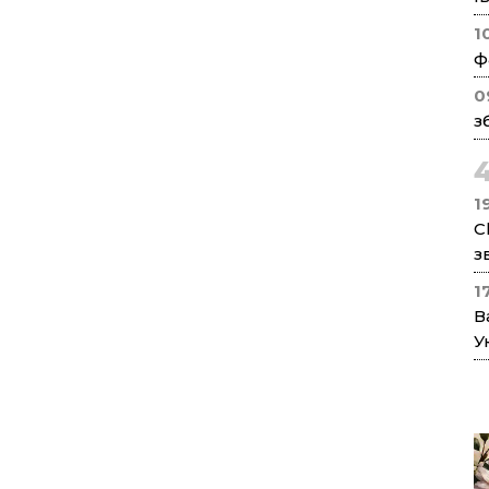
1
ф
0
з
1
C
з
1
В
У