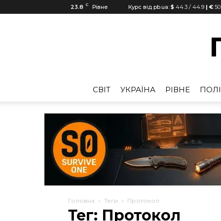
C
23.8
Рівне
Курс від pb.ua:
$
44.3
/
44.9
| €
50
CВІТ
УКРАЇНА
РІВНЕ
ПОЛІ
Головна
Теги
Протокол
Тег: Протокол