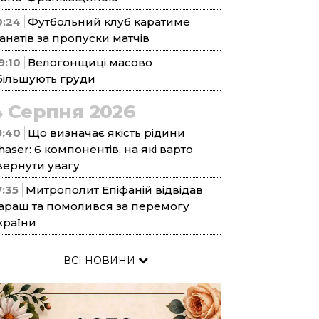
0:24
Футбольний клуб каратиме
анатів за пропуски матчів
9:10
Велогонщиці масово
більшують груди
4 Серпня 2026
9:40
Що визначає якість рідини
haser: 6 компонентів, на які варто
вернути увагу
7:35
Митрополит Епіфаній відвідав
араш та помолився за перемогу
країни
ВСІ НОВИНИ