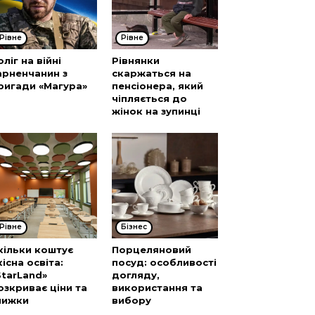
Рівне
Рівне
оліг на війні
Рівнянки
арненчанин з
скаржаться на
ригади «Магура»
пенсіонера, який
чіпляється до
жінок на зупинці
Рівне
Бізнес
кільки коштує
Порцеляновий
кісна освіта:
посуд: особливості
StarLand»
догляду,
озкриває ціни та
використання та
нижки
вибору