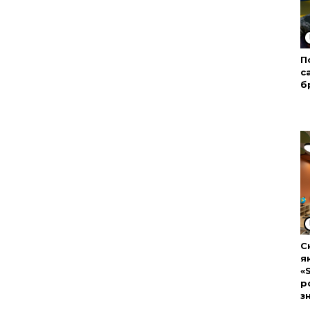
П
с
б
С
я
«
р
з