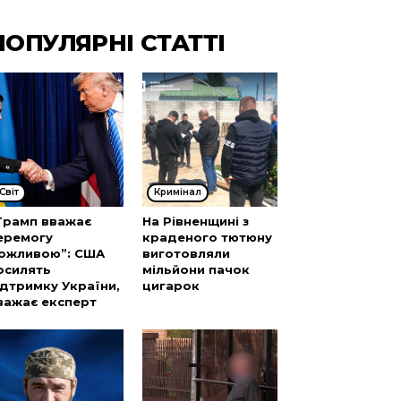
ПОПУЛЯРНІ СТАТТІ
Cвіт
Кримінал
Трамп вважає
На Рівненщині з
еремогу
краденого тютюну
ожливою”: США
виготовляли
осилять
мільйони пачок
ідтримку України,
цигарок
важає експерт