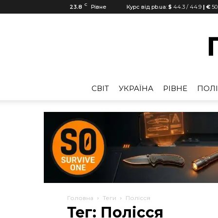
C
23.8
Рівне
Курс від pb.ua:
$
44.3
/
44.9
| €
50
CВІТ
УКРАЇНА
РІВНЕ
ПОЛІ
Головна
Теги
Полісся
Тег: Полісся