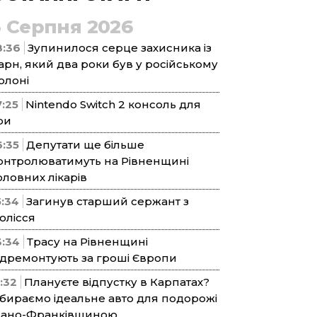
5 Серпня 2026
8:36
Зупинилося серце захисника із
арн, який два роки був у російському
олоні
7:25
Nintendo Switch 2 консоль для
ри
6:35
Депутати ще більше
онтролюватимуть на Рівненщині
оловних лікарів
5:34
Загинув старший сержант з
олісся
3:34
Трасу на Рівненщині
ідремонтують за гроші Європи
1:32
Плануєте відпустку в Карпатах?
бираємо ідеальне авто для подорожі
вано-Франківщиною