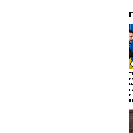
“
п
м
п
п
в