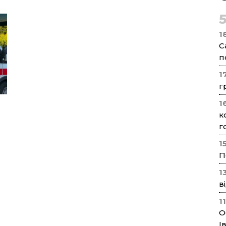
1
С
п
1
г
1
к
г
1
П
1
в
1
О
І