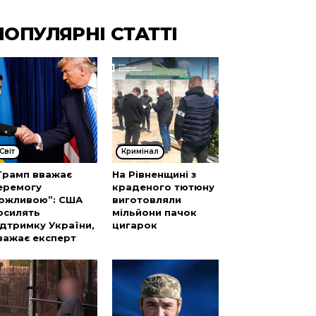
ПОПУЛЯРНІ СТАТТІ
Cвіт
Кримінал
Трамп вважає
На Рівненщині з
еремогу
краденого тютюну
ожливою”: США
виготовляли
осилять
мільйони пачок
ідтримку України,
цигарок
важає експерт