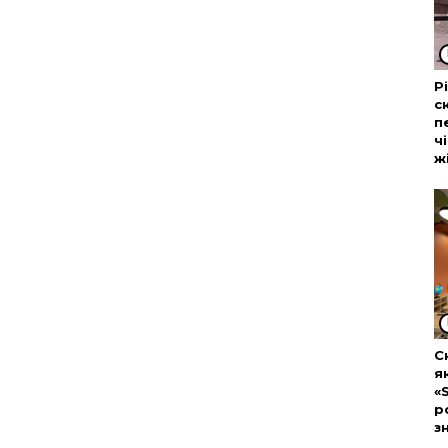
Р
с
п
ч
ж
С
я
«
р
з