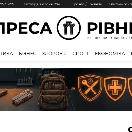
.95
/
51.95
Четвер, 6 Серпня, 2026
Про нас / Контакти
З питань рек
ТИКА
БІЗНЕС
ЗДОРОВ'Я
СПОРТ
ЕКОНОМІКА
Преса
Рівне