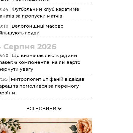
0:24
Футбольний клуб каратиме
анатів за пропуски матчів
9:10
Велогонщиці масово
більшують груди
4 Серпня 2026
9:40
Що визначає якість рідини
haser: 6 компонентів, на які варто
вернути увагу
7:35
Митрополит Епіфаній відвідав
араш та помолився за перемогу
країни
ВСІ НОВИНИ