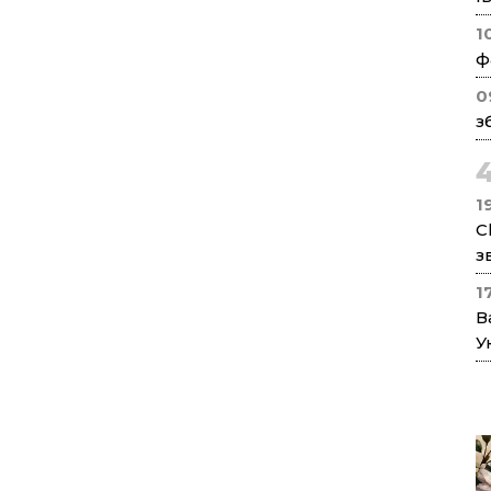
1
ф
0
з
1
C
з
1
В
У