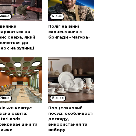
Рівне
Рівне
івнянки
Поліг на війні
каржаться на
сарненчанин з
енсіонера, який
бригади «Магура»
іпляється до
інок на зупинці
Рівне
Бізнес
кільки коштує
Порцеляновий
кісна освіта:
посуд: особливості
StarLand»
догляду,
озкриває ціни та
використання та
нижки
вибору