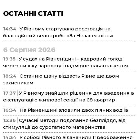
ОСТАННІ СТАТТІ
14:34
У Рівному стартувала реєстрація на
благодійний велопробіг «За Незалежність»
6 Серпня 2026
19:35
У судах на Рівненщині – кадровий голод
через низьку зарплату і надмірне навантаження
18:24
Останню шану віддасть Рівне ще двом
захисникам
17:37
У Рівному знайшли рішення для введення в
експлуатацію житлової секції на 68 квартир
16:34
На Рівненщині зловили двох п’яних водіїв
15:36
Сучасні методи подолання безпліддя, від
стимуляції до сурогатного материнства
14:34
У соборі Рівного відзначили Преображення