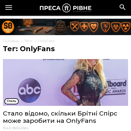
Головна
Теги
OnlyFans
Тег: OnlyFans
Стиль
Стало відомо, скільки Брітні Спірс
може заробити на OnlyFans
15:43, 09.04.2024