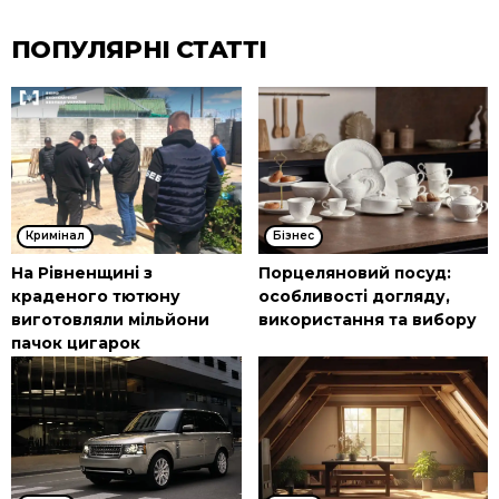
ПОПУЛЯРНІ СТАТТІ
Кримінал
Бізнес
На Рівненщині з
Порцеляновий посуд:
краденого тютюну
особливості догляду,
виготовляли мільйони
використання та вибору
пачок цигарок