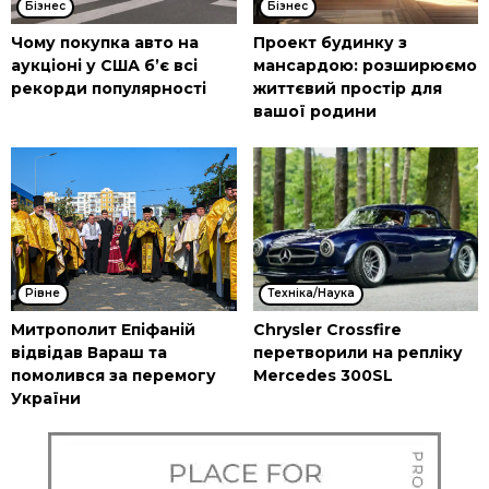
Бізнес
Бізнес
Чому покупка авто на
Проект будинку з
аукціоні у США б’є всі
мансардою: розширюємо
рекорди популярності
життєвий простір для
вашої родини
Рівне
Техніка/Наука
Митрополит Епіфаній
Chrysler Crossfire
відвідав Вараш та
перетворили на репліку
помолився за перемогу
Mercedes 300SL
України