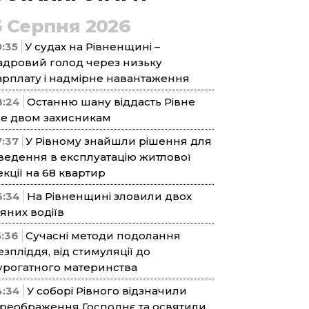
6 Серпня 2026
9:35
У судах на Рівненщині –
адровий голод через низьку
арплату і надмірне навантаження
8:24
Останню шану віддасть Рівне
е двом захисникам
7:37
У Рівному знайшли рішення для
ведення в експлуатацію житлової
екції на 68 квартир
6:34
На Рівненщині зловили двох
’яних водіїв
5:36
Сучасні методи подолання
езпліддя, від стимуляції до
урогатного материнства
4:34
У соборі Рівного відзначили
реображення Господнє та освятили