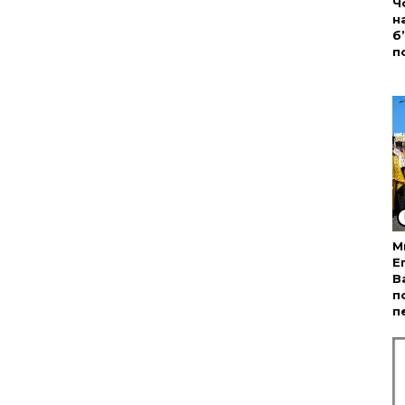
Ч
н
б
п
М
Е
В
п
п