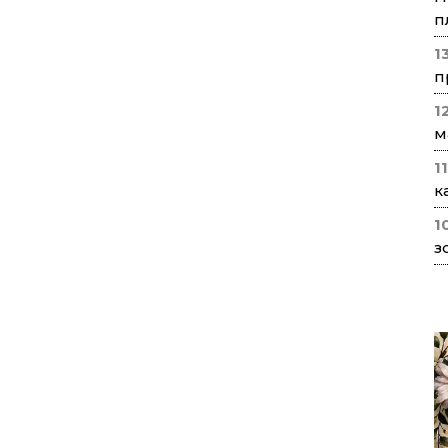
п
1
п
1
м
1
к
1
з