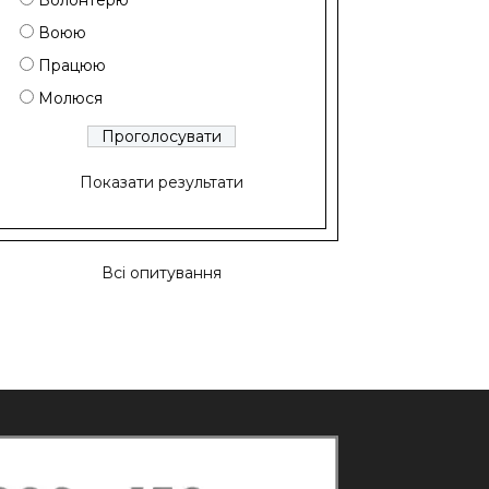
Волонтерю
Воюю
Працюю
Молюся
Показати результати
Всі опитування