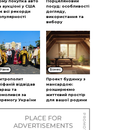
ому покупка авто
Порцеляновий
а аукціоні у США
посуд: особливості
’є всі рекорди
догляду,
опулярності
використання та
вибору
Рівне
Бізнес
итрополит
Проект будинку з
піфаній відвідав
мансардою:
араш та
розширюємо
омолився за
життєвий простір
еремогу України
для вашої родини