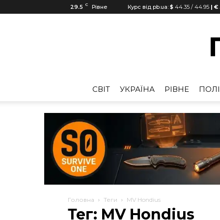
C
29.5
Рівне
Курс від pb.ua:
$
44.35
/
44.95
| €
CВІТ
УКРАЇНА
РІВНЕ
ПОЛІ
Головна
Теги
MV Hondius
Тег: MV Hondius