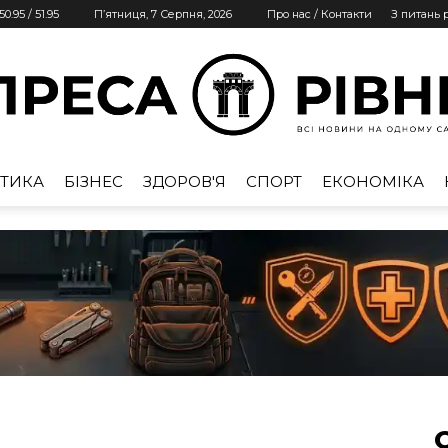
50.95
/
51.95
П’ятниця, 7 Серпня, 2026
Про нас / Контакти
З питань
ТИКА
БІЗНЕС
ЗДОРОВ'Я
СПОРТ
ЕКОНОМІКА
Преса
Рівне