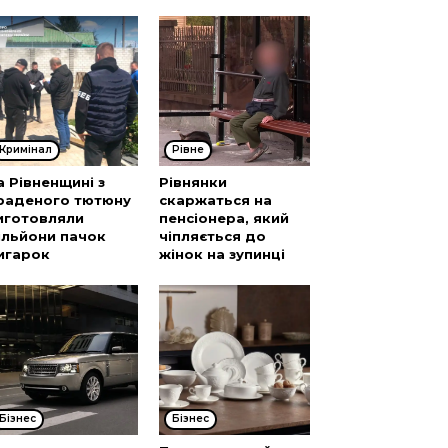
Кримінал
Рівне
а Рівненщині з
Рівнянки
раденого тютюну
скаржаться на
иготовляли
пенсіонера, який
ільйони пачок
чіпляється до
игарок
жінок на зупинці
Бізнес
Бізнес