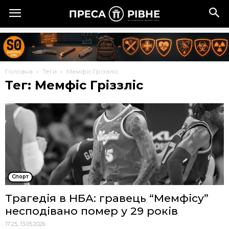
Головна
Теги
Мемфіс Гріззліс
Тег: Мемфіс Гріззліс
Спорт
Трагедія в НБА: гравець “Мемфісу”
несподівано помер у 29 років
17:25, 13.05.2026