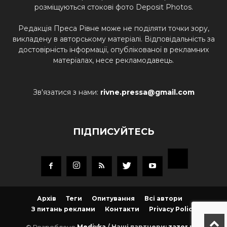
розміщуються стокові фото Deposit Photos.
Редакція Преса Рівне може не поділяти точки зору,
викладену в авторському матеріалі. Відповідальність за
достовірність інформації, опублікованої в рекламних
матеріалах, несе рекламодавець.
Зв'язатися з нами:
rivne.pressa@gmail.com
ПІДПИСУЙТЕСЬ
Архів
Теги
Опитування
Всі автори
З питань реклами
Контакти
Privacy Policy
© Розроблено
Mediyka
/ Наші партнери:
zazor.net