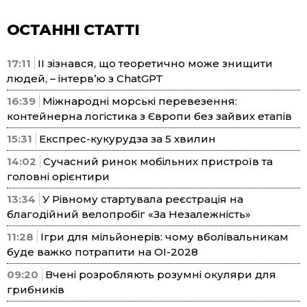
ОСТАННІ СТАТТІ
17:11
ІІ зізнався, що теоретично може знищити
людей, – інтерв’ю з ChatGPT
16:39
Міжнародні морські перевезення:
контейнерна логістика з Європи без зайвих етапів
15:31
Експрес-кукурудза за 5 хвилин
14:02
Сучасний ринок мобільних пристроїв та
головні орієнтири
13:34
У Рівному стартувала реєстрація на
благодійний велопробіг «За Незалежність»
11:28
Ігри для мільйонерів: чому вболівальникам
буде важко потрапити на ОІ-2028
09:20
Вчені розробляють розумні окуляри для
грибників