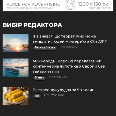
ВИБІР РЕДАКТОРА
ІІ зізнався, що теоретично може
знищити людей, – інтерв’ю з ChatGPT
17:11, 07.08.2026
Техніка/Наука
Міжнародні морські перевезення:
контейнерна логістика з Європи без
зайвих етапів
16:39, 07.08.2026
Бізнес
Експрес-кукурудза за 5 хвилин
15:31, 07.08.2026
Їжа