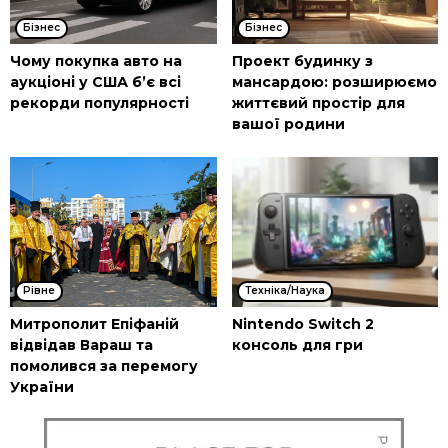
Бізнес
Бізнес
Чому покупка авто на
Проект будинку з
аукціоні у США б’є всі
мансардою: розширюємо
рекорди популярності
життєвий простір для
вашої родини
Рівне
Техніка/Наука
Митрополит Епіфаній
Nintendo Switch 2
відвідав Вараш та
консоль для гри
помолився за перемогу
України