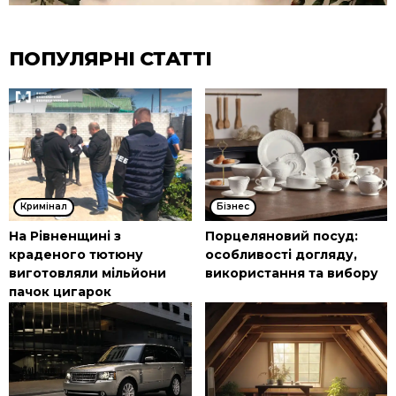
ПОПУЛЯРНІ СТАТТІ
Кримінал
Бізнес
На Рівненщині з
Порцеляновий посуд:
краденого тютюну
особливості догляду,
виготовляли мільйони
використання та вибору
пачок цигарок