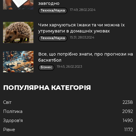
завгодно
17:49, 28.02.2024
Техніка/Наука
Чим харчуються їжаки та чи можна їх
утримувати в домашніх умовах
15:31, 28.03.2024
Техніка/Наука
Все, що потрібно знати, про прогнози на
баскетбол
19:45, 26.02.2023
Бізнес
ПОПУЛЯРНА КАТЕГОРІЯ
Cвіт
2238
Політика
2092
Здоров'я
1490
Рівне
1172