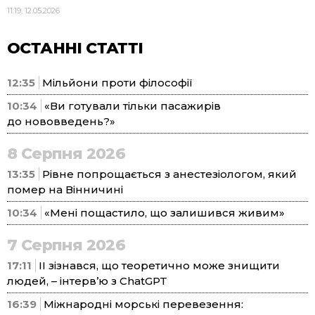
11:19, 12.05.2026
ОСТАННІ СТАТТІ
12:35
Мільйони проти філософії
10:34
«Ви готували тільки пасажирів
до нововведень?»
8 Серпня 2026
13:35
Рівне попрощається з анестезіологом, який
помер на Вінничині
10:34
«Мені пощастило, що залишився живим»
7 Серпня 2026
17:11
ІІ зізнався, що теоретично може знищити
людей, – інтерв’ю з ChatGPT
16:39
Міжнародні морські перевезення: