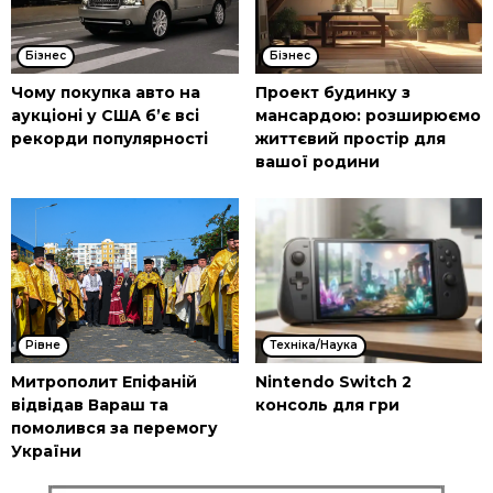
Бізнес
Бізнес
Чому покупка авто на
Проект будинку з
аукціоні у США б’є всі
мансардою: розширюємо
рекорди популярності
життєвий простір для
вашої родини
Рівне
Техніка/Наука
Митрополит Епіфаній
Nintendo Switch 2
відвідав Вараш та
консоль для гри
помолився за перемогу
України