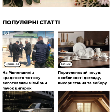
ПОПУЛЯРНІ СТАТТІ
Кримінал
Бізнес
На Рівненщині з
Порцеляновий посуд:
краденого тютюну
особливості догляду,
виготовляли мільйони
використання та вибору
пачок цигарок