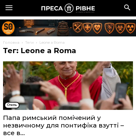
Головна
Теги
Leone a Roma
Тег: Leone a Roma
Стиль
Папа римський помічений у
незвичному для понтифіка взутті –
все в...