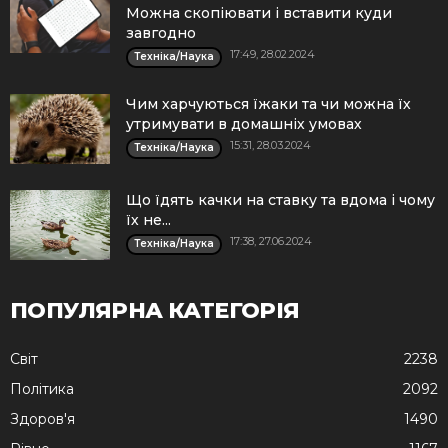
Можна скопіювати і вставити куди
завгодно
17:49, 28.02.2024
Техніка/Наука
Чим харчуються їжаки та чи можна їх
утримувати в домашніх умовах
15:31, 28.03.2024
Техніка/Наука
Що їдять качки на ставку та вдома і чому
їх не...
17:38, 27.06.2024
Техніка/Наука
ПОПУЛЯРНА КАТЕГОРІЯ
Cвіт
2238
Політика
2092
Здоров'я
1490