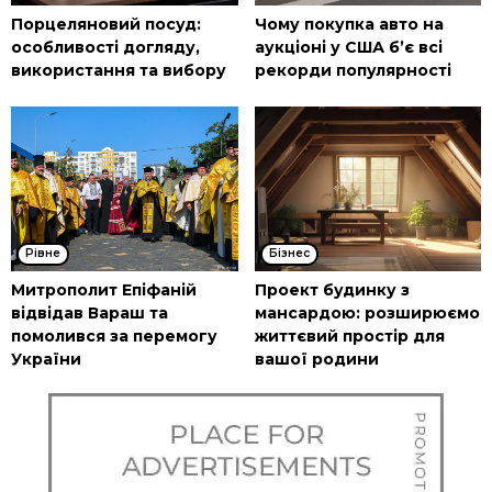
Порцеляновий посуд:
Чому покупка авто на
особливості догляду,
аукціоні у США б’є всі
використання та вибору
рекорди популярності
Рівне
Бізнес
Митрополит Епіфаній
Проект будинку з
відвідав Вараш та
мансардою: розширюємо
помолився за перемогу
життєвий простір для
України
вашої родини