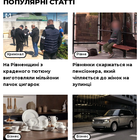
ПОПУЛЯРНІ СТАТТІ
Кримінал
Рівне
На Рівненщині з
Рівнянки скаржаться на
краденого тютюну
пенсіонера, який
виготовляли мільйони
чіпляється до жінок на
пачок цигарок
зупинці
Бізнес
Бізнес