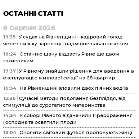
ОСТАННІ СТАТТІ
6 Серпня 2026
19:35
У судах на Рівненщині – кадровий голод
через низьку зарплату і надмірне навантаження
18:24
Останню шану віддасть Рівне ще двом
захисникам
17:37
У Рівному знайшли рішення для введення в
експлуатацію житлової секції на 68 квартир
16:34
На Рівненщині зловили двох п’яних водіїв
15:36
Сучасні методи подолання безпліддя, від
стимуляції до сурогатного материнства
14:34
У соборі Рівного відзначили Преображення
Господнє та освятили плоди
13:04
Очолити світовий футбол пропонують жінці