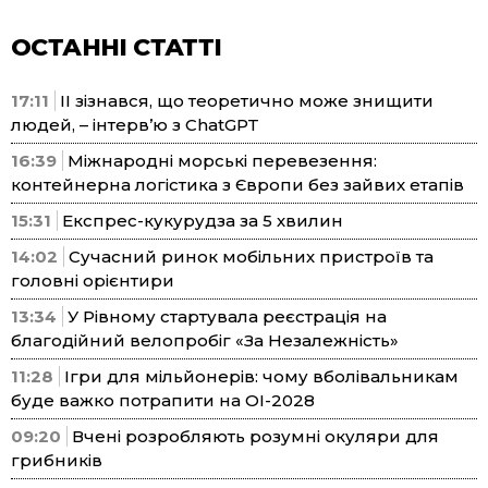
ОСТАННІ СТАТТІ
17:11
ІІ зізнався, що теоретично може знищити
людей, – інтерв’ю з ChatGPT
16:39
Міжнародні морські перевезення:
контейнерна логістика з Європи без зайвих етапів
15:31
Експрес-кукурудза за 5 хвилин
14:02
Сучасний ринок мобільних пристроїв та
головні орієнтири
13:34
У Рівному стартувала реєстрація на
благодійний велопробіг «За Незалежність»
11:28
Ігри для мільйонерів: чому вболівальникам
буде важко потрапити на ОІ-2028
09:20
Вчені розробляють розумні окуляри для
грибників