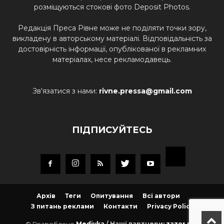
розміщуються стокові фото Deposit Photos.
Редакція Преса Рівне може не поділяти точки зору,
викладену в авторському матеріалі. Відповідальність за
достовірність інформації, опублікованої в рекламних
матеріалах, несе рекламодавець.
Зв'язатися з нами:
rivne.pressa@gmail.com
ПІДПИСУЙТЕСЬ
Архів
Теги
Опитування
Всі автори
З питань реклами
Контакти
Privacy Policy
© Розроблено
Mediyka
/ Наші партнери:
zazor.net