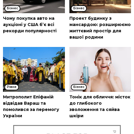
Бізнес
Бізнес
Чому покупка авто на
Проект будинку з
аукціоні у США б’є всі
мансардою: розширюємо
рекорди популярності
життєвий простір для
вашої родини
Рівне
Бізнес
Митрополит Епіфаній
Тонік для обличчя: місток
відвідав Вараш та
до глибокого
помолився за перемогу
зволоження та сяйва
України
шкіри