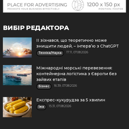
ВИБІР РЕДАКТОРА
ІІ зізнався, що теоретично може
знищити людей, – інтерв’ю з ChatGPT
17:11, 07.08.2026
Техніка/Наука
Міжнародні морські перевезення:
контейнерна логістика з Європи без
зайвих етапів
16:39, 07.08.2026
Бізнес
Експрес-кукурудза за 5 хвилин
15:31, 07.08.2026
Їжа