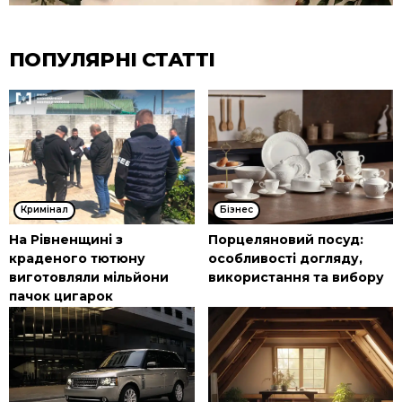
ПОПУЛЯРНІ СТАТТІ
Кримінал
Бізнес
На Рівненщині з
Порцеляновий посуд:
краденого тютюну
особливості догляду,
виготовляли мільйони
використання та вибору
пачок цигарок