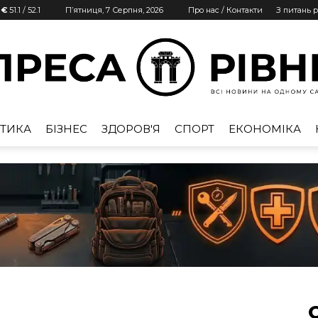
 €
51.1
/
52.1
П’ятниця, 7 Серпня, 2026
Про нас / Контакти
З питань 
ТИКА
БІЗНЕС
ЗДОРОВ'Я
СПОРТ
ЕКОНОМІКА
Преса
Рівне