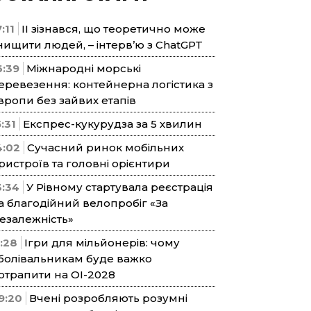
:11
ІІ зізнався, що теоретично може
нищити людей, – інтерв’ю з ChatGPT
6:39
Міжнародні морські
еревезення: контейнерна логістика з
вропи без зайвих етапів
5:31
Експрес-кукурудза за 5 хвилин
4:02
Сучасний ринок мобільних
ристроїв та головні орієнтири
3:34
У Рівному стартувала реєстрація
а благодійний велопробіг «За
езалежність»
1:28
Ігри для мільйонерів: чому
болівальникам буде важко
отрапити на ОІ-2028
9:20
Вчені розробляють розумні