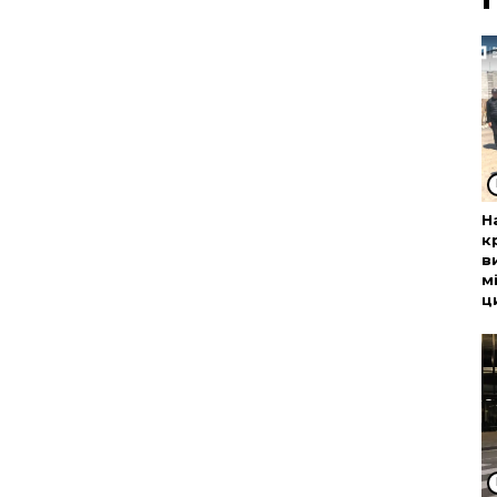
Н
к
в
м
ц