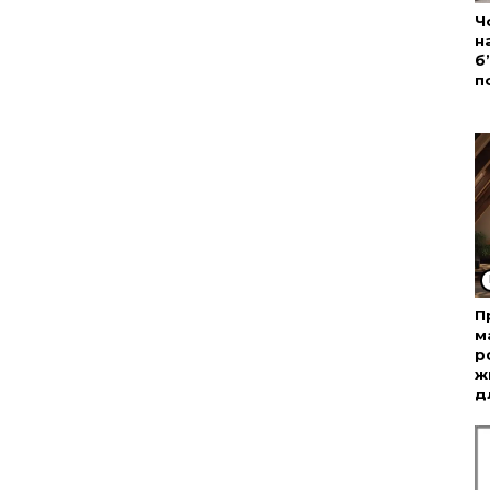
Ч
н
б
п
П
м
р
ж
д