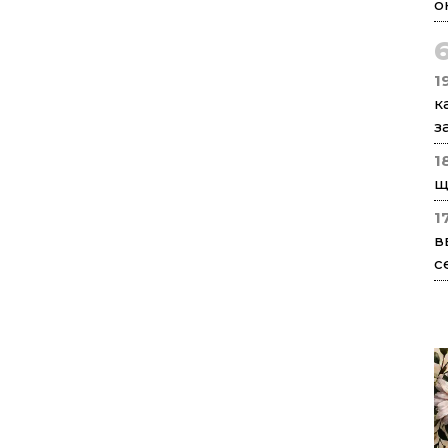
о
1
к
з
1
щ
1
в
с