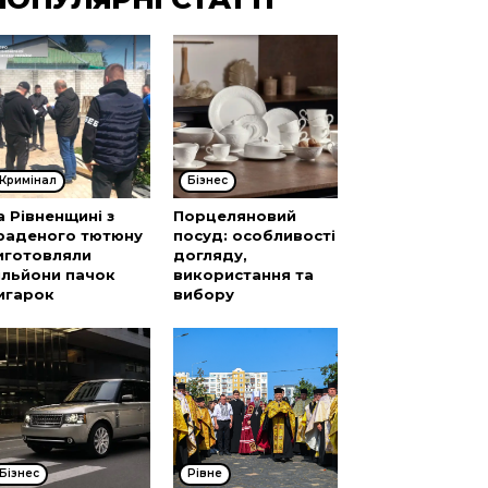
Кримінал
Бізнес
а Рівненщині з
Порцеляновий
раденого тютюну
посуд: особливості
иготовляли
догляду,
ільйони пачок
використання та
игарок
вибору
Бізнес
Рівне