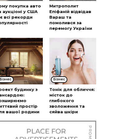
ому покупка авто
Митрополит
а аукціоні у США
Епіфаній відвідав
’є всі рекорди
Вараш та
опулярності
помолився за
перемогу України
Бізнес
Бізнес
роект будинку з
Тонік для обличчя:
ансардою:
місток до
озширюємо
глибокого
иттєвий простір
зволоження та
ля вашої родини
сяйва шкіри