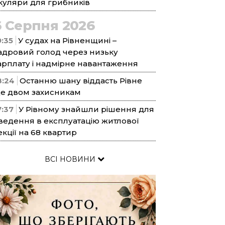
куляри для грибників
6 Серпня 2026
9:35
У судах на Рівненщині –
адровий голод через низьку
арплату і надмірне навантаження
8:24
Останню шану віддасть Рівне
е двом захисникам
7:37
У Рівному знайшли рішення для
ведення в експлуатацію житлової
екції на 68 квартир
ВСІ НОВИНИ