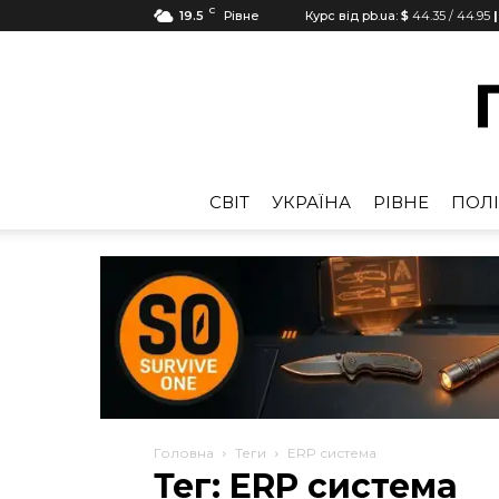
C
19.5
Рівне
Курс від pb.ua:
$
44.35
/
44.95
|
CВІТ
УКРАЇНА
РІВНЕ
ПОЛІ
Головна
Теги
ERP система
Тег: ERP система