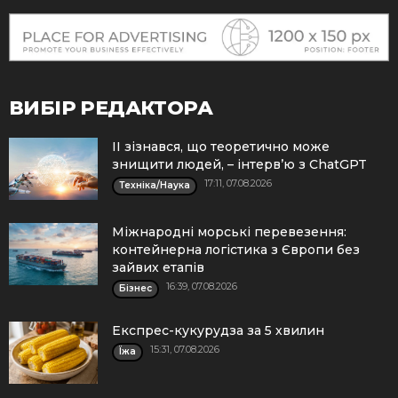
ВИБІР РЕДАКТОРА
ІІ зізнався, що теоретично може
знищити людей, – інтерв’ю з ChatGPT
17:11, 07.08.2026
Техніка/Наука
Міжнародні морські перевезення:
контейнерна логістика з Європи без
зайвих етапів
16:39, 07.08.2026
Бізнес
Експрес-кукурудза за 5 хвилин
15:31, 07.08.2026
Їжа