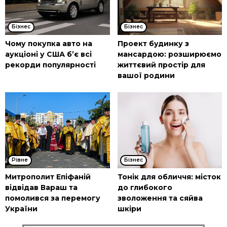
Бізнес
Бізнес
Чому покупка авто на
Проект будинку з
аукціоні у США б’є всі
мансардою: розширюємо
рекорди популярності
життєвий простір для
вашої родини
Рівне
Бізнес
Митрополит Епіфаній
Тонік для обличчя: місток
відвідав Вараш та
до глибокого
помолився за перемогу
зволоження та сяйва
України
шкіри