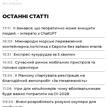
18:01, 03.05.2024
ОСТАННІ СТАТТІ
17:11
ІІ зізнався, що теоретично може знищити
людей, – інтерв’ю з ChatGPT
16:39
Міжнародні морські перевезення:
контейнерна логістика з Європи без зайвих етапів
15:31
Експрес-кукурудза за 5 хвилин
14:02
Сучасний ринок мобільних пристроїв та
головні орієнтири
13:34
У Рівному стартувала реєстрація на
благодійний велопробіг «За Незалежність»
11:28
Ігри для мільйонерів: чому вболівальникам
буде важко потрапити на ОІ-2028
09:20
Вчені розробляють розумні окуляри для
грибників