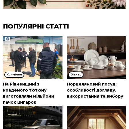
ПОПУЛЯРНІ СТАТТІ
Кримінал
Бізнес
На Рівненщині з
Порцеляновий посуд:
краденого тютюну
особливості догляду,
виготовляли мільйони
використання та вибору
пачок цигарок