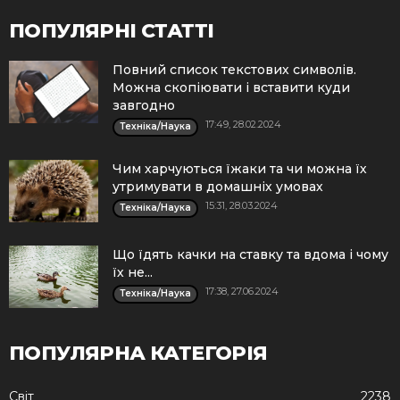
ПОПУЛЯРНІ СТАТТІ
Повний список текстових символів.
Можна скопіювати і вставити куди
завгодно
17:49, 28.02.2024
Техніка/Наука
Чим харчуються їжаки та чи можна їх
утримувати в домашніх умовах
15:31, 28.03.2024
Техніка/Наука
Що їдять качки на ставку та вдома і чому
їх не...
17:38, 27.06.2024
Техніка/Наука
ПОПУЛЯРНА КАТЕГОРІЯ
Cвіт
2238