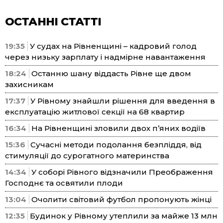
ОСТАННІ СТАТТІ
19:35
У судах на Рівненщині – кадровий голод
через низьку зарплату і надмірне навантаження
18:24
Останню шану віддасть Рівне ще двом
захисникам
17:37
У Рівному знайшли рішення для введення в
експлуатацію житлової секції на 68 квартир
16:34
На Рівненщині зловили двох п’яних водіїв
15:36
Сучасні методи подолання безпліддя, від
стимуляції до сурогатного материнства
14:34
У соборі Рівного відзначили Преображення
Господнє та освятили плоди
13:04
Очолити світовий футбол пропонують жінці
12:35
Будинок у Рівному утеплили за майже 13 млн