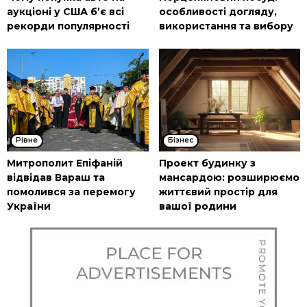
аукціоні у США б’є всі
особливості догляду,
рекорди популярності
використання та вибору
Рівне
Бізнес
Митрополит Епіфаній
Проект будинку з
відвідав Вараш та
мансардою: розширюємо
помолився за перемогу
життєвий простір для
України
вашої родини