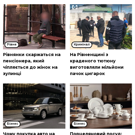
Рівне
Кримінал
Рівнянки скаржаться на
На Рівненщині з
пенсіонера, який
краденого тютюну
чіпляється до жінок на
виготовляли мільйони
зупинці
пачок цигарок
Бізнес
Бізнес
Чому покупка авто на
Порцеляновий посуд: