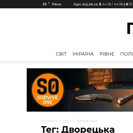
C
35
Рівне
Курс від pb.ua:
$
44.35
/
44.95
| €
51
CВІТ
УКРАЇНА
РІВНЕ
ПОЛІ
Головна
Теги
Дворецька
Тег: Дворецька