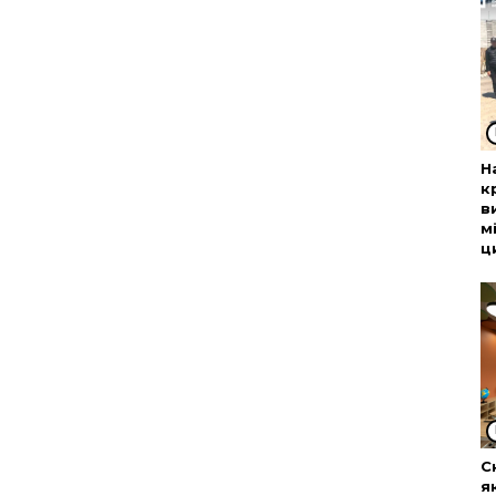
Н
к
в
м
ц
С
я