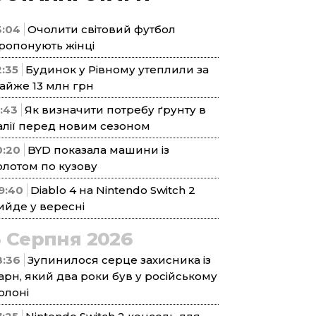
3:04
Очолити світовий футбол
ропонують жінці
2:35
Будинок у Рівному утеплили за
айже 13 млн грн
1:43
Як визначити потребу ґрунту в
алії перед новим сезоном
0:20
BYD показала машини із
олотом по кузову
9:40
Diablo 4 на Nintendo Switch 2
ийде у вересні
5 Серпня 2026
8:36
Зупинилося серце захисника із
арн, який два роки був у російському
олоні