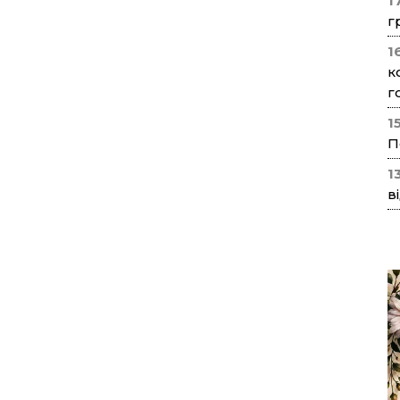
1
г
1
к
г
1
П
1
в