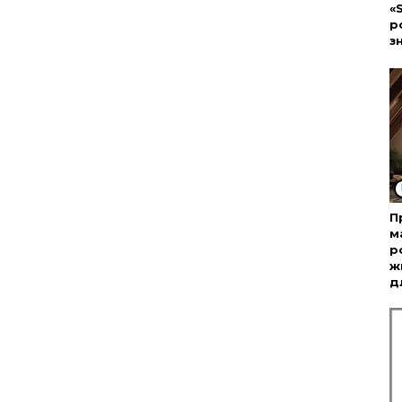
«
р
з
П
м
р
ж
д