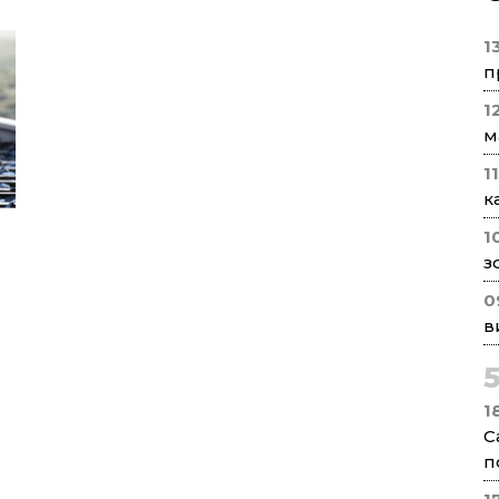
1
п
1
м
1
к
1
з
0
в
1
С
п