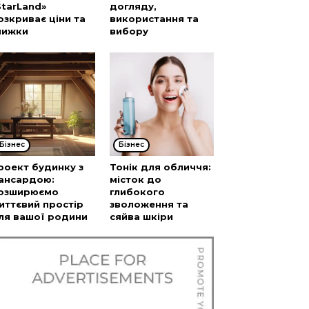
StarLand»
догляду,
озкриває ціни та
використання та
нижки
вибору
Бізнес
Бізнес
роект будинку з
Тонік для обличчя:
ансардою:
місток до
озширюємо
глибокого
иттєвий простір
зволоження та
ля вашої родини
сяйва шкіри