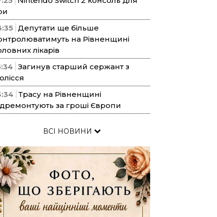
7:25
Nintendo Switch 2 консоль для
ри
6:35
Депутати ще більше
онтролюватимуть на Рівненщині
оловних лікарів
5:34
Загинув старший сержант з
олісся
3:34
Трасу на Рівненщині
ідремонтують за гроші Європи
ВСІ НОВИНИ