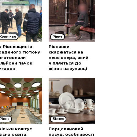
Кримінал
Рівне
а Рівненщині з
Рівнянки
раденого тютюну
скаржаться на
иготовляли
пенсіонера, який
ільйони пачок
чіпляється до
игарок
жінок на зупинці
Рівне
Бізнес
кільки коштує
Порцеляновий
кісна освіта:
посуд: особливості