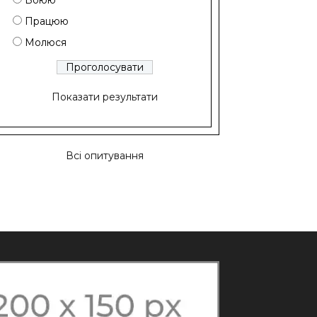
Воюю
Працюю
Молюся
Показати результати
Всі опитування