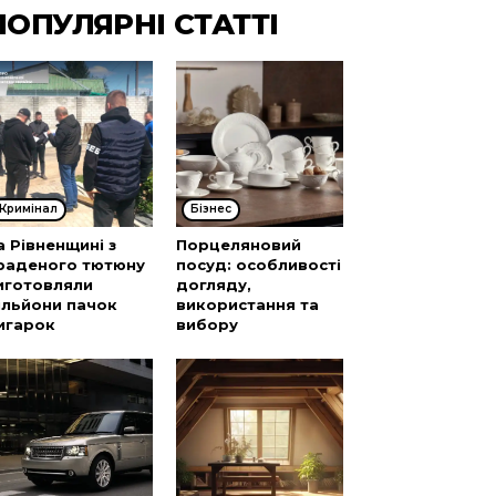
ПОПУЛЯРНІ СТАТТІ
Кримінал
Бізнес
а Рівненщині з
Порцеляновий
раденого тютюну
посуд: особливості
иготовляли
догляду,
ільйони пачок
використання та
игарок
вибору