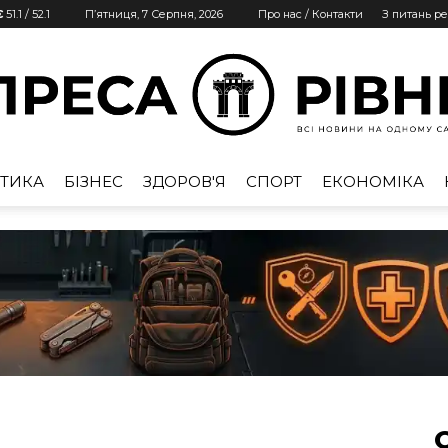
€
51.1
/
52.1
П’ятниця, 7 Серпня, 2026
Про нас / Контакти
З питань р
ТИКА
БІЗНЕС
ЗДОРОВ'Я
СПОРТ
ЕКОНОМІКА
Преса
Рівне