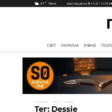
C
27
Рівне
Курс від pb.ua:
$
44.35
/
44.95
| 
CВІТ
УКРАЇНА
РІВНЕ
ПОЛІ
Головна
Теги
Dessie
Тег: Dessie