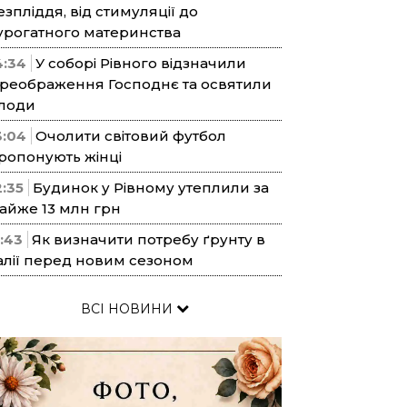
езпліддя, від стимуляції до
урогатного материнства
4:34
У соборі Рівного відзначили
реображення Господнє та освятили
лоди
3:04
Очолити світовий футбол
ропонують жінці
2:35
Будинок у Рівному утеплили за
айже 13 млн грн
1:43
Як визначити потребу ґрунту в
алії перед новим сезоном
ВСІ НОВИНИ