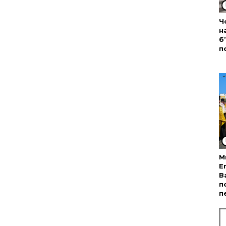
Ч
н
б
п
М
Е
В
п
п