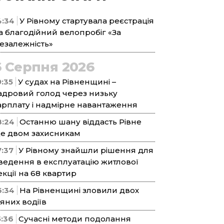
4:34
У Рівному стартувала реєстрація
а благодійний велопробіг «За
езалежність»
6 Серпня 2026
9:35
У судах на Рівненщині –
адровий голод через низьку
арплату і надмірне навантаження
8:24
Останню шану віддасть Рівне
е двом захисникам
7:37
У Рівному знайшли рішення для
ведення в експлуатацію житлової
екції на 68 квартир
6:34
На Рівненщині зловили двох
’яних водіїв
5:36
Сучасні методи подолання