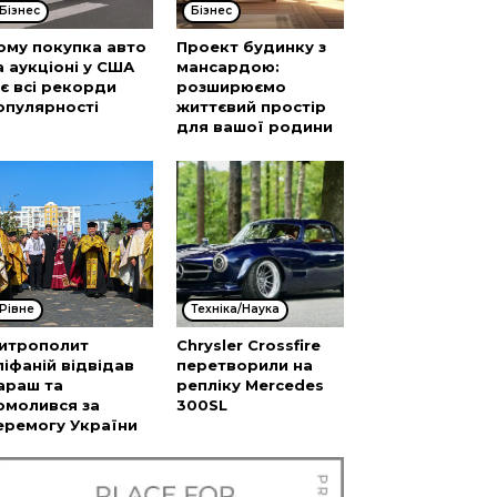
Бізнес
Бізнес
ому покупка авто
Проект будинку з
а аукціоні у США
мансардою:
’є всі рекорди
розширюємо
опулярності
життєвий простір
для вашої родини
Рівне
Техніка/Наука
итрополит
Chrysler Crossfire
піфаній відвідав
перетворили на
араш та
репліку Mercedes
омолився за
300SL
еремогу України