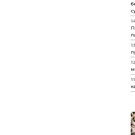
б
с
1
П
п
1
п
1
м
1
к