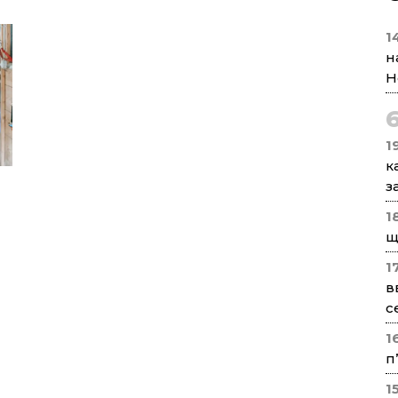
1
н
Н
1
к
з
1
щ
1
в
с
1
п
1