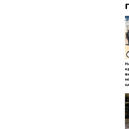
Н
к
в
м
ц