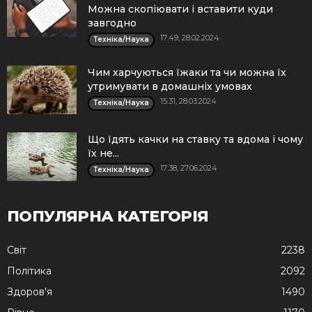
Можна скопіювати і вставити куди
завгодно
17:49, 28.02.2024
Техніка/Наука
Чим харчуються їжаки та чи можна їх
утримувати в домашніх умовах
15:31, 28.03.2024
Техніка/Наука
Що їдять качки на ставку та вдома і чому
їх не...
17:38, 27.06.2024
Техніка/Наука
ПОПУЛЯРНА КАТЕГОРІЯ
Cвіт
2238
Політика
2092
Здоров'я
1490