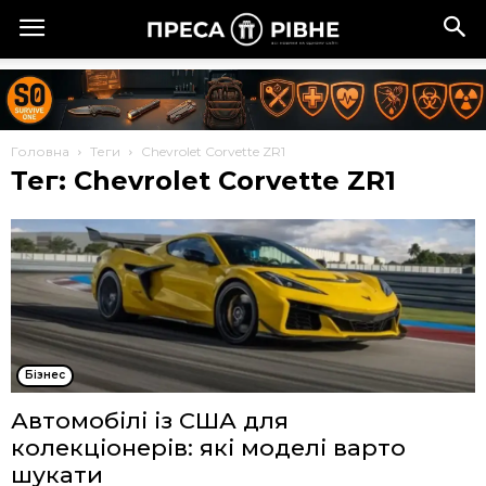
Головна
Теги
Chevrolet Corvette ZR1
Тег: Chevrolet Corvette ZR1
Бізнес
Автомобілі із США для
колекціонерів: які моделі варто
шукати