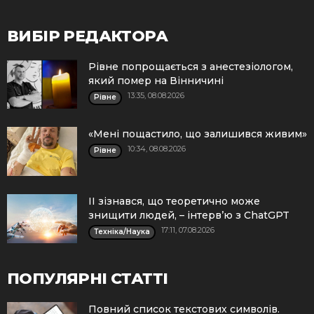
ВИБІР РЕДАКТОРА
Рівне попрощається з анестезіологом,
який помер на Вінничині
13:35, 08.08.2026
Рівне
«Мені пощастило, що залишився живим»
10:34, 08.08.2026
Рівне
ІІ зізнався, що теоретично може
знищити людей, – інтерв’ю з ChatGPT
17:11, 07.08.2026
Техніка/Наука
ПОПУЛЯРНІ СТАТТІ
Повний список текстових символів.