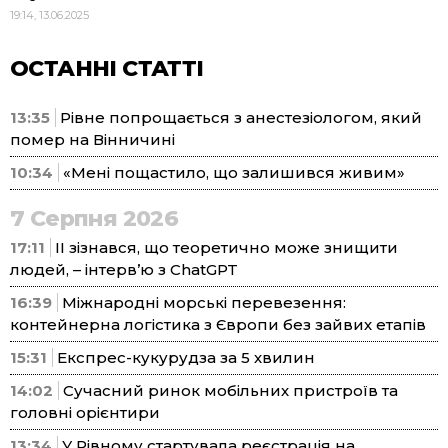
19:14, 13.06.2025
ОСТАННІ СТАТТІ
13:35
Рівне попрощається з анестезіологом, який
помер на Вінничині
10:34
«Мені пощастило, що залишився живим»
7 Серпня 2026
17:11
ІІ зізнався, що теоретично може знищити
людей, – інтерв’ю з ChatGPT
16:39
Міжнародні морські перевезення:
контейнерна логістика з Європи без зайвих етапів
15:31
Експрес-кукурудза за 5 хвилин
14:02
Сучасний ринок мобільних пристроїв та
головні орієнтири
13:34
У Рівному стартувала реєстрація на