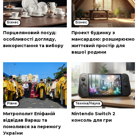
Бізнес
Бізнес
Порцеляновий посуд:
Проект будинку з
особливості догляду,
мансардою: розширюємо
використання та вибору
життєвий простір для
вашої родини
Рівне
Техніка/Наука
Митрополит Епіфаній
Nintendo Switch 2
відвідав Вараш та
консоль для гри
помолився за перемогу
України