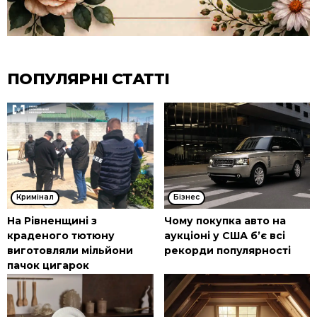
ПОПУЛЯРНІ СТАТТІ
Кримінал
Бізнес
На Рівненщині з
Чому покупка авто на
краденого тютюну
аукціоні у США б’є всі
виготовляли мільйони
рекорди популярності
пачок цигарок