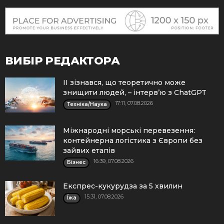
ВИБІР РЕДАКТОРА
ІІ зізнався, що теоретично може
знищити людей, – інтерв’ю з ChatGPT
17:11, 07.08.2026
Техніка/Наука
Міжнародні морські перевезення:
контейнерна логістика з Європи без
зайвих етапів
16:39, 07.08.2026
Бізнес
Експрес-кукурудза за 5 хвилин
15:31, 07.08.2026
Їжа