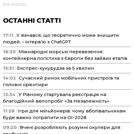
16:19, 15.05.2024
ОСТАННІ СТАТТІ
17:11
ІІ зізнався, що теоретично може знищити
людей, – інтерв’ю з ChatGPT
16:39
Міжнародні морські перевезення:
контейнерна логістика з Європи без зайвих етапів
15:31
Експрес-кукурудза за 5 хвилин
14:02
Сучасний ринок мобільних пристроїв та
головні орієнтири
13:34
У Рівному стартувала реєстрація на
благодійний велопробіг «За Незалежність»
11:28
Ігри для мільйонерів: чому вболівальникам
буде важко потрапити на ОІ-2028
09:20
Вчені розробляють розумні окуляри для
грибників