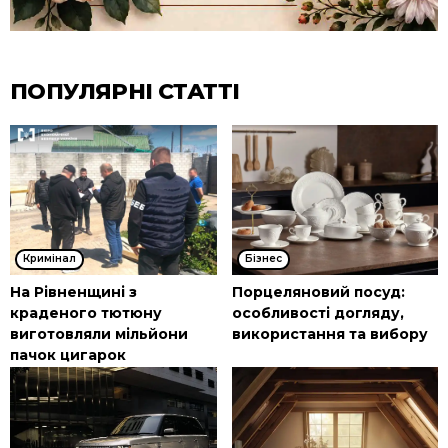
ПОПУЛЯРНІ СТАТТІ
Кримінал
Бізнес
На Рівненщині з
Порцеляновий посуд:
краденого тютюну
особливості догляду,
виготовляли мільйони
використання та вибору
пачок цигарок