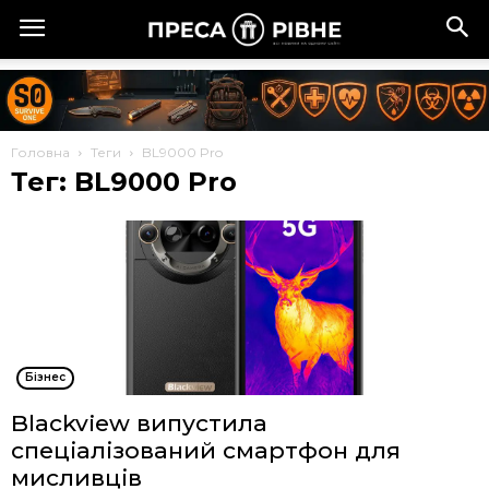
Головна
Теги
BL9000 Pro
Тег: BL9000 Pro
Бізнес
Blackview випустила
спеціалізований смартфон для
мисливців