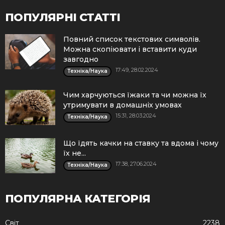
ПОПУЛЯРНІ СТАТТІ
Повний список текстових символів.
Можна скопіювати і вставити куди
завгодно
17:49, 28.02.2024
Техніка/Наука
Чим харчуються їжаки та чи можна їх
утримувати в домашніх умовах
15:31, 28.03.2024
Техніка/Наука
Що їдять качки на ставку та вдома і чому
їх не...
17:38, 27.06.2024
Техніка/Наука
ПОПУЛЯРНА КАТЕГОРІЯ
Cвіт
2238