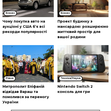
Бізнес
Бізнес
Чому покупка авто на
Проект будинку з
аукціоні у США б’є всі
мансардою: розширюємо
рекорди популярності
життєвий простір для
вашої родини
Рівне
Техніка/Наука
Митрополит Епіфаній
Nintendo Switch 2
відвідав Вараш та
консоль для гри
помолився за перемогу
України