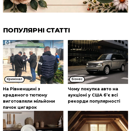
ПОПУЛЯРНІ СТАТТІ
Кримінал
Бізнес
На Рівненщині з
Чому покупка авто на
краденого тютюну
аукціоні у США б’є всі
виготовляли мільйони
рекорди популярності
пачок цигарок