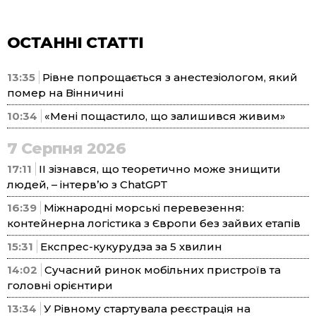
ОСТАННІ СТАТТІ
13:35
Рівне попрощається з анестезіологом, який
помер на Вінничині
10:34
«Мені пощастило, що залишився живим»
7 Серпня 2026
17:11
ІІ зізнався, що теоретично може знищити
людей, – інтерв’ю з ChatGPT
16:39
Міжнародні морські перевезення:
контейнерна логістика з Європи без зайвих етапів
15:31
Експрес-кукурудза за 5 хвилин
14:02
Сучасний ринок мобільних пристроїв та
головні орієнтири
13:34
У Рівному стартувала реєстрація на