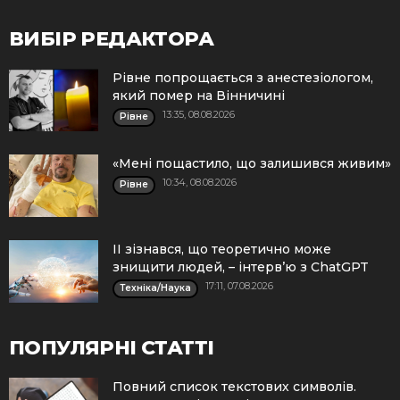
ВИБІР РЕДАКТОРА
Рівне попрощається з анестезіологом,
який помер на Вінничині
13:35, 08.08.2026
Рівне
«Мені пощастило, що залишився живим»
10:34, 08.08.2026
Рівне
ІІ зізнався, що теоретично може
знищити людей, – інтерв’ю з ChatGPT
17:11, 07.08.2026
Техніка/Наука
ПОПУЛЯРНІ СТАТТІ
Повний список текстових символів.