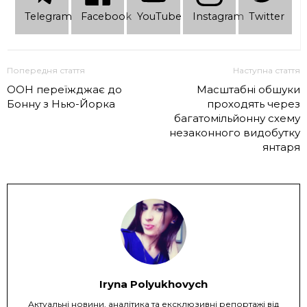
Telеgram
Facebook
YouTube
Instagram
Twitter
Попередня стаття
Наступна стаття
ООН переїжджає до
Масштабні обшуки
Бонну з Нью-Йорка
проходять через
багатомільйонну схему
незаконного видобутку
янтаря
Iryna Polyukhovych
Актуальні новини, аналітика та ексклюзивні репортажі від