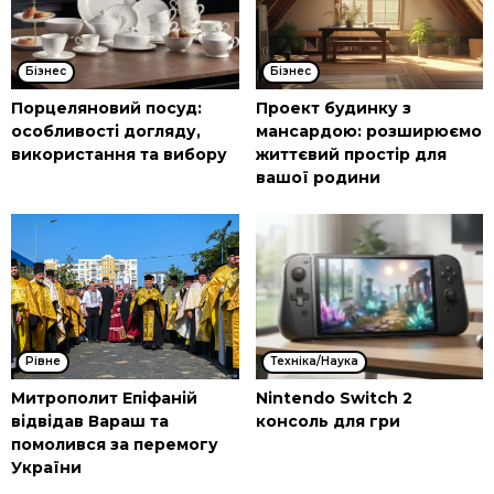
Бізнес
Бізнес
Порцеляновий посуд:
Проект будинку з
особливості догляду,
мансардою: розширюємо
використання та вибору
життєвий простір для
вашої родини
Рівне
Техніка/Наука
Митрополит Епіфаній
Nintendo Switch 2
відвідав Вараш та
консоль для гри
помолився за перемогу
України