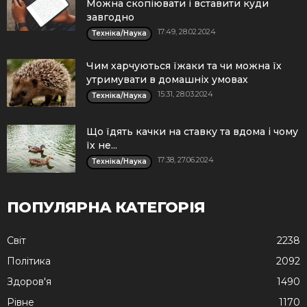
Можна скопіювати і вставити куди
завгодно
17:49, 28.02.2024
Техніка/Наука
Чим харчуються їжаки та чи можна їх
утримувати в домашніх умовах
15:31, 28.03.2024
Техніка/Наука
Що їдять качки на ставку та вдома і чому
їх не...
17:38, 27.06.2024
Техніка/Наука
ПОПУЛЯРНА КАТЕГОРІЯ
Cвіт
2238
Політика
2092
Здоров'я
1490
Рівне
1170