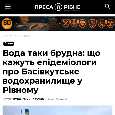
Головна
Рівне
Рівне
Вода таки брудна: що
кажуть епідеміологи
про Басівкутське
водохранилище у
Рівному
Автор:
Iryna Polyukhovych
-
12:35, 10.06.2026