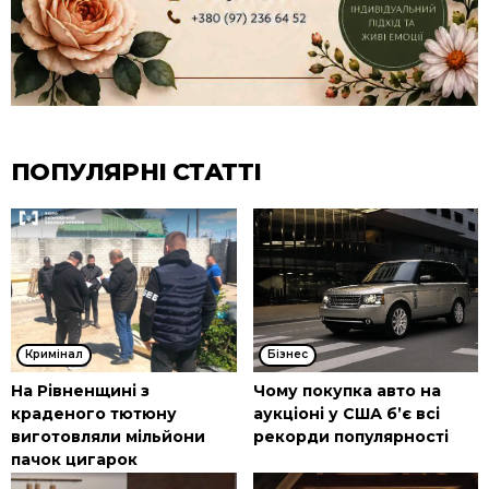
ПОПУЛЯРНІ СТАТТІ
Кримінал
Бізнес
На Рівненщині з
Чому покупка авто на
краденого тютюну
аукціоні у США б’є всі
виготовляли мільйони
рекорди популярності
пачок цигарок