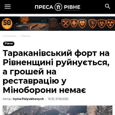
Головна
Рівне
Рівне
Тараканівський форт на
Рівненщині руйнується,
а грошей на
реставрацію у
Міноборони немає
Автор:
Iryna Polyukhovych
-
16:35, 10.06.2026