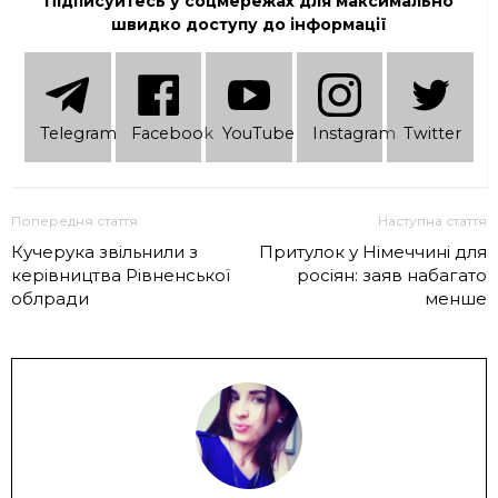
Підписуйтесь у соцмережах для максимально
швидко доступу до інформації
Telеgram
Facebook
YouTube
Instagram
Twitter
Попередня стаття
Наступна стаття
Кучерука звільнили з
Притулок у Німеччині для
керівництва Рівненської
росіян: заяв набагато
облради
менше