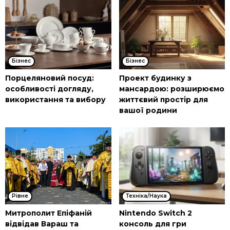
Бізнес
Бізнес
Порцеляновий посуд:
Проект будинку з
особливості догляду,
мансардою: розширюємо
використання та вибору
життєвий простір для
вашої родини
Рівне
Техніка/Наука
Митрополит Епіфаній
Nintendo Switch 2
відвідав Вараш та
консоль для гри