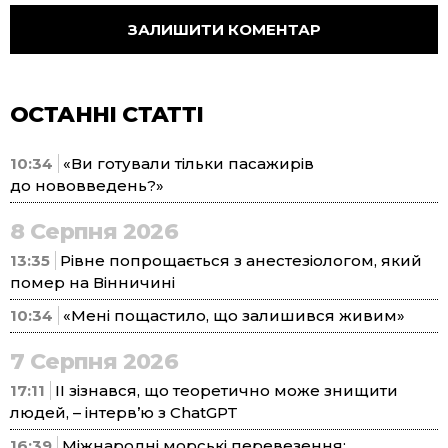
ОСТАННІ СТАТТІ
10:34
«Ви готували тільки пасажирів
до нововведень?»
8 Серпня 2026
13:35
Рівне попрощається з анестезіологом, який
помер на Вінничині
10:34
«Мені пощастило, що залишився живим»
7 Серпня 2026
17:11
ІІ зізнався, що теоретично може знищити
людей, – інтерв’ю з ChatGPT
16:39
Міжнародні морські перевезення: