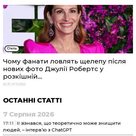
Стиль
Чому фанати ловлять щелепу після
нових фото Джулії Робертс у
розкішній...
20:31, 01.11.2022
ОСТАННІ СТАТТІ
7 Серпня 2026
17:11
ІІ зізнався, що теоретично може знищити
людей, – інтерв’ю з ChatGPT