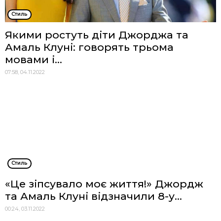
Стиль
Якими ростуть діти Джорджа та
Амаль Клуні: говорять трьома
мовами і...
07:58, 04.11.2022
Стиль
«Це зіпсувало моє життя!» Джордж
та Амаль Клуні відзначили 8-у...
00:24, 03.11.2022