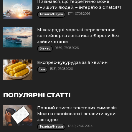
ІІ зізнався, що теоретично може
знищити людей, – інтерв’ю з ChatGPT
17:11, 07.08.2026
Техніка/Наука
Міжнародні морські перевезення:
контейнерна логістика з Європи без
зайвих етапів
16:39, 07.08.2026
Бізнес
Експрес-кукурудза за 5 хвилин
15:31, 07.08.2026
Їжа
ПОПУЛЯРНІ СТАТТІ
Повний список текстових символів.
Можна скопіювати і вставити куди
завгодно
17:49, 28.02.2024
Техніка/Наука