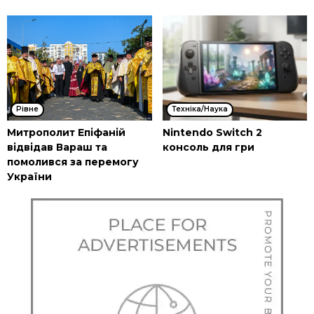
Рівне
Техніка/Наука
Митрополит Епіфаній
Nintendo Switch 2
відвідав Вараш та
консоль для гри
помолився за перемогу
України