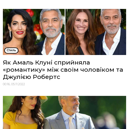
Стиль
Як Амаль Клуні сприйняла
«романтику» між своїм чоловіком та
Джулією Робертс
00:16, 05.11.2022