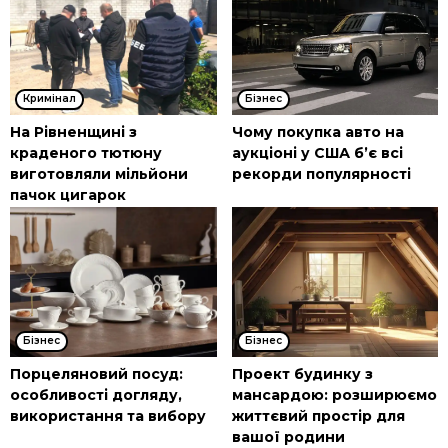
Кримінал
Бізнес
На Рівненщині з
Чому покупка авто на
краденого тютюну
аукціоні у США б’є всі
виготовляли мільйони
рекорди популярності
пачок цигарок
Бізнес
Бізнес
Порцеляновий посуд:
Проект будинку з
особливості догляду,
мансардою: розширюємо
використання та вибору
життєвий простір для
вашої родини