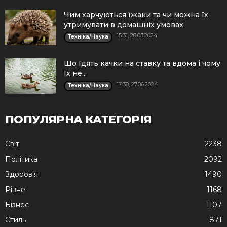
Чим харчуються їжаки та чи можна їх
утримувати в домашніх умовах
15:31, 28.03.2024
Техніка/Наука
Що їдять качки на ставку та вдома і чому
їх не...
17:38, 27.06.2024
Техніка/Наука
ПОПУЛЯРНА КАТЕГОРІЯ
Cвіт
2238
Політика
2092
Здоров'я
1490
Рівне
1168
Бізнес
1107
Стиль
871