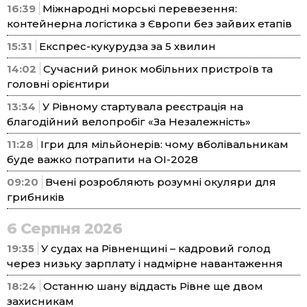
16:39
Міжнародні морські перевезення:
контейнерна логістика з Європи без зайвих етапів
15:31
Експрес-кукурудза за 5 хвилин
14:02
Сучасний ринок мобільних пристроїв та
головні орієнтири
13:34
У Рівному стартувала реєстрація на
благодійний велопробіг «За Незалежність»
11:28
Ігри для мільйонерів: чому вболівальникам
буде важко потрапити на ОІ-2028
09:20
Вчені розробляють розумні окуляри для
грибників
6 Серпня 2026
19:35
У судах на Рівненщині – кадровий голод
через низьку зарплату і надмірне навантаження
18:24
Останню шану віддасть Рівне ще двом
захисникам