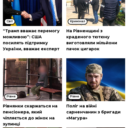
Cвіт
Кримінал
“Трамп вважає перемогу
На Рівненщині з
можливою”: США
краденого тютюну
посилять підтримку
виготовляли мільйони
України, вважає експерт
пачок цигарок
Рівне
Рівне
Рівнянки скаржаться на
Поліг на війні
пенсіонера, який
сарненчанин з бригади
чіпляється до жінок на
«Магура»
зупинці