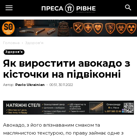
Головна
Здоров'я
Здоров'я
Як виростити авокадо з
кісточки на підвіконні
Автор:
Pavlo Ukrainian
-
00:51, 30.11.2022
Авокадо, з його впізнаваним смаком та
маслянистою текстурою, по праву займає одне з