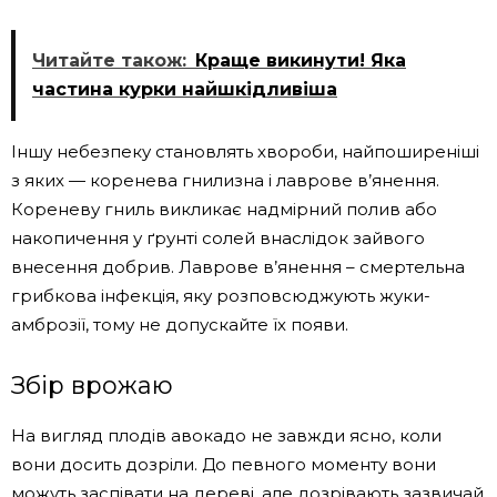
Читайте також:
Краще викинути! Яка
частина курки найшкідливіша
Іншу небезпеку становлять хвороби, найпоширеніші
з яких — коренева гнилизна і лаврове в’янення.
Кореневу гниль викликає надмірний полив або
накопичення у ґрунті солей внаслідок зайвого
внесення добрив. Лаврове в’янення – смертельна
грибкова інфекція, яку розповсюджують жуки-
амброзії, тому не допускайте їх появи.
Збір врожаю
На вигляд плодів авокадо не завжди ясно, коли
вони досить дозріли. До певного моменту вони
можуть заспівати на дереві, але дозрівають зазвичай