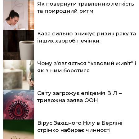
Як повернути травленню легкість
та природний ритм
Кава сильно знижує ризик раку та
інших хвороб печінки.
Чому з’являється “кавовий живіт” і
як з ним боротися
Світу загрожує епідемія ВІЛ –
тривожна заява ООН
Вірус Західного Нілу в Берліні
стрімко набирає чинності