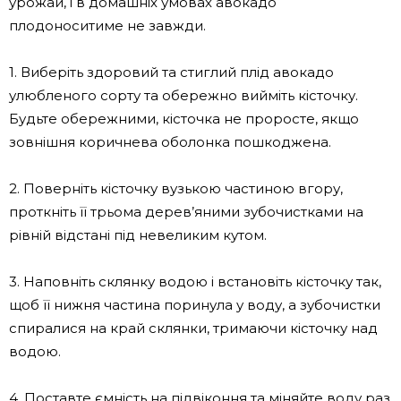
урожай, і в домашніх умовах авокадо
плодоноситиме не завжди.
1. Виберіть здоровий та стиглий плід авокадо
улюбленого сорту та обережно вийміть кісточку.
Будьте обережними, кісточка не проросте, якщо
зовнішня коричнева оболонка пошкоджена.
2. Поверніть кісточку вузькою частиною вгору,
проткніть її трьома дерев’яними зубочистками на
рівній відстані під невеликим кутом.
3. Наповніть склянку водою і встановіть кісточку так,
щоб її нижня частина поринула у воду, а зубочистки
спиралися на край склянки, тримаючи кісточку над
водою.
4. Поставте ємність на підвіконня та міняйте воду раз