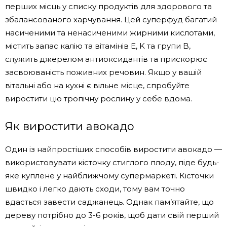
перших місць у списку продуктів для здорового та
збалансованого харчування. Цей суперфуд багатий
насиченими та ненасиченими жирними кислотами,
містить запас калію та вітамінів E, K та групи B,
служить джерелом антиоксидантів та прискорює
засвоюваність поживних речовин. Якщо у вашій
вітальні або на кухні є вільне місце, спробуйте
виростити цю тропічну рослину у себе вдома.
Як виростити авокадо
Один із найпростіших способів виростити авокадо —
використовувати кісточку стиглого плоду, піде будь-
яке куплене у найближчому супермаркеті. Кісточки
швидко і легко дають сходи, тому вам точно
вдасться завести саджанець. Однак пам’ятайте, що
дереву потрібно до 3-6 років, щоб дати свій перший