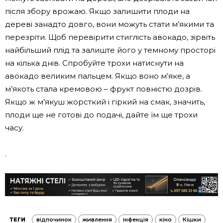
після збору врожаю. Якщо залишити плоди на
дереві занадто довго, вони можуть стати м’якими та
перезріти. Щоб перевірити стиглість авокадо, зірвіть
найбільший плід та залиште його у темному просторі
на кілька днів. Спробуйте трохи натиснути на
авокадо великим пальцем. Якщо воно м’яке, а
м’якоть стала кремовою – фрукт повністю дозрів.
Якщо ж м’якуш жорсткий і гіркий на смак, значить,
плоди ще не готові до подачі, дайте їм ще трохи
часу.
.
ТЕГИ
відпочинок
живлення
інфекція
кіно
Кішки