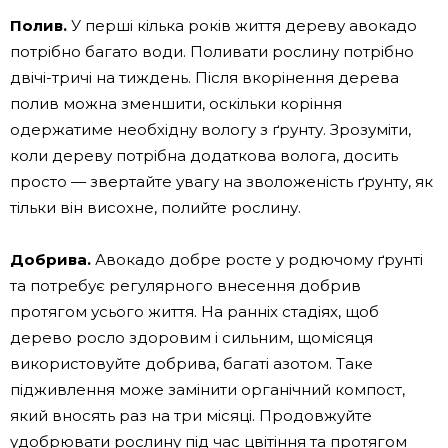
Полив.
У перші кілька років життя дереву авокадо
потрібно багато води. Поливати рослину потрібно
двічі-тричі на тиждень. Після вкорінення дерева
полив можна зменшити, оскільки коріння
одержатиме необхідну вологу з ґрунту. Зрозуміти,
коли дереву потрібна додаткова волога, досить
просто — звертайте увагу на зволоженість ґрунту, як
тільки він висохне, полийте рослину.
Добрива.
Авокадо добре росте у родючому ґрунті
та потребує регулярного внесення добрив
протягом усього життя. На ранніх стадіях, щоб
дерево росло здоровим і сильним, щомісяця
використовуйте добрива, багаті азотом. Таке
підживлення може замінити органічний компост,
який вносять раз на три місяці. Продовжуйте
удобрювати рослину під час цвітіння та протягом