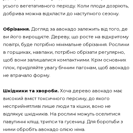
усього вегетативного періоду. Коли плоди дозріють,
добрива можна відкласти до наступного сезону.
Обрізання.
Догляд за авокадо залежить від того, де
ви його вирощуєте. Дереву, що росте на відкритому
повітрі, буде потрібно мінімальне обрізання. Рослини
в горщиках, навпаки, потрібно обрізати регулярно,
щоб вони залишалися компактними. Крім основних
гілок, приділяйте увагу бічним пагонам, щоб авокадо
не втрачало форму.
Шкідники та хвороби.
Хоча дерево авокадо має
високий вміст токсичного персину, до якого
несприйнятливі лише люди та кішки, воно не
відлякує шкідників. На рослині можуть оселитися
павутинні кліщі, трипси та гусениці. Для боротьби з
ними обробіть авокадо олією німа.