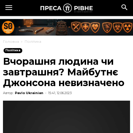
Головна
Політика
Політика
Вчорашня людина чи
завтрашня? Майбутнє
Джонсона невизначено
Автор:
Pavlo Ukrainian
-
15:41, 12.06.2023