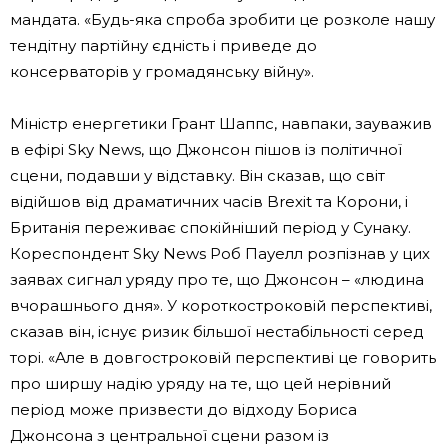
мандата. «Будь-яка спроба зробити це розколе нашу
тендітну партійну єдність і приведе до
консерваторів у громадянську війну».
Міністр енергетики Грант Шаппс, навпаки, зауважив
в ефірі Sky News, що Джонсон пішов із політичної
сцени, подавши у відставку. Він сказав, що світ
відійшов від драматичних часів Brexit та Корони, і
Британія переживає спокійніший період у Сунаку.
Кореспондент Sky News Роб Пауелл розпізнав у цих
заявах сигнал уряду про те, що Джонсон – «людина
вчорашнього дня». У короткостроковій перспективі,
сказав він, існує ризик більшої нестабільності серед
торі. «Але в довгостроковій перспективі це говорить
про ширшу надію уряду на те, що цей нерівний
період може призвести до відходу Бориса
Джонсона з центральної сцени разом із