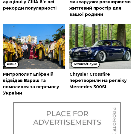
аукціоні у США б’є всі
мансардою: розширюємо
рекорди популярності
життєвий простір для
вашої родини
Рівне
Техніка/Наука
Митрополит Епіфаній
Chrysler Crossfire
відвідав Вараш та
перетворили на репліку
помолився за перемогу
Mercedes 300SL
України