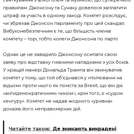
правилам. Джонсону та Сунаку довелося заплатити
штраф за участь в одному заході. Комітет розслідує,
чи збрехав Джонсон парламенту про цей скандал.
Вибухонебезпечним є те, що більшість членів
комітету – торі, тобто колеги Джонсона по партії.
Однак це не завадило Джонсону осипати свою
заяву про відставку гнівними нападками з усіх боків.
У кращій манері Дональда Трампа він звинуватив
комітет у тому, що той об’єднався у «полюванні на
відьом» проти нього як помста за Brexit, що він діє
«антидемократичним» чином і, крім того, є «судом
кенгуру». Комітет не надав жодного «уривка»
доказів його неправомірних дій.
Читайте також:
Де зникають викрадені