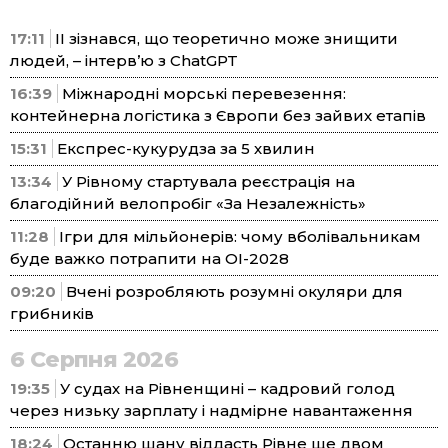
17:11
ІІ зізнався, що теоретично може знищити
людей, – інтерв’ю з ChatGPT
16:39
Міжнародні морські перевезення:
контейнерна логістика з Європи без зайвих етапів
15:31
Експрес-кукурудза за 5 хвилин
13:34
У Рівному стартувала реєстрація на
благодійний велопробіг «За Незалежність»
11:28
Ігри для мільйонерів: чому вболівальникам
буде важко потрапити на ОІ-2028
09:20
Вчені розробляють розумні окуляри для
грибників
6 Серпня 2026
19:35
У судах на Рівненщині – кадровий голод
через низьку зарплату і надмірне навантаження
18:24
Останню шану віддасть Рівне ще двом