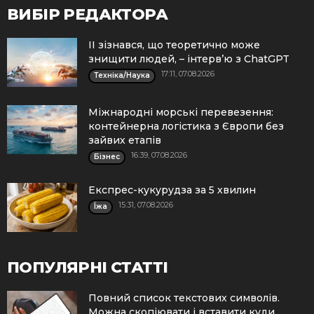
ВИБІР РЕДАКТОРА
ІІ зізнався, що теоретично може
знищити людей, – інтерв’ю з ChatGPT
17:11, 07.08.2026
Техніка/Наука
Міжнародні морські перевезення:
контейнерна логістика з Європи без
зайвих етапів
16:39, 07.08.2026
Бізнес
Експрес-кукурудза за 5 хвилин
15:31, 07.08.2026
Їжа
ПОПУЛЯРНІ СТАТТІ
Повний список текстових символів.
Можна скопіювати і вставити куди