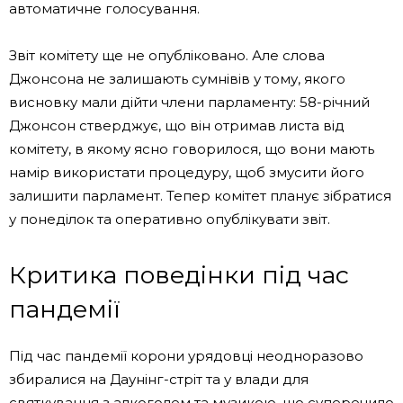
автоматичне голосування.
Звіт комітету ще не опубліковано. Але слова
Джонсона не залишають сумнівів у тому, якого
висновку мали дійти члени парламенту: 58-річний
Джонсон стверджує, що він отримав листа від
комітету, в якому ясно говорилося, що вони мають
намір використати процедуру, щоб змусити його
залишити парламент. Тепер комітет планує зібратися
у понеділок та оперативно опублікувати звіт.
Критика поведінки під час
пандемії
Під час пандемії корони урядовці неодноразово
збиралися на Даунінг-стріт та у влади для
святкування з алкоголем та музикою, що суперечило