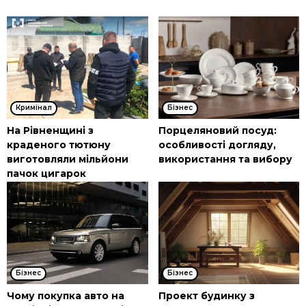
Кримінал
Бізнес
На Рівненщині з
Порцеляновий посуд:
краденого тютюну
особливості догляду,
виготовляли мільйони
використання та вибору
пачок цигарок
Бізнес
Бізнес
Чому покупка авто на
Проект будинку з