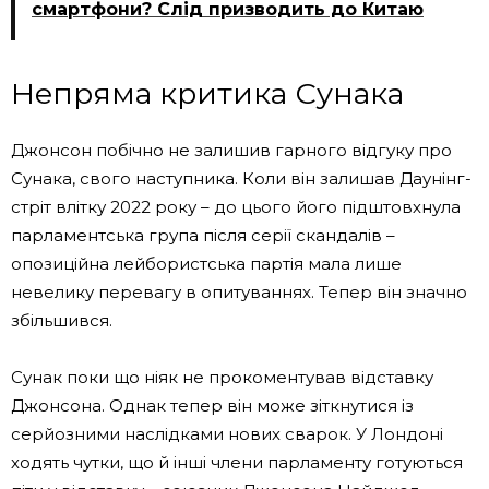
смартфони? Слід призводить до Китаю
Непряма критика Сунака
Джонсон побічно не залишив гарного відгуку про
Сунака, свого наступника. Коли він залишав Даунінг-
стріт влітку 2022 року – до цього його підштовхнула
парламентська група після серії скандалів –
опозиційна лейбористська партія мала лише
невелику перевагу в опитуваннях. Тепер він значно
збільшився.
Сунак поки що ніяк не прокоментував відставку
Джонсона. Однак тепер він може зіткнутися із
серйозними наслідками нових сварок. У Лондоні
ходять чутки, що й інші члени парламенту готуються