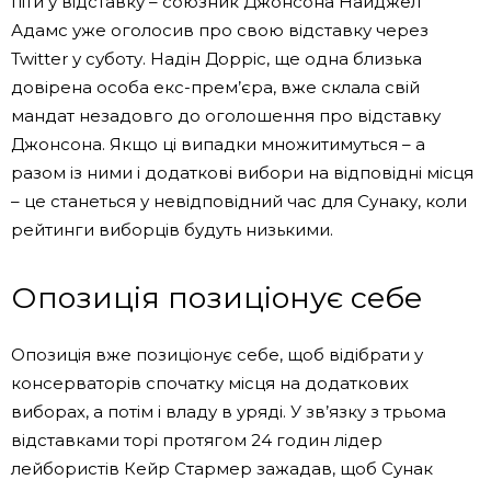
піти у відставку – союзник Джонсона Найджел
Адамс уже оголосив про свою відставку через
Twitter у суботу. Надін Дорріс, ще одна близька
довірена особа екс-прем’єра, вже склала свій
мандат незадовго до оголошення про відставку
Джонсона. Якщо ці випадки множитимуться – а
разом із ними і додаткові вибори на відповідні місця
– це станеться у невідповідний час для Сунаку, коли
рейтинги виборців будуть низькими.
Опозиція позиціонує себе
Опозиція вже позиціонує себе, щоб відібрати у
консерваторів спочатку місця на додаткових
виборах, а потім і владу в уряді. У зв’язку з трьома
відставками торі протягом 24 годин лідер
лейбористів Кейр Стармер зажадав, щоб Сунак