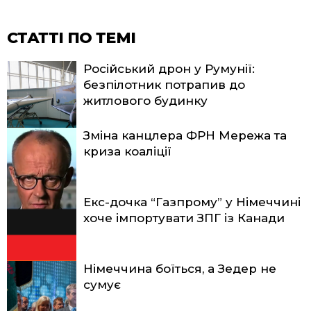
СТАТТІ ПО ТЕМІ
Російський дрон у Румунії:
безпілотник потрапив до
житлового будинку
Зміна канцлера ФРН Мережа та
криза коаліції
Екс-дочка “Газпрому” у Німеччині
хоче імпортувати ЗПГ із Канади
Німеччина боїться, а Зедер не
сумує