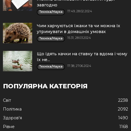
завгодно
17:49, 28.02.2024
Техніка/Наука
Чим харчуються їжаки та чи можна їх
утримувати в домашніх умовах
15:31, 28.03.2024
Техніка/Наука
Що їдять качки на ставку та вдома і чому
їх не...
17:38, 27.06.2024
Техніка/Наука
ПОПУЛЯРНА КАТЕГОРІЯ
Cвіт
2238
Політика
2092
Здоров'я
1490
Рівне
1168