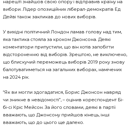
нарешті знайшов свою опору і відправив країну на
вибори. Лідер опозиційних ліберал-демократів Ед
Дейві також закликав до нових виборів.
У вихідні політичний Лондон ламав голову над тим,
яка тактика стояла за кроком Джонсона. Деякі
коментатори припустили, що він хотів запобігти
відстороненню від виборів. Зрештою, не виключено,
що блискучий переможець виборів 2019 року знову
балотуватиметься на загальних виборах, намічених
на 2024 рік.
“Як ви могли здогадатися, Борис Джонсон навряд
чи зникне в невідомості”, – оцінив кореспондент Бі-
бі-сі Кріс Мейсон. За його словами, деякі в партії
вважають, що Джонсону прийшов кінець, інші
вважають, що до цього ще далеко.