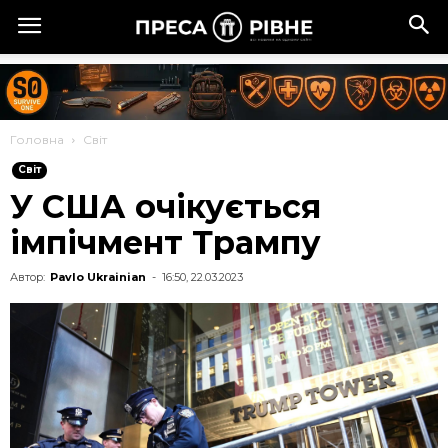
Головна
Cвіт
Cвіт
У США очікується
імпічмент Трампу
Автор:
Pavlo Ukrainian
-
16:50, 22.03.2023