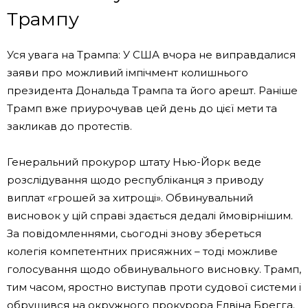
Трампу
Уся увага на Трампа: У США вчора не виправдалися
заяви про можливий імпічмент колишнього
президента Дональда Трампа та його арешт. Раніше
Трамп вже приурочував цей день до цієї мети та
закликав до протестів.
Генеральний прокурор штату Нью-Йорк веде
розслідування щодо республіканця з приводу
виплат «грошей за хитрощі». Обвинувальний
висновок у цій справі здається дедалі ймовірнішим.
За повідомленнями, сьогодні знову збереться
колегія компетентних присяжних – тоді можливе
голосування щодо обвинувального висновку. Трамп,
тим часом, яростно виступав проти судової системи і
обрушився на окружного прокурора Елвіна Брегга.