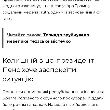
жодного «злочину», – написав учора Трамп у
соціальній мережі Truth, одним із засновників якої
він є.
Читайте також:
Торнадо зруйнувало
невелике техаське містечко
Колишній віце-президент
Пенс хоче заспокоїти
ситуацію
Останніми днями деякі республіканці націлилися на
Брегга, головного окружного прокурора, і піддали
його різким нападкам. Навколо нью-йоркського