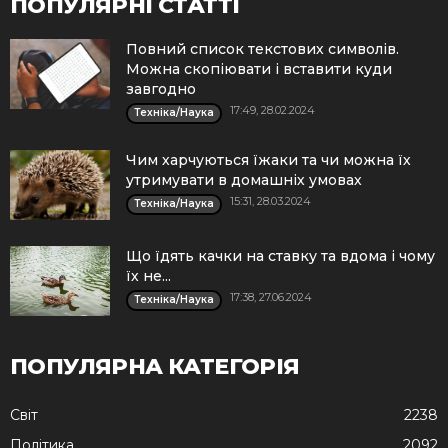
ПОПУЛЯРНІ СТАТТІ
Повний список текстових символів.
Можна скопіювати і вставити куди
завгодно
17:49, 28.02.2024
Техніка/Наука
Чим харчуються їжаки та чи можна їх
утримувати в домашніх умовах
15:31, 28.03.2024
Техніка/Наука
Що їдять качки на ставку та вдома і чому
їх не...
17:38, 27.06.2024
Техніка/Наука
ПОПУЛЯРНА КАТЕГОРІЯ
Cвіт
2238
Політика
2092