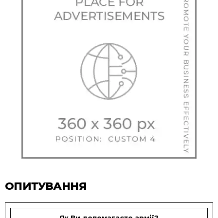
ОПИТУВАННЯ
Як Ви допомагаєте армії?