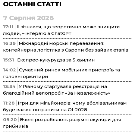
ОСТАННІ СТАТТІ
7 Серпня 2026
17:11
ІІ зізнався, що теоретично може знищити
людей, – інтерв’ю з ChatGPT
16:39
Міжнародні морські перевезення:
контейнерна логістика з Європи без зайвих етапів
15:31
Експрес-кукурудза за 5 хвилин
14:02
Сучасний ринок мобільних пристроїв та
головні орієнтири
13:34
У Рівному стартувала реєстрація на
благодійний велопробіг «За Незалежність»
11:28
Ігри для мільйонерів: чому вболівальникам
буде важко потрапити на ОІ-2028
09:20
Вчені розробляють розумні окуляри для
грибників