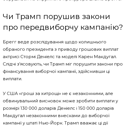
Чи Трамп порушив закони
про передвиборчу кампанію?
Брегг веде розслідування щодо колишнього
обраного президента з приводу грошових виплат
актрисі Стормі Деніелс та моделі Карен Макдугал.
Слідчі з’ясовують, чи Трамп міг порушити закони про
фінансування виборчої кампанії, здійснивши ці
виплати.
У США «гроші за хитрощі» не є незаконними, але
обвинувальний висновок може зробити виплати у
розмірі 130 000 доларів Деніелс і 150 000 доларів
Макдугал незаконними внесками до виборчої
кампанії у штаті Нью-Йорк. Трамп вважає ці дії