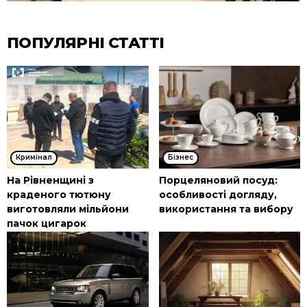
ПОПУЛЯРНІ СТАТТІ
Кримінал
Бізнес
На Рівненщині з
Порцеляновий посуд:
краденого тютюну
особливості догляду,
виготовляли мільйони
використання та вибору
пачок цигарок