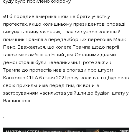
суду було посилено охорону.
«Я б порадив американцям не брати участь у
протестах, якщо колишньому президентові справді
висунуть звинувачення», – заявив учора колишній
помічник Трампа з передвиборних перегонів Майк
Пенс. Вважається, що колега Трампа щодо партії
також має амбіції на Білий дім. Останніми днями
демонстрації були невеликими. Проте заклик
Трампа до протестів навів спогади про штурм
Капітолію США 6 січня 2021 року, коли він підбурював
своїх прихильників перед тим, як вони із
застосуванням насильства увійшли до будівлі штату у
Вашингтоні.
.