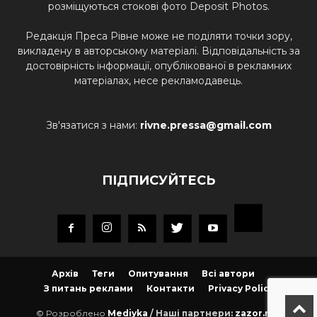
розміщуються стокові фото Deposit Photos.
Редакція Преса Рівне може не поділяти точки зору,
викладену в авторському матеріалі. Відповідальність за
достовірність інформації, опублікованої в рекламних
матеріалах, несе рекламодавець.
Зв'язатися з нами:
rivne.pressa@gmail.com
ПІДПИСУЙТЕСЬ
Архів
Теги
Опитування
Всі автори
З питань реклами
Контакти
Privacy Policy
© Розроблено
Mediyka
/ Наші партнери:
zazor.net