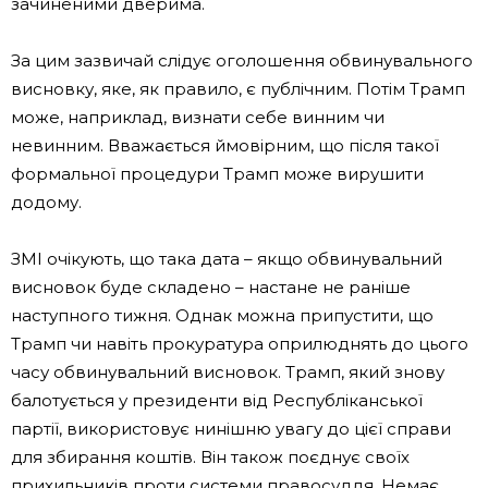
зачиненими дверима.
За цим зазвичай слідує оголошення обвинувального
висновку, яке, як правило, є публічним. Потім Трамп
може, наприклад, визнати себе винним чи
невинним. Вважається ймовірним, що після такої
формальної процедури Трамп може вирушити
додому.
ЗМІ очікують, що така дата – якщо обвинувальний
висновок буде складено – настане не раніше
наступного тижня. Однак можна припустити, що
Трамп чи навіть прокуратура оприлюднять до цього
часу обвинувальний висновок. Трамп, який знову
балотується у президенти від Республіканської
партії, використовує нинішню увагу до цієї справи
для збирання коштів. Він також поєднує своїх
прихильників проти системи правосуддя. Немає