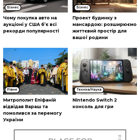
Бізнес
Бізнес
Чому покупка авто на
Проект будинку з
аукціоні у США б’є всі
мансардою: розширюємо
рекорди популярності
життєвий простір для
вашої родини
Рівне
Техніка/Наука
Митрополит Епіфаній
Nintendo Switch 2
відвідав Вараш та
консоль для гри
помолився за перемогу
України