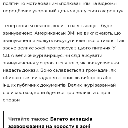
політично мотивованим «полюванням на відьом» і
передбачив учорашній день як дату свого «арешту».
Тепер зовсім неясно, коли – і навіть якщо – буде
звинувачено. Американські ЗМІ не виключають, що
звинувачення можуть висунути вже цього тижня. Так
зване велике журі проголосує з цього питання. У
США велике журі вирішує, чи слід висувати
звинувачення у справі після того, як звинувачення
надасть докази. Воно складається з громадян, які
обираються випадково зі списків виборців або
інших публічних документів. Великі журі зазвичай
скликаються, коли йдеться про великі та спірні
справи.
Читайте також:
Багато випадків
захворювання на коросту в зоні