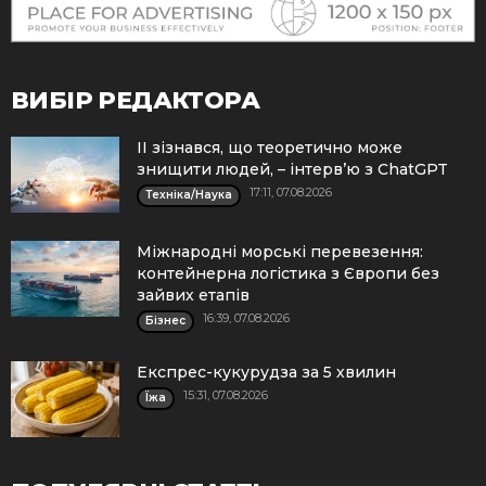
ВИБІР РЕДАКТОРА
ІІ зізнався, що теоретично може
знищити людей, – інтерв’ю з ChatGPT
17:11, 07.08.2026
Техніка/Наука
Міжнародні морські перевезення:
контейнерна логістика з Європи без
зайвих етапів
16:39, 07.08.2026
Бізнес
Експрес-кукурудза за 5 хвилин
15:31, 07.08.2026
Їжа