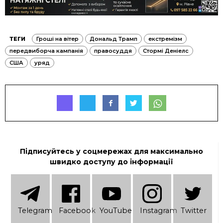
ТЕГИ
Гроші на вітер
Дональд Трамп
екстремізм
передвиборча кампанія
правосуддя
Стормі Деніелс
США
уряд
Підписуйтесь у соцмережах для максимально
швидко доступу до інформації
Telеgram
Facebook
YouTube
Instagram
Twitter