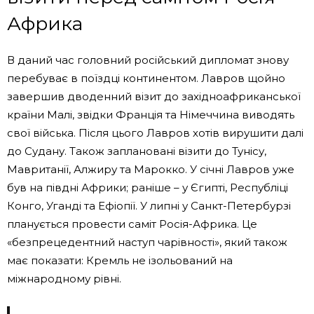
Африка
В даний час головний російський дипломат знову
перебуває в поїздці континентом. Лавров щойно
завершив дводенний візит до західноафриканської
країни Малі, звідки Франція та Німеччина виводять
свої війська. Після цього Лавров хотів вирушити далі
до Судану. Також заплановані візити до Тунісу,
Мавританії, Алжиру та Марокко. У січні Лавров уже
був на півдні Африки; раніше – у Єгипті, Республіці
Конго, Уганді та Ефіопії. У липні у Санкт-Петербурзі
планується провести саміт Росія-Африка. Це
«безпрецедентний наступ чарівності», який також
має показати: Кремль не ізольований на
міжнародному рівні.