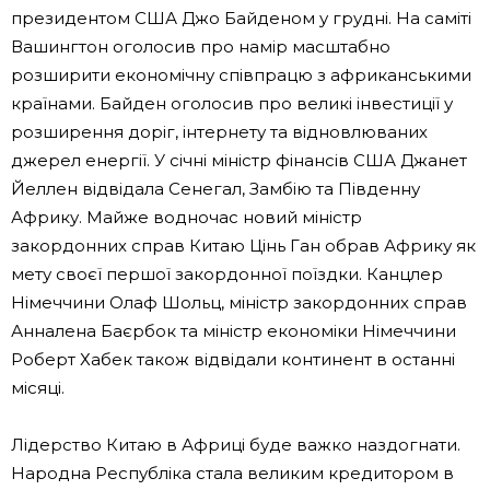
президентом США Джо Байденом у грудні. На саміті
Вашингтон оголосив про намір масштабно
розширити економічну співпрацю з африканськими
країнами. Байден оголосив про великі інвестиції у
розширення доріг, інтернету та відновлюваних
джерел енергії. У січні міністр фінансів США Джанет
Йеллен відвідала Сенегал, Замбію та Південну
Африку. Майже водночас новий міністр
закордонних справ Китаю Цінь Ган обрав Африку як
мету своєї першої закордонної поїздки. Канцлер
Німеччини Олаф Шольц, міністр закордонних справ
Анналена Баєрбок та міністр економіки Німеччини
Роберт Хабек також відвідали континент в останні
місяці.
Лідерство Китаю в Африці буде важко наздогнати.
Народна Республіка стала великим кредитором в