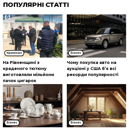
ПОПУЛЯРНІ СТАТТІ
Кримінал
Бізнес
На Рівненщині з
Чому покупка авто на
краденого тютюну
аукціоні у США б’є всі
виготовляли мільйони
рекорди популярності
пачок цигарок
Бізнес
Бізнес