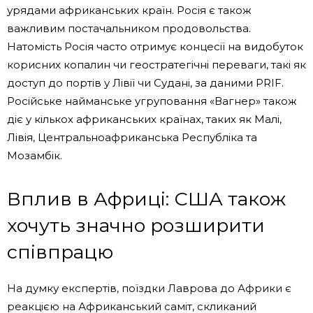
урядами африканських країн. Росія є також
важливим постачальником продовольства.
Натомість Росія часто отримує концесії на видобуток
корисних копалин чи геостратегічні переваги, такі як
доступ до портів у Лівії чи Судані, за даними PRIF.
Російське найманське угруповання «Вагнер» також
діє у кількох африканських країнах, таких як Малі,
Лівія, Центральноафриканська Республіка та
Мозамбік.
Вплив в Африці: США також
хочуть значно розширити
співпрацю
На думку експертів, поїздки Лаврова до Африки є
реакцією на Африканський саміт, скликаний