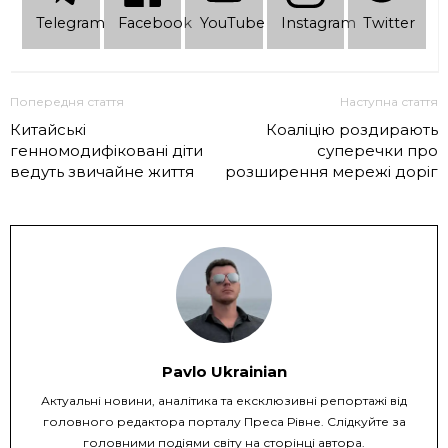
Telеgram
Facebook
YouTube
Instagram
Twitter
Попередня стаття
Наступна стаття
Китайські
Коаліцію роздирають
генномодифіковані діти
суперечки про
ведуть звичайне життя
розширення мережі доріг
Pavlo Ukrainian
Актуальні новини, аналітика та ексклюзивні репортажі від
головного редактора порталу Преса Рівне. Слідкуйте за
головними подіями світу на сторінці автора.