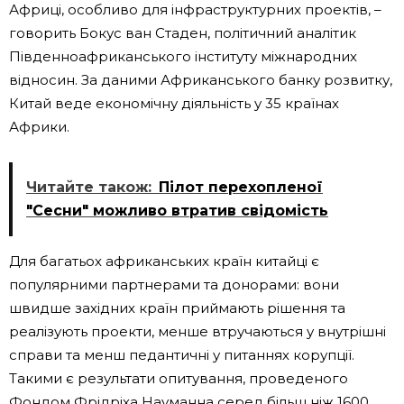
Африці, особливо для інфраструктурних проектів, –
говорить Бокус ван Стаден, політичний аналітик
Південноафриканського інституту міжнародних
відносин. За даними Африканського банку розвитку,
Китай веде економічну діяльність у 35 країнах
Африки.
Читайте також:
Пілот перехопленої
"Сесни" можливо втратив свідомість
Для багатьох африканських країн китайці є
популярними партнерами та донорами: вони
швидше західних країн приймають рішення та
реалізують проекти, менше втручаються у внутрішні
справи та менш педантичні у питаннях корупції.
Такими є результати опитування, проведеного
Фондом Фрідріха Науманна серед більш ніж 1600