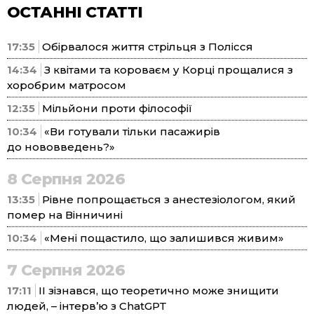
ОСТАННІ СТАТТІ
17:35
Обірвалося життя стрільця з Полісся
14:34
З квітами та короваєм у Корці прощалися з
хоробрим матросом
12:35
Мільйони проти філософії
10:34
«Ви готували тільки пасажирів
до нововведень?»
8 Серпня 2026
13:35
Рівне попрощається з анестезіологом, який
помер на Вінничині
10:34
«Мені пощастило, що залишився живим»
7 Серпня 2026
17:11
ІІ зізнався, що теоретично може знищити
людей, – інтерв’ю з ChatGPT