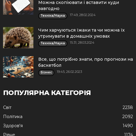
Можна скопіювати і вставити куди
завгодно
17:49, 28.02.2024
Техніка/Наука
Чим харчуються їжаки та чи можна їх
утримувати в домашніх умовах
15:31, 28.03.2024
Техніка/Наука
Все, що потрібно знати, про прогнози на
баскетбол
19:45, 26.02.2023
Бізнес
ПОПУЛЯРНА КАТЕГОРІЯ
Cвіт
2238
Політика
2092
Здоров'я
1490
Рівне
1174