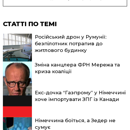
СТАТТІ ПО ТЕМІ
Російський дрон у Румунії:
безпілотник потрапив до
житлового будинку
Зміна канцлера ФРН Мережа та
криза коаліції
Екс-дочка “Газпрому” у Німеччині
хоче імпортувати ЗПГ із Канади
Німеччина боїться, а Зедер не
сумує