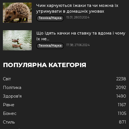
Чим харчуються їжаки та чи можна їх
утримувати в домашніх умовах
15:31, 28.03.2024
Техніка/Наука
Що їдять качки на ставку та вдома і чому
їх не...
17:38, 27.06.2024
Техніка/Наука
ПОПУЛЯРНА КАТЕГОРІЯ
Cвіт
2238
Політика
2092
Здоров'я
1490
Рівне
1167
Бізнес
1105
Стиль
871