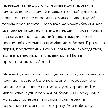
президента на другому терміні йдуть проміжні
вибори, вони зазвичай вважаються найгіршими,
коли країна вже справді втомилася вже другий
термін президента, і його вже не хочуть бачити. Але
для Байдена це термін лише перший. Проте можна
сказати, що це своєрідний закон американської
політичної системи на проміжних виборах. Правляча
партія, представник якої у Білому домі знаходиться,
вона втрачає місця, як правило, і в Палаті
представників, і в Сенаті.
Можна буквально на пальцях перерахувати випадки,
коли це правило було порушено. І переважно ці
винятки вони лише підтверджують правило. Це,
наприклад, були проміжні вибори 2002 року Буша-
молодшого, через 14 місяців після терактів 11
вересня та вторгнення до Іраку. Або вибори у