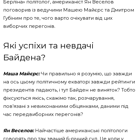
Берліна» політолог, американіст Ян Веселов
поговорив із ведучими Машею Майєрс та Дмитром
Губіним про те, чого варто очікувати від цих
виборчих перегонів.
Які успіхи та невдачі
Байдена?
Маша Майєрс:
Чи правильно я розумію, що завжди
на ось цьому політичному екваторі завжди рейтинги
президентів падають, і тут Байден не виняток? Тобто
фіксуються якісь, скажімо так, розчарування,
пов’язані з невиконаними обіцянками, даними під
час передвиборних перегонів?
Ян Веселов:
Найчастіше американські політологи
говорять про так званий 6-річний суд. Це коли у