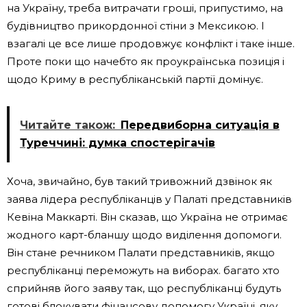
на Україну, треба витрачати гроші, припустимо, на
будівництво прикордонної стіни з Мексикою. І
взагалі це все лише продовжує конфлікт і таке інше.
Проте поки що начебто як проукраїнська позиція і
щодо Криму в республіканській партії домінує.
Читайте також:
Передвиборна ситуація в
Туреччині: думка спостерігачів
Хоча, звичайно, був такий тривожний дзвінок як
заява лідера республіканців у Палаті представників
Кевіна Маккарті. Він сказав, що Україна не отримає
жодного карт-бланшу щодо виділення допомоги.
Він стане речником Палати представників, якщо
республіканці переможуть на виборах. багато хто
сприйняв його заяву так, що республіканці будуть
готові блокувати фінансову допомогу Україні, яку