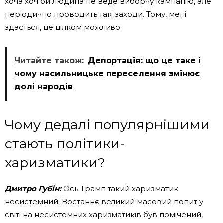
хоча хоч би людина не веде виборчу кампанію, але
періодично проводить такі заходи. Тому, мені
здається, це цілком можливо.
Читайте також:
Депортація: що це таке і
чому насильницьке переселення змінює
долі народів
Чому дедалі популярнішими
стають політики-
харизматики?
Дмитро Губін:
Ось Трамп такий харизматик
несистемний. Востаннє великий масовий попит у
світі на несистемних харизматиків був помічений,