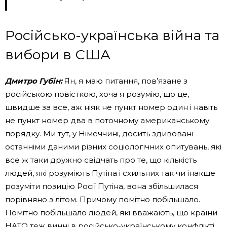
Російсько-українська війна та
вибори в США
Дмитро Губін:
Ян, я маю питання, пов’язане з
російською повісткою, хоча я розумію, що це,
швидше за все, аж ніяк не пункт номер один і навіть
не пункт номер два в поточному американському
порядку. Ми тут, у Німеччині, досить здивовані
останніми даними різних соціологічних опитувань, які
все ж таки дружно свідчать про те, що кількість
людей, які розуміють Путіна і схильних так чи інакше
розуміти позицію Росії Путіна, вона збільшилася
порівняно з літом. Причому помітно побільшало.
Помітно побільшало людей, які вважають, що країни
НАТО теж винні в російсько-українському конфлікті.