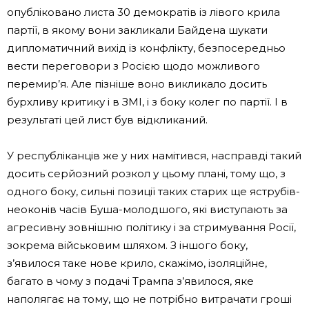
опубліковано листа 30 демократів із лівого крила
партії, в якому вони закликали Байдена шукати
дипломатичний вихід із конфлікту, безпосередньо
вести переговори з Росією щодо можливого
перемир’я. Але пізніше воно викликало досить
бурхливу критику і в ЗМІ, і з боку колег по партії. І в
результаті цей лист був відкликаний.
У республіканців же у них намітився, насправді такий
досить серйозний розкол у цьому плані, тому що, з
одного боку, сильні позиції таких старих ще яструбів-
неоконів часів Буша-молодшого, які виступають за
агресивну зовнішню політику і за стримування Росії,
зокрема військовим шляхом. З іншого боку,
з’явилося таке нове крило, скажімо, ізоляційне,
багато в чому з подачі Трампа з’явилося, яке
наполягає на тому, що не потрібно витрачати гроші