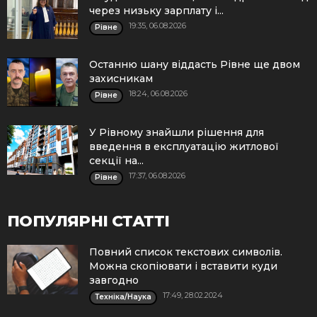
через низьку зарплату і...
19:35, 06.08.2026
Рівне
Останню шану віддасть Рівне ще двом
захисникам
18:24, 06.08.2026
Рівне
У Рівному знайшли рішення для
введення в експлуатацію житлової
секції на...
17:37, 06.08.2026
Рівне
ПОПУЛЯРНІ СТАТТІ
Повний список текстових символів.
Можна скопіювати і вставити куди
завгодно
17:49, 28.02.2024
Техніка/Наука