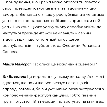
Є припущення, що Трамп може оголосити початок
своєї президентської кампанії за підсумками цих
виборів. Відповідно, якщо у республіканців чекатиме
успіх, то він постарається собі якось приписати цей
успіх. І на хвилі цього успіху знову спробує увійти до
наступної президентської кампанії, тим самим
відсунувши іншого потенційного лідера
республіканців — губернатора Флориди Рональда
Санчеса.
Маша Майєрс:
Наскільки це можливий сценарій?
Ян Веселов:
Це ворожіння у цьому випадку. Але мені
здається, що поки що все вказує на те, що він
справді готовий, бо він уже кілька разів зустрічався з
конгресменами-республіканцями. Тобто певний
ґрунт готується. Він періодично виступає на мітингах,