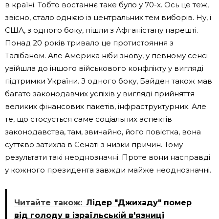
в країні. Тобто востаннє таке було у 70-х. Ось це теж,
звісно, ​​стало однією із центральних тем виборів. Ну, і
США, з одного боку, пішли з Афганістану нарешті.
Понад 20 років тривало це протистояння з
Талібаном. Але Америка ніби знову, у певному сенсі
увійшла до іншого військового конфлікту у вигляді
підтримки України. З одного боку, Байден також мав
багато законодавчих успіхів у вигляді прийняття
великих фінансових пакетів, інфраструктурних. Але
те, що стосується саме соціальних аспектів
законодавства, там, звичайно, його повістка, вона
суттєво затихла в Сенаті з низки причин. Тому
результати такі неоднозначні. Проте вони насправді
у кожного президента завжди майже неоднозначні.
Читайте також:
Лідер "Джихаду" помер
від голоду в ізраїльській в'язниці