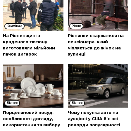
Кримінал
Рівне
На Рівненщині з
Рівнянки скаржаться на
краденого тютюну
пенсіонера, який
виготовляли мільйони
чіпляється до жінок на
пачок цигарок
зупинці
Бізнес
Бізнес
Порцеляновий посуд:
Чому покупка авто на
особливості догляду,
аукціоні у США б’є всі
використання та вибору
рекорди популярності