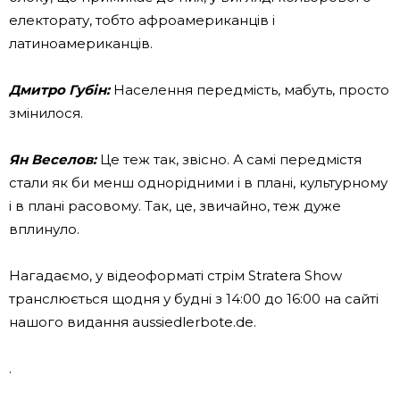
електорату, тобто афроамериканців і
латиноамериканців.
Дмитро Губін:
Населення передмість, мабуть, просто
змінилося.
Ян Веселов:
Це теж так, звісно. А самі передмістя
стали як би менш однорідними і в плані, культурному
і в плані расовому. Так, це, звичайно, теж дуже
вплинуло.
Нагадаємо, у відеоформаті стрім Stratera Show
транслюється щодня у будні з 14:00 до 16:00 на сайті
нашого видання aussiedlerbote.de.
.