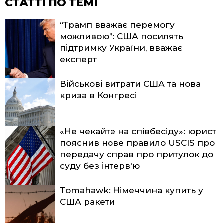
СТАТТІ ПО ТЕМІ
“Трамп вважає перемогу
можливою”: США посилять
підтримку України, вважає
експерт
Військові витрати США та нова
криза в Конгресі
«Не чекайте на співбесіду»: юрист
пояснив нове правило USCIS про
передачу справ про притулок до
суду без інтерв'ю
Tomahawk: Німеччина купить у
США ракети