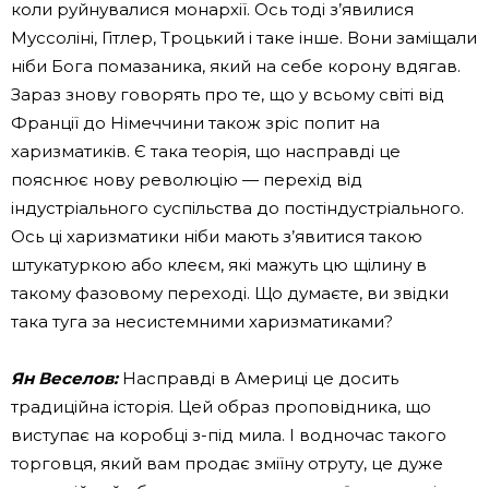
коли руйнувалися монархії. Ось тоді з’явилися
Муссоліні, Гітлер, Троцький і таке інше. Вони заміщали
ніби Бога помазаника, який на себе корону вдягав.
Зараз знову говорять про те, що у всьому світі від
Франції до Німеччини також зріс попит на
харизматиків. Є така теорія, що насправді це
пояснює нову революцію — перехід від
індустріального суспільства до постіндустріального.
Ось ці харизматики ніби мають з’явитися такою
штукатуркою або клеєм, які мажуть цю щілину в
такому фазовому переході. Що думаєте, ви звідки
така туга за несистемними харизматиками?
Ян Веселов:
Насправді в Америці це досить
традиційна історія. Цей образ проповідника, що
виступає на коробці з-під мила. І водночас такого
торговця, який вам продає зміїну отруту, це дуже