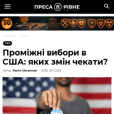
Головна
Cвіт
Cвіт
Проміжні вибори в
США: яких змін чекати?
Автор:
Pavlo Ukrainian
-
03:03, 09.11.2022