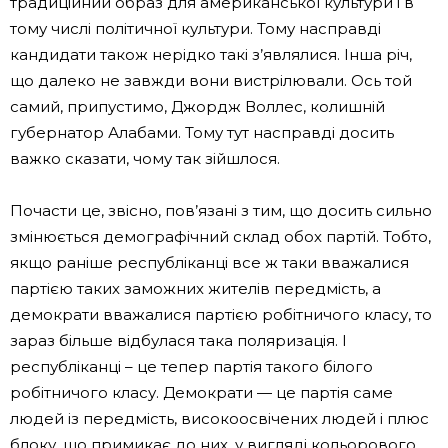
традиційний образ для американської культури і в
тому числі політичної культури. Тому насправді
кандидати також нерідко такі з’являлися. Інша річ,
що далеко не завжди вони вистрілювали. Ось той
самий, припустимо, Джордж Воллес, колишній
губернатор Алабами. Тому тут насправді досить
важко сказати, чому так зійшлося.
Почасти це, звісно, ​​пов’язані з тим, що досить сильно
змінюється демографічний склад обох партій. Тобто,
якщо раніше республіканці все ж таки вважалися
партією таких заможних жителів передмість, а
демократи вважалися партією робітничого класу, то
зараз більше відбулася така поляризація. І
республіканці – це тепер партія такого білого
робітничого класу. Демократи — це партія саме
людей із передмість, високоосвічених людей і плюс
блоку, що примикає до них, у вигляді кольорового