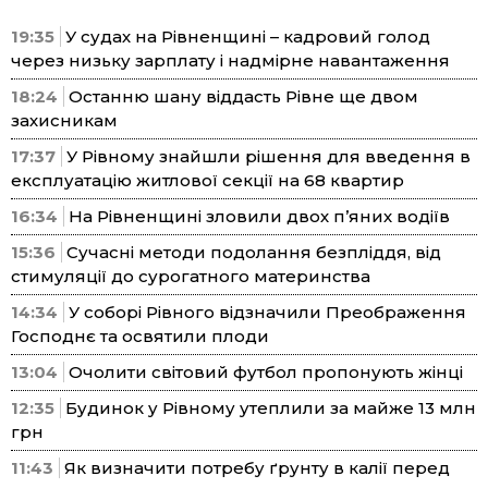
19:35
У судах на Рівненщині – кадровий голод
через низьку зарплату і надмірне навантаження
18:24
Останню шану віддасть Рівне ще двом
захисникам
17:37
У Рівному знайшли рішення для введення в
експлуатацію житлової секції на 68 квартир
16:34
На Рівненщині зловили двох п’яних водіїв
15:36
Сучасні методи подолання безпліддя, від
стимуляції до сурогатного материнства
14:34
У соборі Рівного відзначили Преображення
Господнє та освятили плоди
13:04
Очолити світовий футбол пропонують жінці
12:35
Будинок у Рівному утеплили за майже 13 млн
грн
11:43
Як визначити потребу ґрунту в калії перед