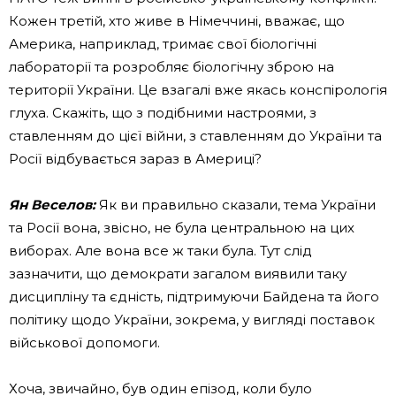
Кожен третій, хто живе в Німеччині, вважає, що
Америка, наприклад, тримає свої біологічні
лабораторії та розробляє біологічну зброю на
території України. Це взагалі вже якась конспірологія
глуха. Скажіть, що з подібними настроями, з
ставленням до цієї війни, з ставленням до України та
Росії відбувається зараз в Америці?
Ян Веселов:
Як ви правильно сказали, тема України
та Росії вона, звісно, ​​не була центральною на цих
виборах. Але вона все ж таки була. Тут слід
зазначити, що демократи загалом виявили таку
дисципліну та єдність, підтримуючи Байдена та його
політику щодо України, зокрема, у вигляді поставок
військової допомоги.
Хоча, звичайно, був один епізод, коли було