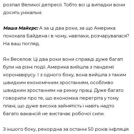
розпал Великої депресії. Тобто всі ці випадки вони
досить унікальні.
Маша Майєрс:
А за ці два роки, за що Америка
покохала Байдена і в чому, навпаки, розчарувалася?
На ваш погляд.
Ян Веселов: Ці два роки вони справді дуже багаті
були на різні події. Америка вийшла з пандемії
коронавірусу. І з одного боку, вона вийшла з таким
швидким економічним зростанням, особливо
швидким зростанням на ринку праці. Дуже багато
говорили про те, що економіка перегріта у тому
плані, що дуже висока зайнятість і навіть надто
багато вакансій не вистачає робочої сили.
З іншого боку, рекордна за останні 50 років інфляція