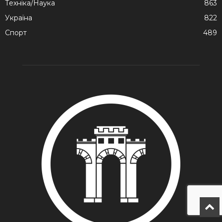
Техніка/Наука
863
Україна
822
Спорт
489