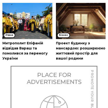
Рівне
Бізнес
Митрополит Епіфаній
Проект будинку з
відвідав Вараш та
мансардою: розширюємо
помолився за перемогу
життєвий простір для
України
вашої родини