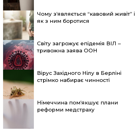
Чому з’являється “кавовий живіт” і
як з ним боротися
Світу загрожує епідемія ВІЛ –
тривожна заява ООН
Вірус Західного Нілу в Берліні
стрімко набирає чинності
Німеччина пом’якшує плани
реформи медстраху