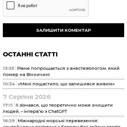
ОСТАННІ СТАТТІ
13:35
Рівне попрощається з анестезіологом, який
помер на Вінничині
10:34
«Мені пощастило, що залишився живим»
7 Серпня 2026
17:11
ІІ зізнався, що теоретично може знищити
людей, – інтерв’ю з ChatGPT
16:39
Міжнародні морські перевезення:
контейнерна логістика з Європи без зайвих етапів