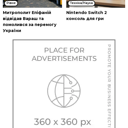
Рівне
Техніка/Наука
Митрополит Епіфаній
Nintendo Switch 2
відвідав Вараш та
консоль для гри
помолився за перемогу
України