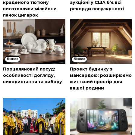
краденого тютюну
аукціоні у США б’є всі
виготовляли мільйони
рекорди популярності
пачок цигарок
Бізнес
Бізнес
Порцеляновий посуд:
Проект будинку з
особливості догляду,
мансардою: розширюємо
використання та вибору
життєвий простір для
вашої родини