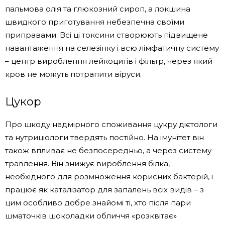
пальмова олія та глюкозний сироп, а локшина
швидкого приготування небезпечна своїми
приправами. Всі ці токсини створюють підвищене
навантаження на селезінку і всю лімфатичну систему
– центр вироблення лейкоцитів і фільтр, через який
кров не можуть потрапити віруси.
Цукор
Про шкоду надмірного споживання цукру дієтологи
та нутриціологи твердять постійно. На імунітет він
також впливає не безпосередньо, а через систему
травлення. Він знижує вироблення білка,
необхідного для розмноження корисних бактерій, і
працює як каталізатор для запалень всіх видів – з
цим особливо добре знайомі ті, хто після пари
шматочків шоколадки обличчя «розквітає»