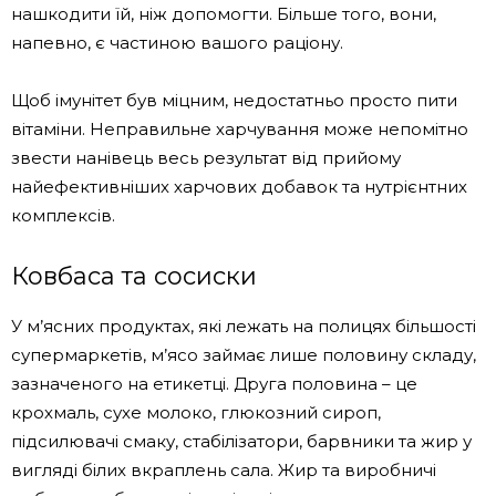
нашкодити їй, ніж допомогти. Більше того, вони,
напевно, є частиною вашого раціону.
Щоб імунітет був міцним, недостатньо просто пити
вітаміни. Неправильне харчування може непомітно
звести нанівець весь результат від прийому
найефективніших харчових добавок та нутрієнтних
комплексів.
Ковбаса та сосиски
У м’ясних продуктах, які лежать на полицях більшості
супермаркетів, м’ясо займає лише половину складу,
зазначеного на етикетці. Друга половина – це
крохмаль, сухе молоко, глюкозний сироп,
підсилювачі смаку, стабілізатори, барвники та жир у
вигляді білих вкраплень сала. Жир та виробничі