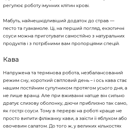
регулює роботу імунних клітин крові.
Мабуть, найнешкідливіший додаток до страв —
песто та гуакамоле. Ці, на перший погляд, екзотичні
соуси можна приготувати самостійно з натуральних
продуктів і з потрібними вам пропорціями спецій.
Кава
Напружена та термінова робота, незбалансований
режим сну, короткий світловий день – і ось кава стає
нашим постійним супутником протягом усього дня, а
не лише вранці. Але при вживанні натще він сильно
дратує слизову оболонку, діючи приблизно так само,
як гострі соуси. Тому в перерві на роботі краще не
просто випити філіжанку кави, а заїсти її яблуком або
овочевим салатом. До того ж, у великих кількостях