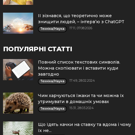
ІІ зізнався, що теоретично може
знищити людей, – інтерв’ю з ChatGPT
17:11, 07.08.2026
Техніка/Наука
ПОПУЛЯРНІ СТАТТІ
Повний список текстових символів.
Можна скопіювати і вставити куди
завгодно
17:49, 28.02.2024
Техніка/Наука
Чим харчуються їжаки та чи можна їх
утримувати в домашніх умовах
15:31, 28.03.2024
Техніка/Наука
Що їдять качки на ставку та вдома і чому
їх не...