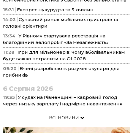
15:31
Експрес-кукурудза за 5 хвилин
14:02
Сучасний ринок мобільних пристроїв та
головні орієнтири
13:34
У Рівному стартувала реєстрація на
благодійний велопробіг «За Незалежність»
11:28
Ігри для мільйонерів: чому вболівальникам
буде важко потрапити на ОІ-2028
09:20
Вчені розробляють розумні окуляри для
грибників
6 Серпня 2026
19:35
У судах на Рівненщині – кадровий голод
через низьку зарплату і надмірне навантаження
ВСІ НОВИНИ