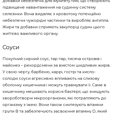
добавки небезпечні для імунітету тим, що створюють
підвищене навантаження на судинну систему
селезінки. Вона видаляє з кровотоку потенційно
небезпечні чужорідні частинки та виробляє антитіла.
Жири та добавки сприяють закупорці судин цього
життєво важливого органу.
Соуси
Покупний сирний соус, тар-тар, тисяча островів і
майонез – рекордсмени за вмістом шкідливих жирів.
У свою чергу, барбекю, каррі, гострі та кисло-
солодкі соуси агресивно впливають на слизову
оболонку кишечника і можуть травмувати її. Саме в
кишечнику мешкають корисні бактерії, що знищують
хвороботворні мікроорганізми, які потрапляють до
організму з їжею. Вони також синтезують вітаміни
групи B та забезпечують засвоєння вітаміну D, який