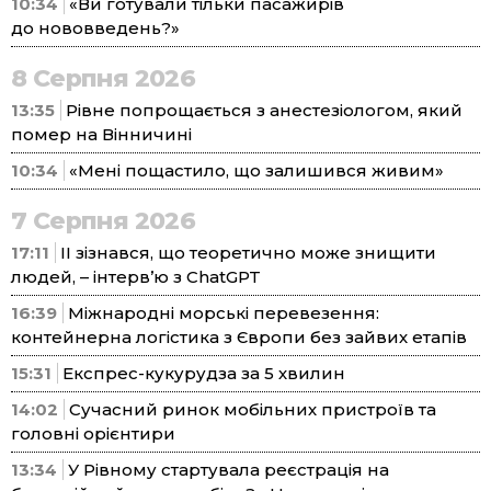
10:34
«Ви готували тільки пасажирів
до нововведень?»
8 Серпня 2026
13:35
Рівне попрощається з анестезіологом, який
помер на Вінничині
10:34
«Мені пощастило, що залишився живим»
7 Серпня 2026
17:11
ІІ зізнався, що теоретично може знищити
людей, – інтерв’ю з ChatGPT
16:39
Міжнародні морські перевезення:
контейнерна логістика з Європи без зайвих етапів
15:31
Експрес-кукурудза за 5 хвилин
14:02
Сучасний ринок мобільних пристроїв та
головні орієнтири
13:34
У Рівному стартувала реєстрація на