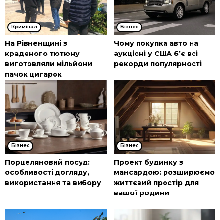
Кримінал
Бізнес
На Рівненщині з
Чому покупка авто на
краденого тютюну
аукціоні у США б’є всі
виготовляли мільйони
рекорди популярності
пачок цигарок
Бізнес
Бізнес
Порцеляновий посуд:
Проект будинку з
особливості догляду,
мансардою: розширюємо
використання та вибору
життєвий простір для
вашої родини