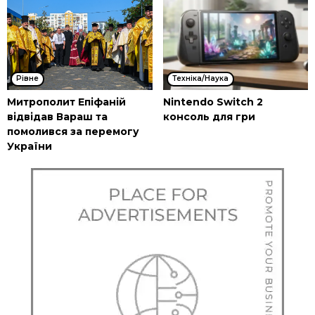
Рівне
Техніка/Наука
Митрополит Епіфаній
Nintendo Switch 2
відвідав Вараш та
консоль для гри
помолився за перемогу
України