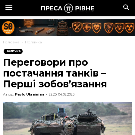
Головна
Політика
Політика
Переговори про
постачання танків –
Перші зобов’язання
Автор:
Pavlo Ukrainian
-
22:25, 04.02.2023