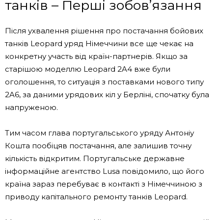
танків – Перші зобов’язання
Після ухвалення рішення про постачання бойових
танків Leopard уряд Німеччини все ще чекає на
конкретну участь від країн-партнерів. Якщо за
старішою моделлю Leopard 2A4 вже були
оголошення, то ситуація з поставками нового типу
2A6, за даними урядових кіл у Берліні, спочатку була
напруженою.
Тим часом глава португальського уряду Антоніу
Кошта пообіцяв постачання, але залишив точну
кількість відкритим. Португальське державне
інформаційне агентство Lusa повідомило, що його
країна зараз перебуває в контакті з Німеччиною з
приводу капітального ремонту танків Leopard.