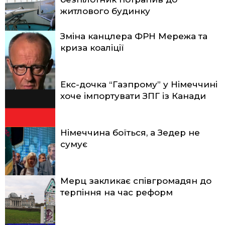
житлового будинку
Зміна канцлера ФРН Мережа та
криза коаліції
Екс-дочка “Газпрому” у Німеччині
хоче імпортувати ЗПГ із Канади
Німеччина боїться, а Зедер не
сумує
Мерц закликає співгромадян до
терпіння на час реформ