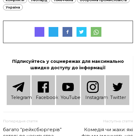
Україна
Підписуйтесь у соцмережах для максимально
швидко доступу до інформації
Telеgram
Facebook
YouTube
Instagram
Twitter
Попередня стаття
Наступна стаття
багато “рейхсбюргерів”
Комедія чи жахи: які
готові до насильства
фільми змушують нас