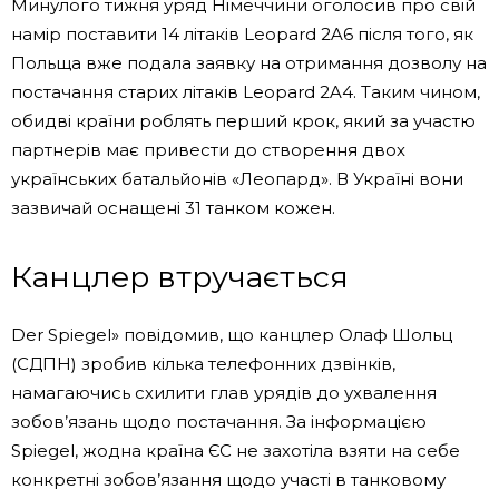
Минулого тижня уряд Німеччини оголосив про свій
намір поставити 14 літаків Leopard 2A6 після того, як
Польща вже подала заявку на отримання дозволу на
постачання старих літаків Leopard 2A4. Таким чином,
обидві країни роблять перший крок, який за участю
партнерів має привести до створення двох
українських батальйонів «Леопард». В Україні вони
зазвичай оснащені 31 танком кожен.
Канцлер втручається
Der Spiegel» повідомив, що канцлер Олаф Шольц
(СДПН) зробив кілька телефонних дзвінків,
намагаючись схилити глав урядів до ухвалення
зобов’язань щодо постачання. За інформацією
Spiegel, жодна країна ЄС не захотіла взяти на себе
конкретні зобов’язання щодо участі в танковому