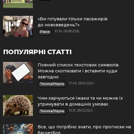
«Ви готували тільки пасажирів
до нововведень?»
10:34, 09.08.2026
Рівне
ПОПУЛЯРНІ СТАТТІ
Повний список текстових символів.
Можна скопіювати і вставити куди
завгодно
17:49, 28.02.2024
Техніка/Наука
Чим харчуються їжаки та чи можна їх
утримувати в домашніх умовах
15:31, 28.03.2024
Техніка/Наука
Все, що потрібно знати, про прогнози на
баскетбол