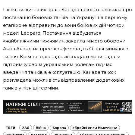
Після низки інших країн Канада також оголосила про
постачання бойових танків на Україну і на першому
етапі хоче відправити до зони бойових дій чотири
моделі Leopard. Постачання відбудеться
«найближчими тижнями», заявила міністр оборони
Аніта Ананд на прес-конференції в Оттаві минулого
тижня. Крім того, канадські солдати мали надати
підтримку своїм українським колегам під час
введення танків в експлуатацію. Канада також
розглядала можливість відправлення додаткових
танків у пізніші терміни.
ТЕГИ
2A6
Війна
Європа
збройні сили Німеччини
конфлікти
Леопард
Німеччина
оборонна промисловість