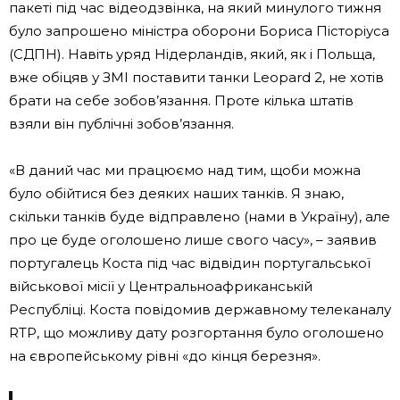
пакеті під час відеодзвінка, на який минулого тижня
було запрошено міністра оборони Бориса Пісторіуса
(СДПН). Навіть уряд Нідерландів, який, як і Польща,
вже обіцяв у ЗМІ поставити танки Leopard 2, не хотів
брати на себе зобов’язання. Проте кілька штатів
взяли він публічні зобов’язання.
«В даний час ми працюємо над тим, щоби можна
було обійтися без деяких наших танків. Я знаю,
скільки танків буде відправлено (нами в Україну), але
про це буде оголошено лише свого часу», – заявив
португалець Коста під час відвідин португальської
військової місії у Центральноафриканській
Республіці. Коста повідомив державному телеканалу
RTP, що можливу дату розгортання було оголошено
на європейському рівні «до кінця березня».