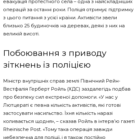
евакуація протестного села – одна з найскладніших
операцій за останні роки. Поліція отримує підтримку
з цього питання з усієї країни. Активісти звели
близько 25 будиночків на деревах, деякі з них на
великій висоті.
Побоювання з приводу
зіткнень із поліцією
Міністр внутрішніх справ землі Північний Рейн-
Вестфалія Герберт Ройль (ХДС) заздалегідь подбав
про безпеку сил екстреної допомоги. «У нас у
Лютцераті є певна кількість активістів, які готові
застосувати насильство. Їхня кількість наразі
коливається щодня», – сказав Ройль в інтерв’ю газеті
Rheinische Post. «Тому така операція завжди
небезпечна для поліції, і я також постійно