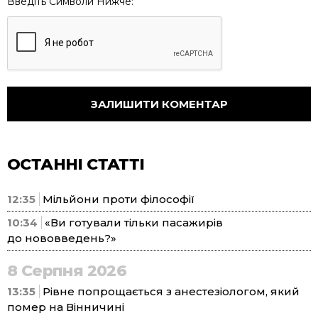
Введіть Символи Нижче:
ОСТАННІ СТАТТІ
12:35
Мільйони проти філософії
10:34
«Ви готували тільки пасажирів
до нововведень?»
8 Серпня 2026
13:35
Рівне попрощається з анестезіологом, який
помер на Вінничині