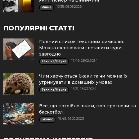
13:35, 08.08.2026
Рівне
ПОПУЛЯРНІ СТАТТІ
Повний список текстових символів.
Можна скопіювати і вставити куди
завгодно
17:49, 28.02.2024
Техніка/Наука
Чим харчуються їжаки та чи можна їх
утримувати в домашніх умовах
15:31, 28.03.2024
Техніка/Наука
Все, що потрібно знати, про прогнози на
баскетбол
19:45, 26.02.2023
Бізнес