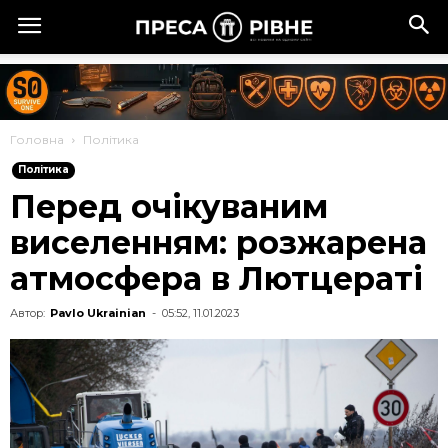
Головна
Політика
Політика
Перед очікуваним
виселенням: розжарена
атмосфера в Лютцераті
Автор:
Pavlo Ukrainian
-
05:52, 11.01.2023