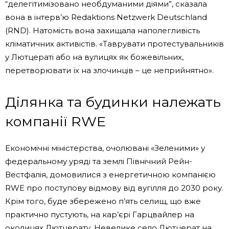
“делегітимізовано необдуманими діями”, сказала
вона в інтерв’ю Redaktions Netzwerk Deutschland
(RND). Натомість вона захищала наполегливість
кліматичних активістів. «Таврувати протестувальників
у Лютцераті або на вулицях як божевільних,
перетворювати їх на злочинців – це неприйнятно».
Ділянка та будинки належать
компанії RWE
Економічні міністерства, очолювані «Зеленими» у
федеральному уряді та землі Північний Рейн-
Вестфалія, домовилися з енергетичною компанією
RWE про поступову відмову від вугілля до 2030 року.
Крім того, буде збережено п’ять селищ, що вже
практично пустують, на кар’єрі Гарцвайлер на
околицях Лютцерату. Невелике село Лютцерат на