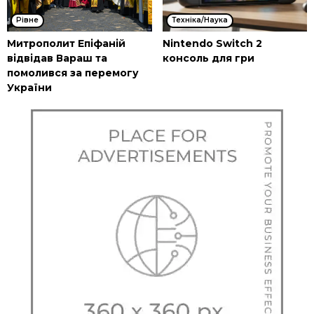
Рівне
Техніка/Наука
Митрополит Епіфаній
Nintendo Switch 2
відвідав Вараш та
консоль для гри
помолився за перемогу
України