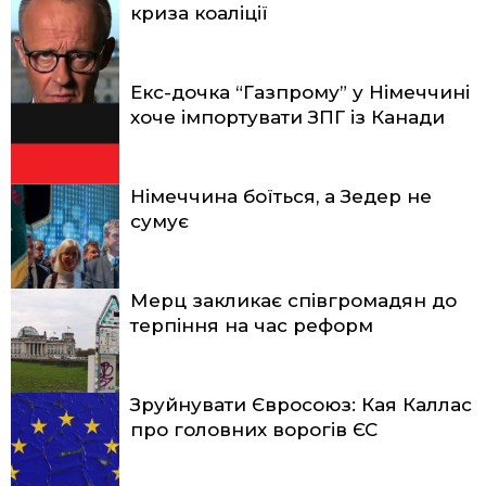
криза коаліції
Екс-дочка “Газпрому” у Німеччині
хоче імпортувати ЗПГ із Канади
Німеччина боїться, а Зедер не
сумує
Мерц закликає співгромадян до
терпіння на час реформ
Зруйнувати Євросоюз: Кая Каллас
про головних ворогів ЄС