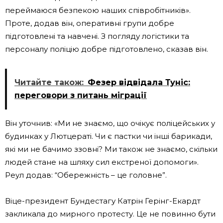
переймаюся безпекою наших співробітників».
Проте, додав він, оперативні групи добре
підготовлені та навчені. З погляду логістики та
персоналу поліцію добре підготовлено, сказав він.
Читайте також:
Фезер відвідала Туніс:
переговори з питань міграції
Він уточнив: «Ми не знаємо, що очікує поліцейських у
будинках у Лютцераті. Чи є пастки чи інші барикади,
які ми не бачимо ззовні? Ми також не знаємо, скільки
людей стане на шляху сил екстреної допомоги».
Реул додав: “Обережність – це головне”.
Віце-президент Бундестагу Катрін Герінг-Екардт
закликала до мирного протесту. Це не повинно бути