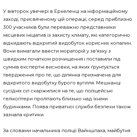
У вівторок увечері в Еркеленці на інформаційному
заході, присвяченому цій операції, серед приблизно
300 учасників були переважно представники
місцевих ініціатив із захисту клімату, які категорично
відкидають відкритий видобуток корисних копалин.
Вони вимагали ввести мораторій у зв’язку з
швидким початком розчищення і поставили під
сумнів експертні висновки, на яких ґрунтується
твердження про те, що ділянка призначена для
відкритого видобутку бурого вугілля. Мешканці
сусідніх сіл скаржилися на те, що поліцейські
гелікоптери пролітають близько над їхніми
будинками. Поява приватної служби безпеки також
зазнала критики.
За словами начальника поліції Вайншпаха, майбутня