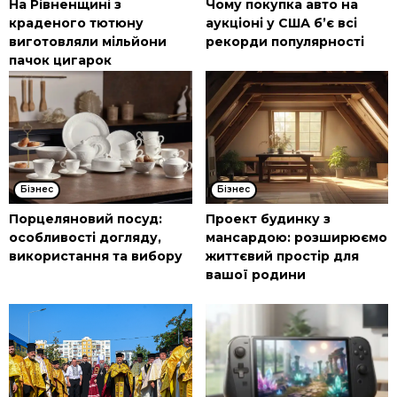
На Рівненщині з
Чому покупка авто на
краденого тютюну
аукціоні у США б’є всі
виготовляли мільйони
рекорди популярності
пачок цигарок
Бізнес
Бізнес
Порцеляновий посуд:
Проект будинку з
особливості догляду,
мансардою: розширюємо
використання та вибору
життєвий простір для
вашої родини