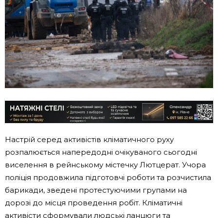
Настрій серед активістів кліматичного руху
розпалюється напередодні очікуваного сьогодні
виселення в рейнському містечку Лютцерат. Учора
поліція продовжила підготовчі роботи та розчистила
барикади, зведені протестуючими групами на
дорозі до місця проведення робіт. Кліматичні
активісти сформували людські ланцюги та