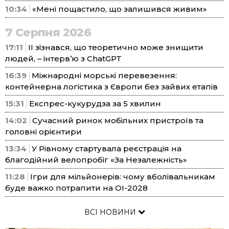
10:34
«Мені пощастило, що залишився живим»
7 Серпня 2026
17:11
ІІ зізнався, що теоретично може знищити
людей, – інтерв’ю з ChatGPT
16:39
Міжнародні морські перевезення:
контейнерна логістика з Європи без зайвих етапів
15:31
Експрес-кукурудза за 5 хвилин
14:02
Сучасний ринок мобільних пристроїв та
головні орієнтири
13:34
У Рівному стартувала реєстрація на
благодійний велопробіг «За Незалежність»
11:28
Ігри для мільйонерів: чому вболівальникам
буде важко потрапити на ОІ-2028
ВСІ НОВИНИ