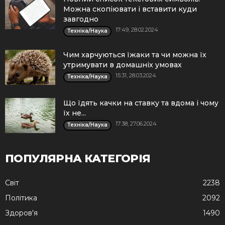
Можна скопіювати і вставити куди
завгодно
17:49, 28.02.2024
Техніка/Наука
Чим харчуються їжаки та чи можна їх
утримувати в домашніх умовах
15:31, 28.03.2024
Техніка/Наука
Що їдять качки на ставку та вдома і чому
їх не...
17:38, 27.06.2024
Техніка/Наука
ПОПУЛЯРНА КАТЕГОРІЯ
Cвіт
2238
Політика
2092
Здоров'я
1490