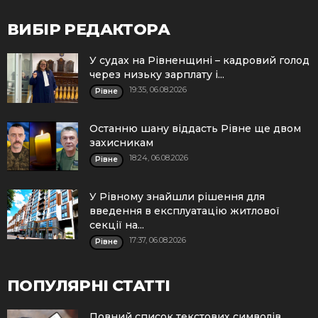
ВИБІР РЕДАКТОРА
У судах на Рівненщині – кадровий голод
через низьку зарплату і...
19:35, 06.08.2026
Рівне
Останню шану віддасть Рівне ще двом
захисникам
18:24, 06.08.2026
Рівне
У Рівному знайшли рішення для
введення в експлуатацію житлової
секції на...
17:37, 06.08.2026
Рівне
ПОПУЛЯРНІ СТАТТІ
Повний список текстових символів.