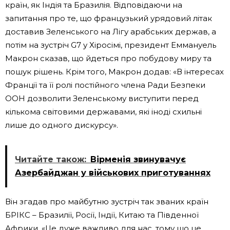
країн, як Індія та Бразилія. Відповідаючи на
запитання про те, що французький урядовий літак
доставив Зеленського на Лігу арабських держав, а
потім на зустріч G7 у Хіросімі, президент Еммануель
Макрон сказав, що йдеться про побудову миру та
пошук рішень. Крім того, Макрон додав: «В інтересах
Франції та її ролі постійного члена Ради Безпеки
ООН дозволити Зеленському виступити перед
кількома світовими державами, які іноді схильні
лише до одного дискурсу».
Читайте також:
Вірменія звинувачує
Азербайджан у військових приготуваннях
Він згадав про майбутню зустріч так званих країн
БРІКС – Бразилії, Росії, Індії, Китаю та Південної
Африки. «Це дуже важливо для нас, тому що це