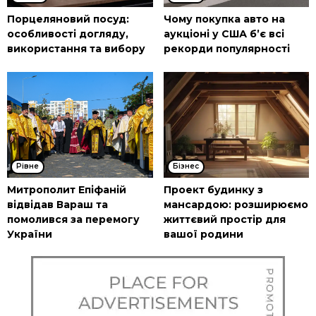
Порцеляновий посуд:
Чому покупка авто на
особливості догляду,
аукціоні у США б’є всі
використання та вибору
рекорди популярності
Рівне
Бізнес
Митрополит Епіфаній
Проект будинку з
відвідав Вараш та
мансардою: розширюємо
помолився за перемогу
життєвий простір для
України
вашої родини