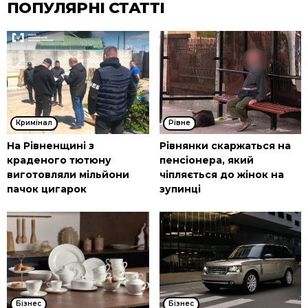
ПОПУЛЯРНІ СТАТТІ
Кримінал
Рівне
На Рівненщині з
Рівнянки скаржаться на
краденого тютюну
пенсіонера, який
виготовляли мільйони
чіпляється до жінок на
пачок цигарок
зупинці
Бізнес
Бізнес