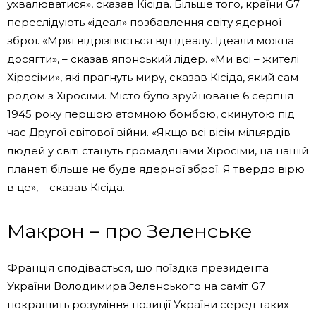
ухвалюватися», сказав Кісіда. Більше того, країни G7
переслідують «ідеал» позбавлення світу ядерної
зброї. «Мрія відрізняється від ідеалу. Ідеали можна
досягти», – сказав японський лідер. «Ми всі – жителі
Хіросіми», які прагнуть миру, сказав Кісіда, який сам
родом з Хіросіми. Місто було зруйноване 6 серпня
1945 року першою атомною бомбою, скинутою під
час Другої світової війни. «Якщо всі вісім мільярдів
людей у ​​світі стануть громадянами Хіросіми, на нашій
планеті більше не буде ядерної зброї. Я твердо вірю
в це», – сказав Кісіда.
Макрон – про Зеленське
Франція сподівається, що поїздка президента
України Володимира Зеленського на саміт G7
покращить розуміння позиції України серед таких