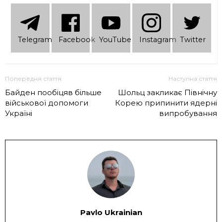
Telеgram
Facebook
YouTube
Instagram
Twitter
Попередня стаття
Наступна стаття
Байден пообіцяв більше
Шольц закликає Північну
військової допомоги
Корею припинити ядерні
Україні
випробування
Pavlo Ukrainian