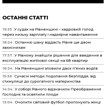
ОСТАННІ СТАТТІ
19:35
У судах на Рівненщині – кадровий голод
через низьку зарплату і надмірне навантаження
18:24
Останню шану віддасть Рівне ще двом
захисникам
17:37
У Рівному знайшли рішення для введення в
експлуатацію житлової секції на 68 квартир
16:34
На Рівненщині зловили двох п’яних водіїв
15:36
Сучасні методи подолання безпліддя, від
стимуляції до сурогатного материнства
14:34
У соборі Рівного відзначили Преображення
Господнє та освятили плоди
13:04
Очолити світовий футбол пропонують жінці