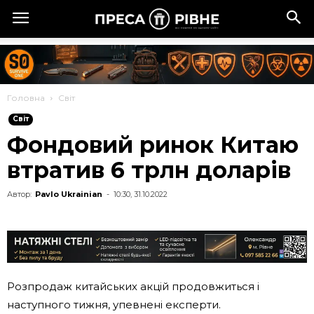
Головна
Cвіт
Cвіт
Фондовий ринок Китаю
втратив 6 трлн доларів
Автор:
Pavlo Ukrainian
-
10:30, 31.10.2022
Розпродаж китайських акцій продовжиться і
наступного тижня, упевнені експерти.