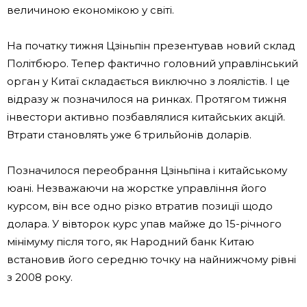
величиною економікою у світі.
На початку тижня Цзіньпін презентував новий склад
Політбюро. Тепер фактично головний управлінський
орган у Китаї складається виключно з лоялістів. І це
відразу ж позначилося на ринках. Протягом тижня
інвестори активно позбавлялися китайських акцій.
Втрати становлять уже 6 трильйонів доларів.
Позначилося переобрання Цзіньпіна і китайському
юані. Незважаючи на жорстке управління його
курсом, він все одно різко втратив позиції щодо
долара. У вівторок курс упав майже до 15-річного
мінімуму після того, як Народний банк Китаю
встановив його середню точку на найнижчому рівні
з 2008 року.