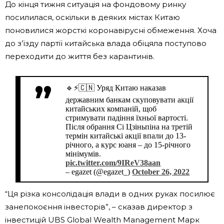
До кінця тижня ситуація на фондовому ринку
посилилася, оскільки в деяких містах Китаю
поновилися жорсткі коронавірусні обмеження. Хоча
до з’їзду партії китайська влада обіцяла поступово
переходити до життя без карантинів.
🔹⚡️🇨🇳 Уряд Китаю наказав
державним банкам скуповувати акції
китайських компаній, щоб
стримувати падіння їхньої вартості.
Після обрання Сі Цзіньпіна на третій
термін китайські акції впали до 13-
річного, а курс юаня – до 15-річного
мінімумів.
pic.twitter.com/9IReV38aan
– egazet (@egazet_)
October 26, 2022
“Ця різка консолідація влади в одних руках посилює
занепокоєння інвесторів”, – сказав директор з
інвестицій UBS Global Wealth Management Марк