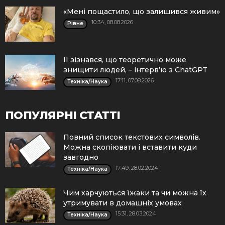
«Мені пощастило, що залишився живим»
10:34, 08.08.2026
Рівне
ІІ зізнався, що теоретично може
знищити людей, – інтерв’ю з ChatGPT
17:11, 07.08.2026
Техніка/Наука
ПОПУЛЯРНІ СТАТТІ
Повний список текстових символів.
Можна скопіювати і вставити куди
завгодно
17:49, 28.02.2024
Техніка/Наука
Чим харчуються їжаки та чи можна їх
утримувати в домашніх умовах
15:31, 28.03.2024
Техніка/Наука