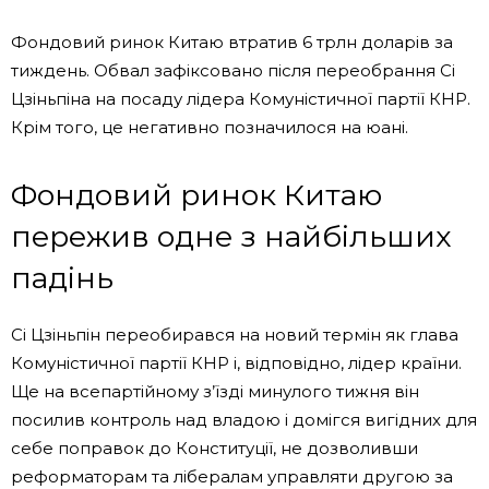
Фондовий ринок Китаю втратив 6 трлн доларів за
тиждень. Обвал зафіксовано після переобрання Сі
Цзіньпіна на посаду лідера Комуністичної партії КНР.
Крім того, це негативно позначилося на юані.
Фондовий ринок Китаю
пережив одне з найбільших
падінь
Сі Цзіньпін переобирався на новий термін як глава
Комуністичної партії КНР і, відповідно, лідер країни.
Ще на всепартійному з’їзді минулого тижня він
посилив контроль над владою і домігся вигідних для
себе поправок до Конституції, не дозволивши
реформаторам та лібералам управляти другою за