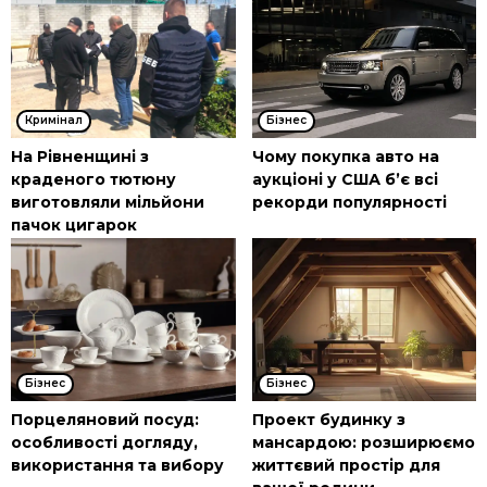
Кримінал
Бізнес
На Рівненщині з
Чому покупка авто на
краденого тютюну
аукціоні у США б’є всі
виготовляли мільйони
рекорди популярності
пачок цигарок
Бізнес
Бізнес
Порцеляновий посуд:
Проект будинку з
особливості догляду,
мансардою: розширюємо
використання та вибору
життєвий простір для