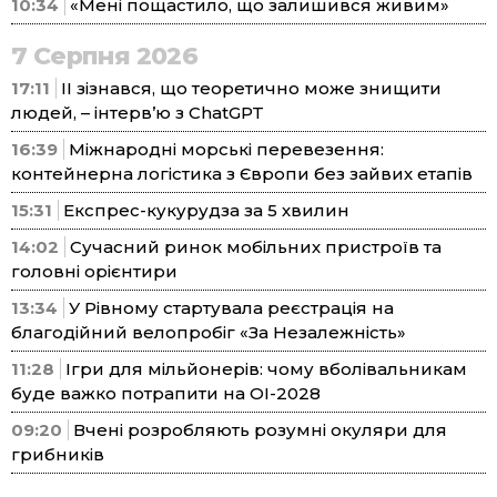
10:34
«Мені пощастило, що залишився живим»
7 Серпня 2026
17:11
ІІ зізнався, що теоретично може знищити
людей, – інтерв’ю з ChatGPT
16:39
Міжнародні морські перевезення:
контейнерна логістика з Європи без зайвих етапів
15:31
Експрес-кукурудза за 5 хвилин
14:02
Сучасний ринок мобільних пристроїв та
головні орієнтири
13:34
У Рівному стартувала реєстрація на
благодійний велопробіг «За Незалежність»
11:28
Ігри для мільйонерів: чому вболівальникам
буде важко потрапити на ОІ-2028
09:20
Вчені розробляють розумні окуляри для
грибників