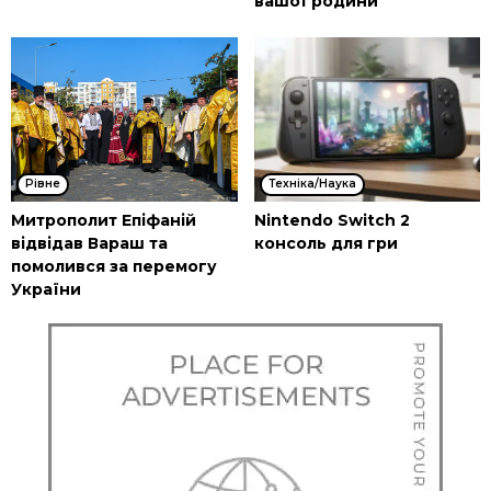
вашої родини
Рівне
Техніка/Наука
Митрополит Епіфаній
Nintendo Switch 2
відвідав Вараш та
консоль для гри
помолився за перемогу
України